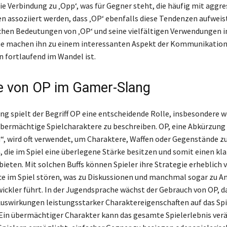
ie Verbindung zu ‚Opp‘, was für Gegner steht, die häufig mit aggre
 assoziiert werden, dass ‚OP‘ ebenfalls diese Tendenzen aufweist
chen Bedeutungen von ‚OP‘ und seine vielfältigen Verwendungen i
e machen ihn zu einem interessanten Aspekt der Kommunikation
n fortlaufend im Wandel ist.
le von OP im Gamer-Slang
g spielt der Begriff OP eine entscheidende Rolle, insbesondere 
bermächtige Spielcharaktere zu beschreiben. OP, eine Abkürzung 
, wird oft verwendet, um Charaktere, Waffen oder Gegenstände z
 die im Spiel eine überlegene Stärke besitzen und somit einen kla
ieten. Mit solchen Buffs können Spieler ihre Strategie erheblich 
ce im Spiel stören, was zu Diskussionen und manchmal sogar zu 
wickler führt. In der Jugendsprache wächst der Gebrauch von OP, 
 Auswirkungen leistungsstarker Charaktereigenschaften auf das Sp
Ein übermächtiger Charakter kann das gesamte Spielerlebnis ver