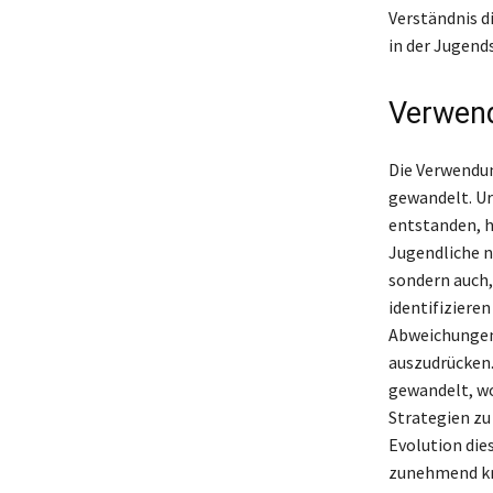
Verständnis d
in der Jugend
Verwend
Die Verwendun
gewandelt. U
entstanden, h
Jugendliche n
sondern auch,
identifiziere
Abweichungen 
auszudrücken.
gewandelt, wo
Strategien zu
Evolution die
zunehmend kr