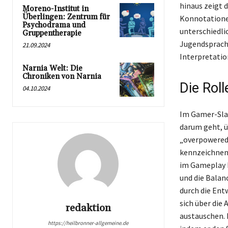
hinaus zeigt d
Moreno-Institut in
Überlingen: Zentrum für
Konnotationen
Psychodrama und
unterschiedli
Gruppentherapie
Jugendsprach
21.09.2024
Interpretatio
Narnia Welt: Die
Chroniken von Narnia
Die Rol
04.10.2024
Im Gamer-Slan
darum geht, ü
„overpowered“
kennzeichnen,
im Gameplay b
und die Balan
durch die Ent
sich über die
redaktion
austauschen. 
https://heilbronner-allgemeine.de