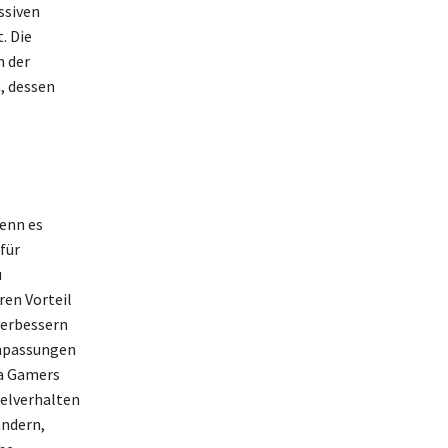
ssiven
. Die
n der
, dessen
wenn es
für
u
ren Vorteil
verbessern
Anpassungen
da Gamers
ielverhalten
ändern,