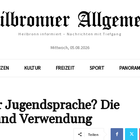
Heilbronn informiert – Nachrichten mit Tiefgang
Mittwoch, 05.08.2026
NZEN
KULTUR
FREIZEIT
SPORT
PANORAM
r Jugendsprache? Die
 und Verwendung
Teilen