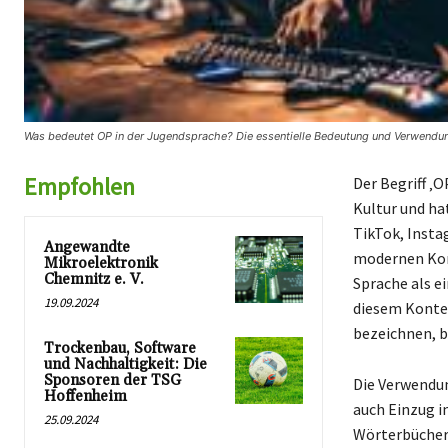
Was bedeutet OP in der Jugendsprache? Die essentielle Bedeutung und Verwendun
Empfohlen
Der Begriff ‚O
Kultur und ha
TikTok, Insta
Angewandte
modernen Komm
Mikroelektronik
Chemnitz e. V.
Sprache als e
19.09.2024
diesem Kontex
bezeichnen, b
Trockenbau, Software
und Nachhaltigkeit: Die
Sponsoren der TSG
Die Verwendun
Hoffenheim
auch Einzug i
25.09.2024
Wörterbücher 