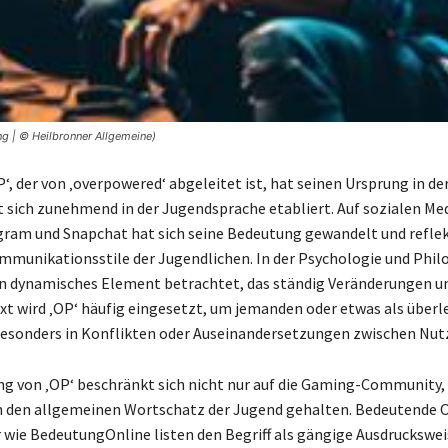
g | © Heilbronner Allgemeine)
P‘, der von ‚overpowered‘ abgeleitet ist, hat seinen Ursprung in d
t sich zunehmend in der Jugendsprache etabliert. Auf sozialen Me
gram und Snapchat hat sich seine Bedeutung gewandelt und reflek
unikationsstile der Jugendlichen. In der Psychologie und Philo
in dynamisches Element betrachtet, das ständig Veränderungen un
t wird ‚OP‘ häufig eingesetzt, um jemanden oder etwas als überl
esonders in Konflikten oder Auseinandersetzungen zwischen Nut
g von ‚OP‘ beschränkt sich nicht nur auf die Gaming-Community,
n den allgemeinen Wortschatz der Jugend gehalten. Bedeutende 
wie BedeutungOnline listen den Begriff als gängige Ausdruckswei