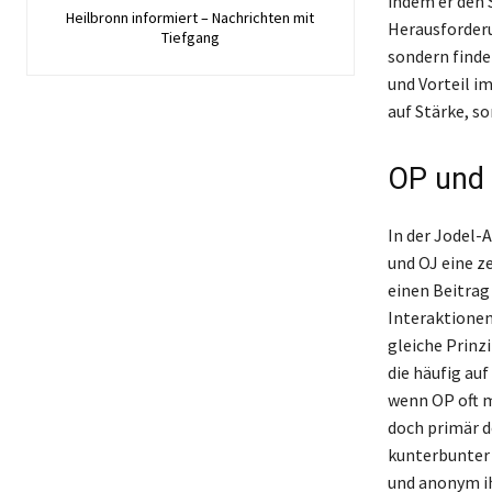
indem er den 
Heilbronn informiert – Nachrichten mit
Herausforderu
Tiefgang
sondern finde
und Vorteil i
auf Stärke, so
OP und 
In der Jodel-
und OJ eine ze
einen Beitrag 
Interaktionen
gleiche Prinz
die häufig au
wenn OP oft m
doch primär d
kunterbunter 
und anonym ih