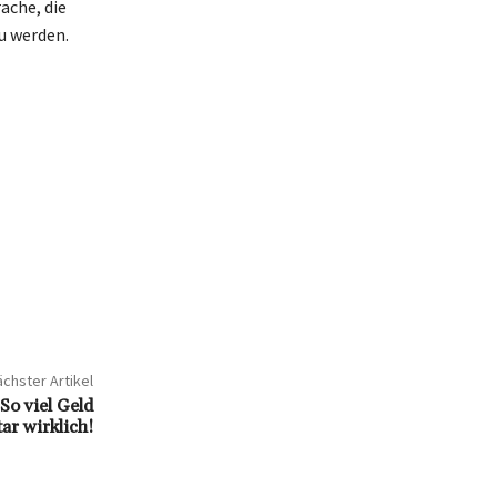
ache, die
u werden.
chster Artikel
o viel Geld
ar wirklich!