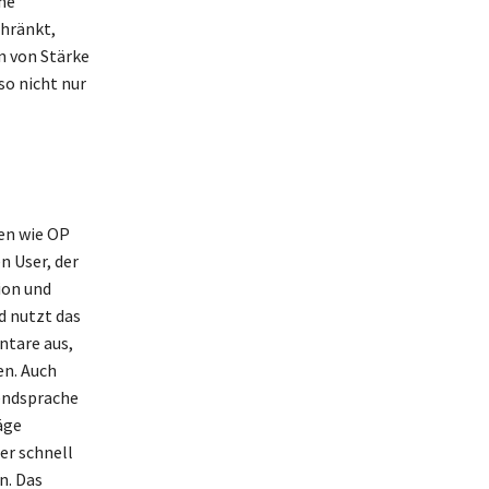
he
chränkt,
n von Stärke
so nicht nur
en wie OP
n User, der
sion und
d nutzt das
ntare aus,
en. Auch
gendsprache
äge
er schnell
n. Das