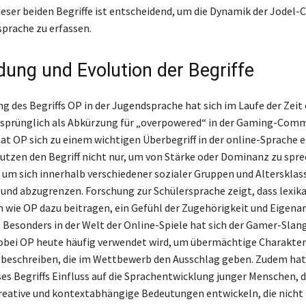
ieser beiden Begriffe ist entscheidend, um die Dynamik der Jode
sprache zu erfassen.
ung und Evolution der Begriffe
g des Begriffs OP in der Jugendsprache hat sich im Laufe der Zeit
rsprünglich als Abkürzung für „overpowered“ in der Gaming-Com
at OP sich zu einem wichtigen Überbegriff in der online-Sprache e
utzen den Begriff nicht nur, um von Stärke oder Dominanz zu spre
 um sich innerhalb verschiedener sozialer Gruppen und Altersklas
n und abzugrenzen. Forschung zur Schülersprache zeigt, dass lexika
wie OP dazu beitragen, ein Gefühl der Zugehörigkeit und Eigenar
 Besonders in der Welt der Online-Spiele hat sich der Gamer-Slang
bei OP heute häufig verwendet wird, um übermächtige Charakter
 beschreiben, die im Wettbewerb den Ausschlag geben. Zudem hat
ses Begriffs Einfluss auf die Sprachentwicklung junger Menschen, d
eative und kontextabhängige Bedeutungen entwickeln, die nicht