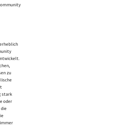
l-Community
 erheblich
munity
ntwickelt.
chen,
sen zu
lische
t
 stark
e oder
 die
ie
 immer