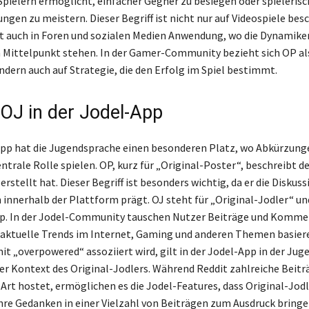
Spielern ermöglicht, einfacher Gegner zu besiegen oder spielerisc
ngen zu meistern. Dieser Begriff ist nicht nur auf Videospiele bes
t auch in Foren und sozialen Medien Anwendung, wo die Dynamike
m Mittelpunkt stehen. In der Gamer-Community bezieht sich OP al
ndern auch auf Strategie, die den Erfolg im Spiel bestimmt.
OJ in der Jodel-App
App hat die Jugendsprache einen besonderen Platz, wo Abkürzung
ntrale Rolle spielen. OP, kurz für „Original-Poster“, beschreibt de
erstellt hat. Dieser Begriff ist besonders wichtig, da er die Diskus
 innerhalb der Plattform prägt. OJ steht für „Original-Jodler“ un
ip. In der Jodel-Community tauschen Nutzer Beiträge und Komme
f aktuelle Trends im Internet, Gaming und anderen Themen basier
it „overpowered“ assoziiert wird, gilt in der Jodel-App in der Ju
er Kontext des Original-Jodlers. Während Reddit zahlreiche Beitr
Art hostet, ermöglichen es die Jodel-Features, dass Original-Jodl
re Gedanken in einer Vielzahl von Beiträgen zum Ausdruck bringe