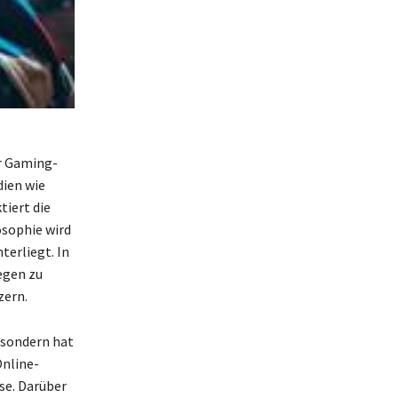
er Gaming-
dien wie
tiert die
sophie wird
terliegt. In
egen zu
zern.
 sondern hat
Online-
se. Darüber