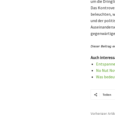
um die Dringl
Das Kontrover
beleuchten, w
und der polit
Auseinanderse
gegenwärtige
Auch interess
Entspannen
No Nut No
Was bedeut
Teilen
Vorheriger Artik