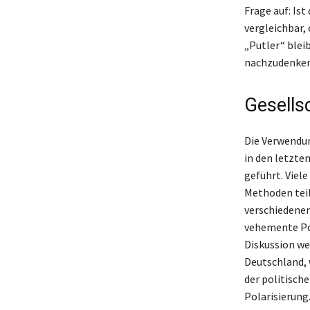
Frage auf: Is
vergleichbar,
„Putler“ blei
nachzudenken
Gesells
Die Verwendun
in den letzte
geführt. Viel
Methoden teils
verschiedenen
vehemente Pos
Diskussion we
Deutschland, 
der politisch
Polarisierung