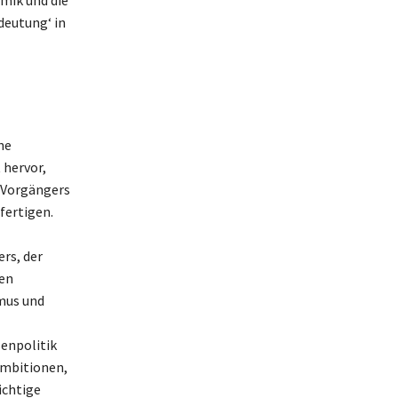
deutung‘ in
ne
 hervor,
n Vorgängers
fertigen.
ers, der
den
mus und
ßenpolitik
 Ambitionen,
ichtige