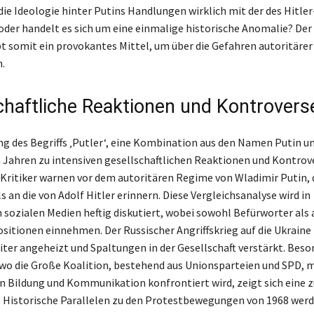
t die Ideologie hinter Putins Handlungen wirklich mit der des Hitl
 oder handelt es sich um eine einmalige historische Anomalie? Der 
bt somit ein provokantes Mittel, um über die Gefahren autoritärer
.
chaftliche Reaktionen und Kontrovers
g des Begriffs ‚Putler‘, eine Kombination aus den Namen Putin un
n Jahren zu intensiven gesellschaftlichen Reaktionen und Kontrov
e Kritiker warnen vor dem autoritären Regime von Wladimir Putin,
 an die von Adolf Hitler erinnern. Diese Vergleichsanalyse wird in
 sozialen Medien heftig diskutiert, wobei sowohl Befürworter als
itionen einnehmen. Der Russischer Angriffskrieg auf die Ukraine 
iter angeheizt und Spaltungen in der Gesellschaft verstärkt. Beso
wo die Große Koalition, bestehend aus Unionsparteien und SPD, 
en Bildung und Kommunikation konfrontiert wird, zeigt sich ein
. Historische Parallelen zu den Protestbewegungen von 1968 wer