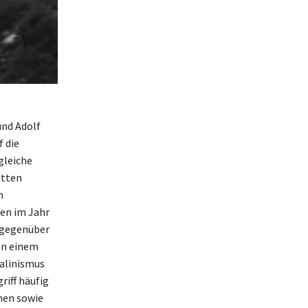
und Adolf
f die
gleiche
itten
n
den im Jahr
t gegenüber
von einem
alinismus
riff häufig
hen sowie