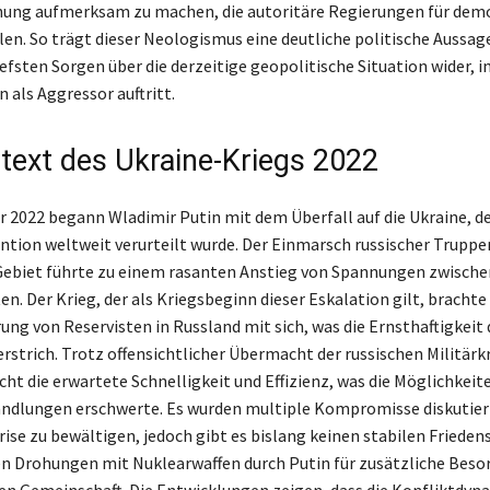
hung aufmerksam zu machen, die autoritäre Regierungen für dem
len. So trägt dieser Neologismus eine deutliche politische Aussag
iefsten Sorgen über die derzeitige geopolitische Situation wider, i
 als Aggressor auftritt.
text des Ukraine-Kriegs 2022
r 2022 begann Wladimir Putin mit dem Überfall auf die Ukraine, de
ention weltweit verurteilt wurde. Der Einmarsch russischer Truppe
Gebiet führte zu einem rasanten Anstieg von Spannungen zwische
n. Der Krieg, der als Kriegsbeginn dieser Eskalation gilt, brachte
ung von Reservisten in Russland mit sich, was die Ernsthaftigkeit 
erstrich. Trotz offensichtlicher Übermacht der russischen Militärk
ht die erwartete Schnelligkeit und Effizienz, was die Möglichkeite
ndlungen erschwerte. Es wurden multiple Kompromisse diskutiert
ise zu bewältigen, jedoch gibt es bislang keinen stabilen Frieden
 Drohungen mit Nuklearwaffen durch Putin für zusätzliche Besor
en Gemeinschaft. Die Entwicklungen zeigen, dass die Konfliktdyna