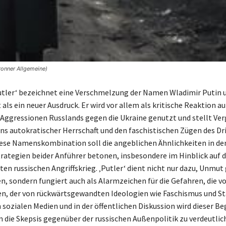
ronner Allgemeine)
Putler‘ bezeichnet eine Verschmelzung der Namen Wladimir Putin 
t als ein neuer Ausdruck. Er wird vor allem als kritische Reaktion au
 Aggressionen Russlands gegen die Ukraine genutzt und stellt Ver
ns autokratischer Herrschaft und den faschistischen Zügen des Dr
iese Namenskombination soll die angeblichen Ähnlichkeiten in de
trategien beider Anführer betonen, insbesondere im Hinblick auf 
ten russischen Angriffskrieg. ‚Putler‘ dient nicht nur dazu, Unmu
en, sondern fungiert auch als Alarmzeichen für die Gefahren, die 
n, der von rückwärtsgewandten Ideologien wie Faschismus und St
n sozialen Medien und in der öffentlichen Diskussion wird dieser Beg
 die Skepsis gegenüber der russischen Außenpolitik zu verdeutlic