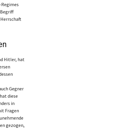
er-Regimes
Begriff
 Herrschaft
en
d Hitler, hat
ersen
 dessen
 auch Gegner
hat diese
nders in
mit Fragen
e zunehmende
den gezogen,