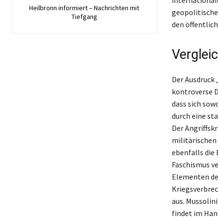
Heilbronn informiert – Nachrichten mit
geopolitische
Tiefgang
den öffentlic
Verglei
Der Ausdruck „
kontroverse D
dass sich sow
durch eine st
Der Angriffsk
militärischen 
ebenfalls die
Faschismus ve
Elementen des
Kriegsverbrec
aus. Mussolini
findet im Han