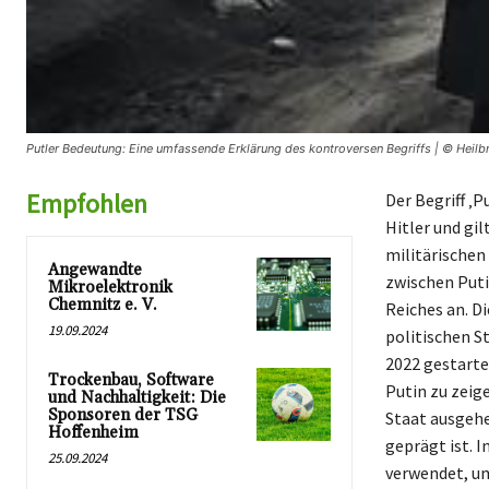
Putler Bedeutung: Eine umfassende Erklärung des kontroversen Begriffs | © Heilb
Empfohlen
Der Begriff ‚
Hitler und gil
militärischen
Angewandte
zwischen Puti
Mikroelektronik
Chemnitz e. V.
Reiches an. D
19.09.2024
politischen S
2022 gestarte
Trockenbau, Software
Putin zu zeig
und Nachhaltigkeit: Die
Sponsoren der TSG
Staat ausgehe
Hoffenheim
geprägt ist. I
25.09.2024
verwendet, um