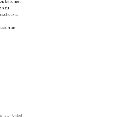
 zu betonen.
en zu
enschutzes
ussion um
chster Artikel