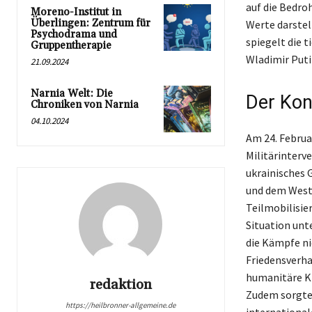
auf die Bedro
Moreno-Institut in
Überlingen: Zentrum für
Werte darstel
Psychodrama und
spiegelt die t
Gruppentherapie
Wladimir Putin
21.09.2024
Narnia Welt: Die
Der Kon
Chroniken von Narnia
04.10.2024
Am 24. Februa
Militärinterv
ukrainisches 
und dem Weste
Teilmobilisier
Situation unt
die Kämpfe nic
Friedensverha
humanitäre Kr
redaktion
Zudem sorgten
https://heilbronner-allgemeine.de
international