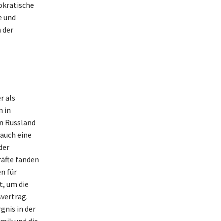
okratische
e und
n der
r als
n in
n Russland
 auch eine
der
räfte fanden
n für
, um die
svertrag.
gnis in der
mik und die