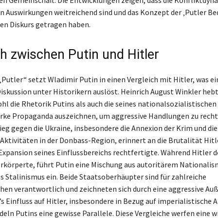
n Auswirkungen weitreichend sind und das Konzept der ‚Putler Be
hen Diskurs getragen haben.
ch zwischen Putin und Hitler
Putler“ setzt Wladimir Putin in einen Vergleich mit Hitler, was ei
iskussion unter Historikern auslöst. Heinrich August Winkler hebt
ohl die Rhetorik Putins als auch die seines nationalsozialistische
arke Propaganda auszeichnen, um aggressive Handlungen zu recht
rieg gegen die Ukraine, insbesondere die Annexion der Krim und die
Aktivitäten in der Donbass-Region, erinnert an die Brutalität Hitl
 Expansion seines Einflussbereichs rechtfertigte. Während Hitler 
rkörperte, führt Putin eine Mischung aus autoritärem Nationalis
 Stalinismus ein. Beide Staatsoberhäupter sind für zahlreiche
hen verantwortlich und zeichneten sich durch eine aggressive Au
’s Einfluss auf Hitler, insbesondere in Bezug auf imperialistische
deln Putins eine gewisse Parallele. Diese Vergleiche werfen eine w