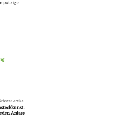
ne putzige
ung
chster Artikel
steckkunst:
eden Anlass