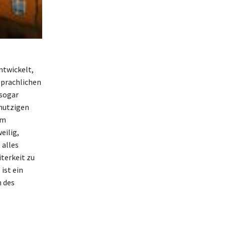
ntwickelt,
sprachlichen
 sogar
hmutzigen
Im
eilig,
 alles
iterkeit zu
ist ein
 des