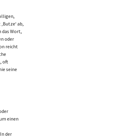
olligen,
 ‚Butze‘ ab,
n das Wort,
en oder
on reicht
che
 oft
nie seine
oder
 um einen
In der