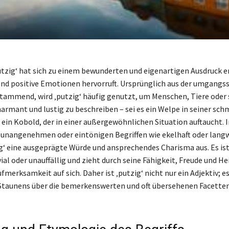
putzig‘ hat sich zu einem bewunderten und eigenartigen Ausdruck e
nd positive Emotionen hervorruft. Ursprünglich aus der umgangs
ammend, wird ‚putzig‘ häufig genutzt, um Menschen, Tiere oder
harmant und lustig zu beschreiben – sei es ein Welpe in seiner sc
 ein Kobold, der in einer außergewöhnlichen Situation auftaucht. 
unangenehmen oder eintönigen Begriffen wie ekelhaft oder langw
ig‘ eine ausgeprägte Würde und ansprechendes Charisma aus. Es ist
vial oder unauffällig und zieht durch seine Fähigkeit, Freude und He
fmerksamkeit auf sich. Daher ist ‚putzig‘ nicht nur ein Adjektiv; es 
Staunens über die bemerkenswerten und oft übersehenen Facetten