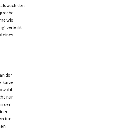
als auch den
sprache
yme wie
ig‘ verleiht
kleines
an der
e kurze
 sowohl
cht nur
in der
einen
en für
hen