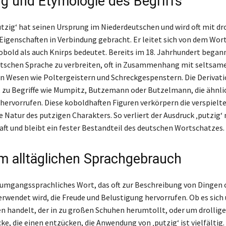
g und Etymologie des Begriffs
utzig‘ hat seinen Ursprung im Niederdeutschen und wird oft mit dr
Eigenschaften in Verbindung gebracht. Er leitet sich von dem Wort
bold als auch Knirps bedeutet. Bereits im 18. Jahrhundert began
eutschen Sprache zu verbreiten, oft in Zusammenhang mit seltsam
Wesen wie Poltergeistern und Schreckgespenstern. Die Derivati
, zu Begriffe wie Mumpitz, Butzemann oder Butzelmann, die ähnli
ervorrufen. Diese koboldhaften Figuren verkörpern die verspielte,
Natur des putzigen Charakters. So verliert der Ausdruck ‚putzig‘ 
ft und bleibt ein fester Bestandteil des deutschen Wortschatzes.
im alltäglichen Sprachgebrauch
n umgangssprachliches Wort, das oft zur Beschreibung von Dingen 
erwendet wird, die Freude und Belustigung hervorrufen. Ob es sich
n handelt, der in zu großen Schuhen herumtollt, oder um drollige
e, die einen entzücken, die Anwendung von ‚putzig‘ ist vielfältig. 