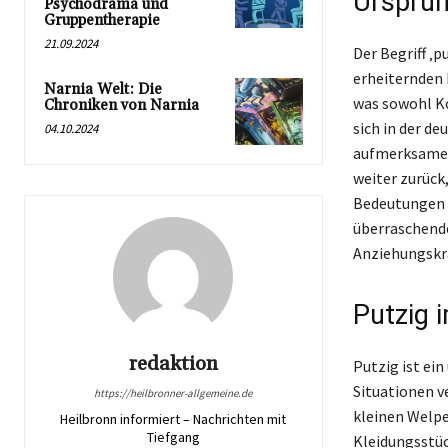
Ursprun
Psychodrama und
Gruppentherapie
21.09.2024
Der Begriff ‚p
erheiternden 
Narnia Welt: Die
was sowohl Ko
Chroniken von Narnia
sich in der d
04.10.2024
aufmerksamen 
weiter zurück
Bedeutungen h
überraschende 
Anziehungskra
Putzig 
redaktion
Putzig ist ei
Situationen v
https://heilbronner-allgemeine.de
kleinen Welpe
Heilbronn informiert – Nachrichten mit
Tiefgang
Kleidungsstück