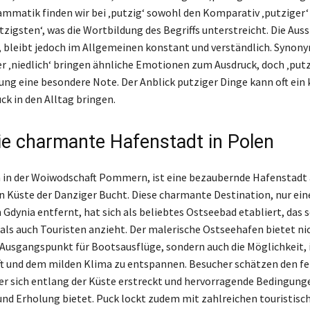
mmatik finden wir bei ‚putzig‘ sowohl den Komparativ ‚putziger‘ 
tzigsten‘, was die Wortbildung des Begriffs unterstreicht. Die Aus
ht, bleibt jedoch im Allgemeinen konstant und verständlich. Synon
der ‚niedlich‘ bringen ähnliche Emotionen zum Ausdruck, doch ‚putz
ung eine besondere Note. Der Anblick putziger Dinge kann oft ein 
ck in den Alltag bringen.
ie charmante Hafenstadt in Polen
 in der Woiwodschaft Pommern, ist eine bezaubernde Hafenstadt 
 Küste der Danziger Bucht. Diese charmante Destination, nur ein
 Gdynia entfernt, hat sich als beliebtes Ostseebad etabliert, das
als auch Touristen anzieht. Der malerische Ostseehafen bietet ni
 Ausgangspunkt für Bootsausflüge, sondern auch die Möglichkeit, 
ft und dem milden Klima zu entspannen. Besucher schätzen den f
er sich entlang der Küste erstreckt und hervorragende Bedingung
nd Erholung bietet. Puck lockt zudem mit zahlreichen touristisc