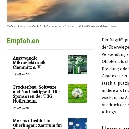
Putzig: Die süßeste Art, Gefühle auszudrücken | © Heilbronner Allgemeine)
Empfohlen
Der Begriff ‚
der überwiege
Verwendung st
Angewandte
Objekte als c
Mikroelektronik
Chemnitz e. V.
Kleidung oder
19.09.2024
Gegensatz zu 
strahlt ‚putz
Trockenbau, Software
andere als tri
und Nachhaltigkeit: Die
Sponsoren der TSG
wecken, die Au
Hoffenheim
Ausdruck des 
25.09.2024
Alltags.
Moreno-Institut in
Überlingen: Zentrum für