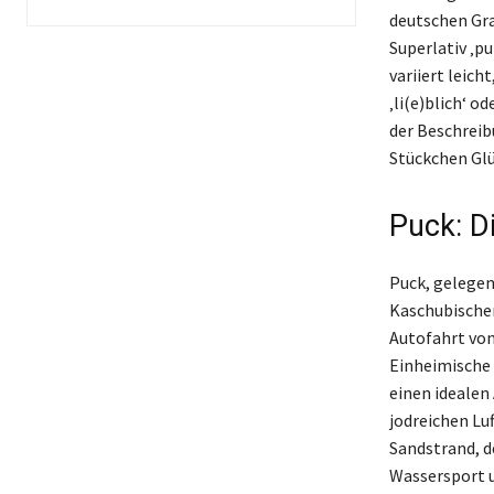
deutschen Gra
Superlativ ‚pu
variiert leic
‚li(e)blich‘ o
der Beschreib
Stückchen Glü
Puck: D
Puck, gelegen
Kaschubischen
Autofahrt von
Einheimische 
einen idealen
jodreichen Lu
Sandstrand, d
Wassersport u