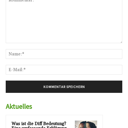
Kommentar:
Na
E-
Mai
Aktuelles
Was ist die Diff Bedeutung?