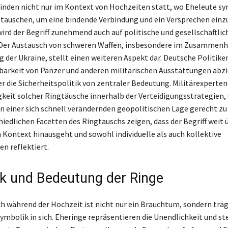
inden nicht nur im Kontext von Hochzeiten statt, wo Eheleute s
stauschen, um eine bindende Verbindung und ein Versprechen einz
ird der Begriff zunehmend auch auf politische und gesellschaftl
Der Austausch von schweren Waffen, insbesondere im Zusammenh
der Ukraine, stellt einen weiteren Aspekt dar. Deutsche Politiken,
barkeit von Panzer und anderen militärischen Ausstattungen abzi
er die Sicherheitspolitik von zentraler Bedeutung. Militärexperten
keit solcher Ringtäusche innerhalb der Verteidigungsstrategien,
 einer sich schnell verändernden geopolitischen Lage gerecht zu
hiedlichen Facetten des Ringtauschs zeigen, dass der Begriff weit 
Kontext hinausgeht und sowohl individuelle als auch kollektive
en reflektiert.
k und Bedeutung der Ringe
h während der Hochzeit ist nicht nur ein Brauchtum, sondern träg
ymbolik in sich. Eheringe repräsentieren die Unendlichkeit und st