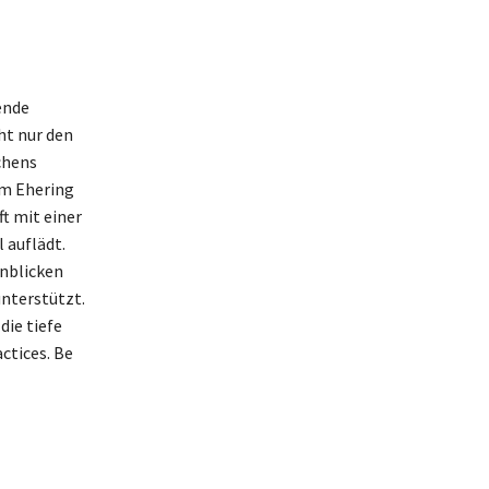
ende
ht nur den
chens
om Ehering
t mit einer
 auflädt.
enblicken
unterstützt.
die tiefe
ctices. Be