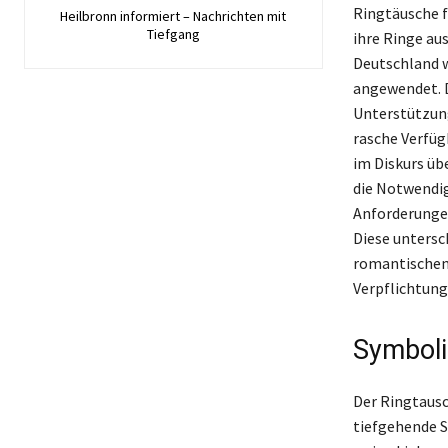
Ringtäusche f
Heilbronn informiert – Nachrichten mit
Tiefgang
ihre Ringe au
Deutschland w
angewendet. 
Unterstützung 
rasche Verfüg
im Diskurs üb
die Notwendig
Anforderungen
Diese untersc
romantischen 
Verpflichtung
Symboli
Der Ringtausc
tiefgehende S