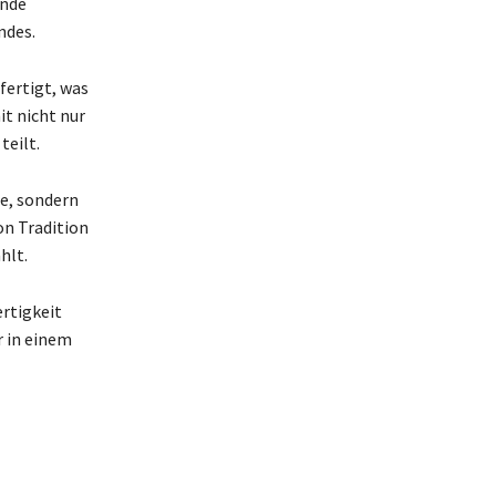
Ende
ndes.
fertigt, was
it nicht nur
teilt.
be, sondern
on Tradition
hlt.
rtigkeit
r in einem