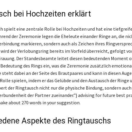
sch bei Hochzeiten erklärt
h spielt eine zentrale Rolle bei Hochzeiten und hat eine tiefgreif
rend der Zeremonie legen die Eheleute einander Ringe an, die nic
Verbindung markieren, sondern auch als Zeichen ihres Ringverspre
t wird der Verlobungsring bereits im Vorfeld überreicht, gefolgt v
rauung. Der Standesbeamte leitet diesen bedeutenden Moment of
 Bedeutung des Rings ein, was die Zeremonie zusätzlich emotional
 steht dabei an der Seite des Brautpaares und kann in diesen Aug
 Rolle spielen, indem er das Gelübde und den Austausch der Ringe 
ert der Ringtausch nicht nur die physische Bindung, sondern auch 
rbundenheit der Partner zueinander.”} advising for future best pra
make about 270 words in your suggestion.
edene Aspekte des Ringtauschs