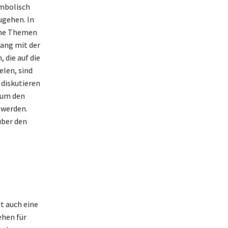
ymbolisch
ugehen. In
iche Themen
ang mit der
 die auf die
elen, sind
 diskutieren
 um den
 werden.
über den
t auch eine
ehen für