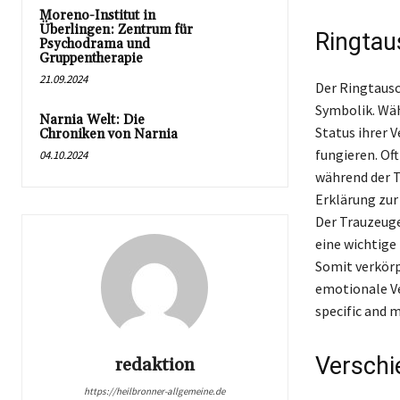
Moreno-Institut in
Überlingen: Zentrum für
Ringtau
Psychodrama und
Gruppentherapie
21.09.2024
Der Ringtausc
Symbolik. Wäh
Narnia Welt: Die
Status ihrer 
Chroniken von Narnia
fungieren. Of
04.10.2024
während der T
Erklärung zur
Der Trauzeuge
eine wichtige
Somit verkörp
emotionale Ve
specific and 
Verschi
redaktion
https://heilbronner-allgemeine.de