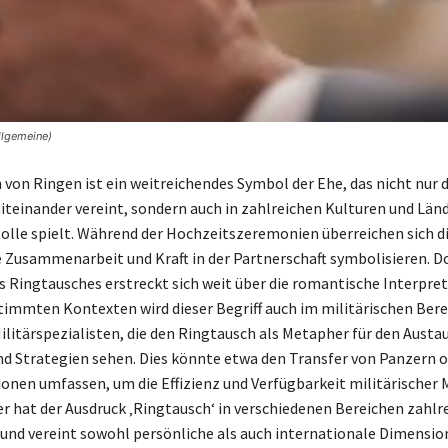
llgemeine)
 von Ringen ist ein weitreichendes Symbol der Ehe, das nicht nur d
teinander vereint, sondern auch in zahlreichen Kulturen und Län
olle spielt. Während der Hochzeitszeremonien überreichen sich d
re Zusammenarbeit und Kraft in der Partnerschaft symbolisieren. D
 Ringtausches erstreckt sich weit über die romantische Interpre
stimmten Kontexten wird dieser Begriff auch im militärischen Bere
Militärspezialisten, die den Ringtausch als Metapher für den Austa
d Strategien sehen. Dies könnte etwa den Transfer von Panzern 
onen umfassen, um die Effizienz und Verfügbarkeit militärischer M
er hat der Ausdruck ‚Ringtausch‘ in verschiedenen Bereichen zahlr
nd vereint sowohl persönliche als auch internationale Dimensio