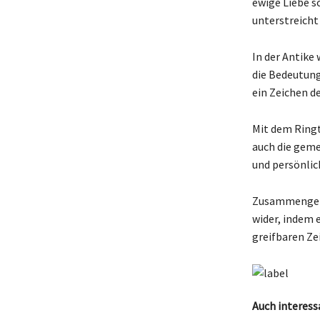
ewige Liebe s
unterstreich
In der Antike
die Bedeutung
ein Zeichen de
Mit dem Ringt
auch die geme
und persönlic
Zusammengefas
wider, indem 
greifbaren Ze
Auch interess