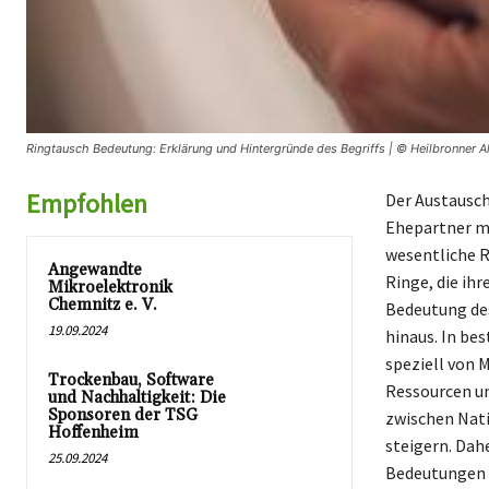
Ringtausch Bedeutung: Erklärung und Hintergründe des Begriffs | © Heilbronner A
Empfohlen
Der Austausch
Ehepartner mi
wesentliche R
Angewandte
Ringe, die ih
Mikroelektronik
Chemnitz e. V.
Bedeutung des
19.09.2024
hinaus. In be
speziell von 
Trockenbau, Software
Ressourcen un
und Nachhaltigkeit: Die
Sponsoren der TSG
zwischen Nati
Hoffenheim
steigern. Dah
25.09.2024
Bedeutungen u