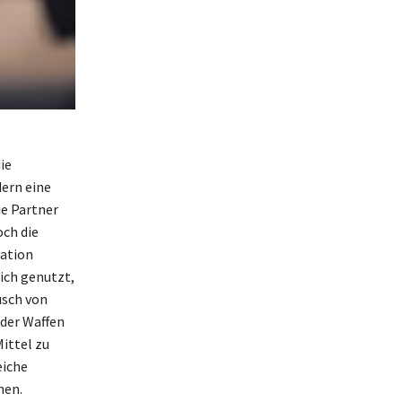
ie
dern eine
ie Partner
och die
tation
ich genutzt,
usch von
oder Waffen
ittel zu
eiche
nen.