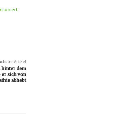
ktioniert
chster Artikel
 hinter dem
 er sich von
thie abhebt