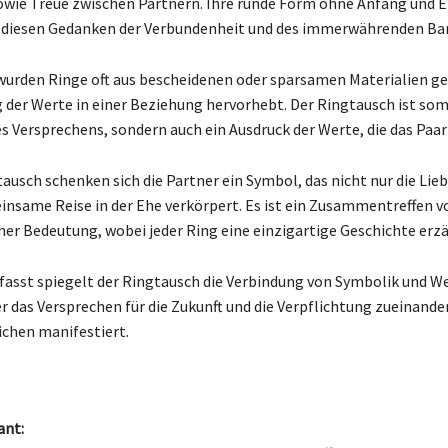
owie Treue zwischen Partnern. Ihre runde Form ohne Anfang und 
t diesen Gedanken der Verbundenheit und des immerwährenden Ba
 wurden Ringe oft aus bescheidenen oder sparsamen Materialien ge
 der Werte in einer Beziehung hervorhebt. Der Ringtausch ist som
s Versprechens, sondern auch ein Ausdruck der Werte, die das Paar 
ausch schenken sich die Partner ein Symbol, das nicht nur die Lie
insame Reise in der Ehe verkörpert. Es ist ein Zusammentreffen v
her Bedeutung, wobei jeder Ring eine einzigartige Geschichte erzä
st spiegelt der Ringtausch die Verbindung von Symbolik und We
er das Versprechen für die Zukunft und die Verpflichtung zueinande
ichen manifestiert.
ant: