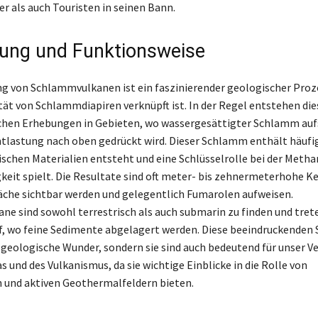
er als auch Touristen in seinen Bann.
ung und Funktionsweise
g von Schlammvulkanen ist ein faszinierender geologischer Proze
ität von Schlammdiapiren verknüpft ist. In der Regel entstehen die
hen Erhebungen in Gebieten, wo wassergesättigter Schlamm auf
tlastung nach oben gedrückt wird. Dieser Schlamm enthält häufi
ischen Materialien entsteht und eine Schlüsselrolle bei der Metha
gkeit spielt. Die Resultate sind oft meter- bis zehnermeterhohe Ke
äche sichtbar werden und gelegentlich Fumarolen aufweisen.
e sind sowohl terrestrisch als auch submarin zu finden und trete
f, wo feine Sedimente abgelagert werden. Diese beeindruckenden 
r geologische Wunder, sondern sie sind auch bedeutend für unser V
 und des Vulkanismus, da sie wichtige Einblicke in die Rolle von
 und aktiven Geothermalfeldern bieten.