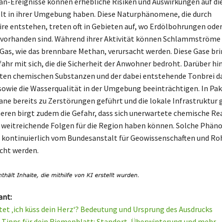
n-Ereignisse können erhebliche Risiken und Auswirkungen auf d
lt in ihrer Umgebung haben. Diese Naturphänomene, die durch
e entstehen, treten oft in Gebieten auf, wo Erdölbohrungen oder
 vorhanden sind. Während ihrer Aktivität können Schlammströme
Gas, wie das brennbare Methan, verursacht werden. Diese Gase br
ahr mit sich, die die Sicherheit der Anwohner bedroht. Darüber h
zten chemischen Substanzen und der dabei entstehende Tonbrei d
sowie die Wasserqualität in der Umgebung beeinträchtigen. In Pa
e bereits zu Zerstörungen geführt und die lokale Infrastruktur 
eren birgt zudem die Gefahr, dass sich unerwartete chemische R
e weitreichende Folgen für die Region haben können. Solche Phä
kontinuierlich vom Bundesanstalt für Geowissenschaften und Ro
cht werden.
ant:
et ‚ich küss dein Herz‘? Bedeutung und Ursprung des Ausdrucks
 Tipps für dein Riemenblatt: Standort, Überwinterung und mehr