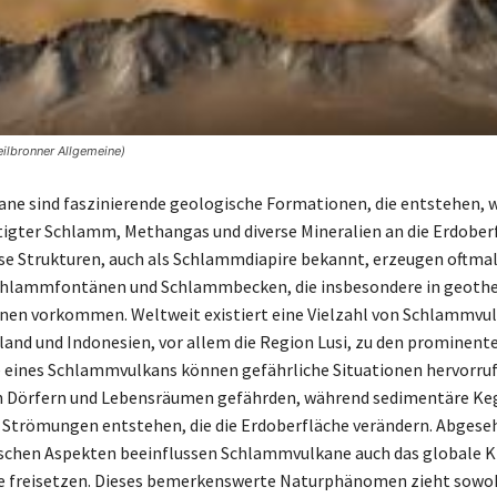
ilbronner Allgemeine)
e sind faszinierende geologische Formationen, die entstehen, 
igter Schlamm, Methangas und diverse Mineralien an die Erdober
se Strukturen, auch als Schlammdiapire bekannt, erzeugen oftma
chlammfontänen und Schlammbecken, die insbesondere in geoth
nen vorkommen. Weltweit existiert eine Vielzahl von Schlammvu
and und Indonesien, vor allem die Region Lusi, zu den prominente
 eines Schlammvulkans können gefährliche Situationen hervorrufe
on Dörfern und Lebensräumen gefährden, während sedimentäre Keg
Strömungen entstehen, die die Erdoberfläche verändern. Abgese
schen Aspekten beeinflussen Schlammvulkane auch das globale Kl
e freisetzen. Dieses bemerkenswerte Naturphänomen zieht sowo