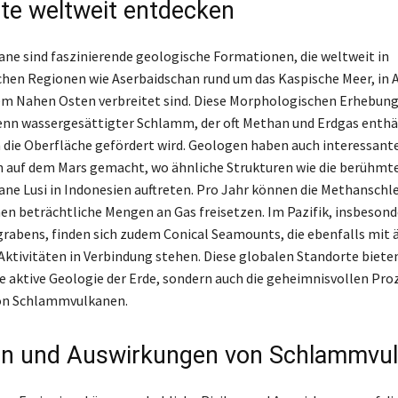
te weltweit entdecken
e sind faszinierende geologische Formationen, die weltweit in
chen Regionen wie Aserbaidschan rund um das Kaspische Meer, in A
em Nahen Osten verbreitet sind. Diese Morphologischen Erhebun
nn wassergesättigter Schlamm, der oft Methan und Erdgas enthä
 die Oberfläche gefördert wird. Geologen haben auch interessant
 auf dem Mars gemacht, wo ähnliche Strukturen wie die berühmt
e Lusi in Indonesien auftreten. Pro Jahr können die Methanschle
en beträchtliche Mengen an Gas freisetzen. Im Pazifik, insbeson
rabens, finden sich zudem Conical Seamounts, die ebenfalls mit 
Aktivitäten in Verbindung stehen. Diese globalen Standorte bieten
die aktive Geologie der Erde, sondern auch die geheimnisvollen Pro
von Schlammvulkanen.
en und Auswirkungen von Schlammvu