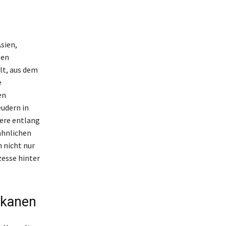
sien,
gen
lt, aus dem
e
en
udern in
dere entlang
ähnlichen
 nicht nur
zesse hinter
lkanen