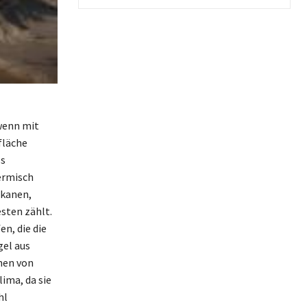
wenn mit
fläche
ls
ermisch
lkanen,
sten zählt.
n, die die
el aus
hen von
ima, da sie
hl