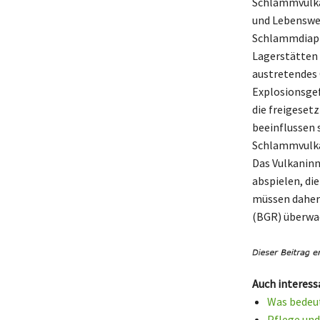
Schlammvulka
und Lebenswe
Schlammdiapir
Lagerstätten
austretendes 
Explosionsgef
die freigeset
beeinflussen 
Schlammvulkan
Das Vulkaninn
abspielen, di
müssen daher 
(BGR) überwa
Auch interess
Was bedeut
Pflege und