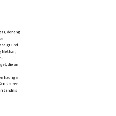
ss, der eng
se
steigt und
g Methan,
n-
gel, die an
n häufig in
Strukturen
erständnis