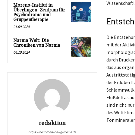
Wissenschaftl
Moreno-Institut in
Überlingen: Zentrum für
Psychodrama und
Gruppentherapie
Entsteh
21.09.2024
Die Entstehun
Narnia Welt: Die
mit der Aktiv
Chroniken von Narnia
morphologisc
04.10.2024
durch Drucken
das aus organ
Austrittstäti
der Erdoberfl
Schlammvulkan
Flußdeltas au
sind nicht nu
des Weltklimas
Tonmineralen
redaktion
https://heilbronner-allgemeine.de