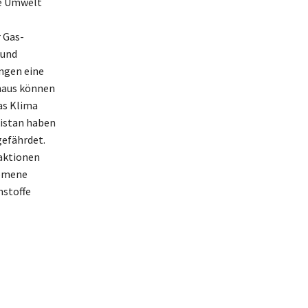
ie Umwelt
 Gas-
 und
ingen eine
inaus können
as Klima
kistan haben
gefährdet.
eaktionen
nomene
hstoffe