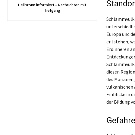
Standor
Heilbronn informiert – Nachrichten mit
Tiefgang
Schlammvulkan
unterschiedli
Europa und d
entstehen, we
Erdinneren an
Entdeckungen
Schlammvulkan
diesen Region
des Marianeng
vulkanischen 
Einblicke in 
der Bildung 
Gefahr