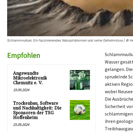
Schlammvulkan: Ein faszinierendes Naturphänomen und seine Geheimnisse | © He
Empfohlen
Schlammvulkan
Wasser gesätt
gelangen. Die
Angewandte
sprudelnde S
Mikroelektronik
Chemnitz e. V.
aktiven Regio
19.09.2024
wobei Neuseel
Die Ausbrüche
Trockenbau, Software
Sicherheit v
und Nachhaltigkeit: Die
Sponsoren der TSG
schlammigen 
Hoffenheim
ihren geologi
25.09.2024
Treibhausgas