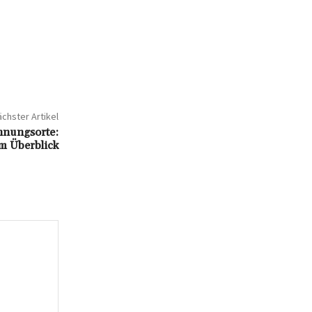
chster Artikel
nnungsorte:
m Überblick