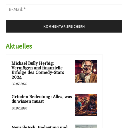
E-
Mai
Aktuelles
Michael Bully Herbig:
Vermögen und finanzielle
Erfolge des Comedy-Stars
2024
30.07.2026
Grinden Bedeutung: Alles, was
du wissen musst
30.07.2026
Neuralgisch: Bedeutung und