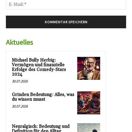
E-
Mai
Aktuelles
Michael Bully Herbig:
Vermögen und finanzielle
Erfolge des Comedy-Stars
2024
30.07.2026
Grinden Bedeutung: Alles, was
du wissen musst
30.07.2026
Neuralgisch: Bedeutung und
Definition für den Alltag