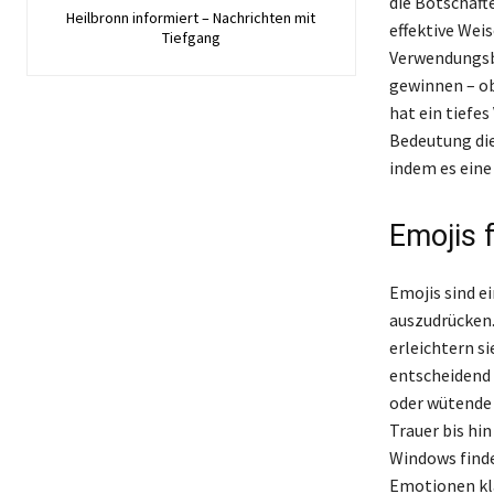
die Botschaft
Heilbronn informiert – Nachrichten mit
effektive Wei
Tiefgang
Verwendungsbe
gewinnen – ob
hat ein tiefes
Bedeutung di
indem es eine
Emojis 
Emojis sind e
auszudrücken
erleichtern s
entscheidend 
oder wütende 
Trauer bis hi
Windows finde
Emotionen kla