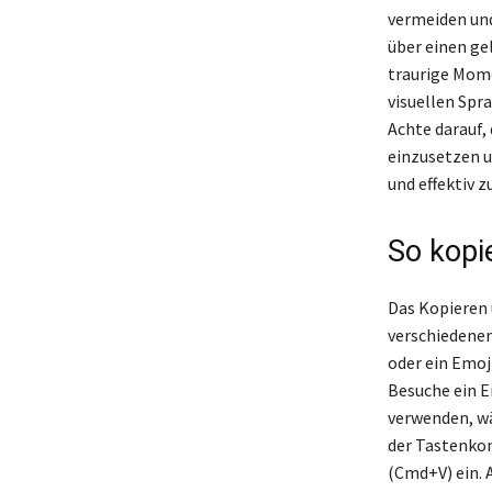
vermeiden und
über einen ge
traurige Mome
visuellen Spr
Achte darauf,
einzusetzen u
und effektiv z
So kopie
Das Kopieren 
verschiedenen
oder ein Emoj
Besuche ein E
verwenden, wä
der Tastenkom
(Cmd+V) ein. 