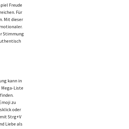
piel Freude
reichen. Für
. Mit dieser
emotionaler.
zur Stimmung
authentisch
ung kann in
e Mega-Liste
finden.
Emoji zu
sklick oder
 mit Strg+V
nd Liebe als