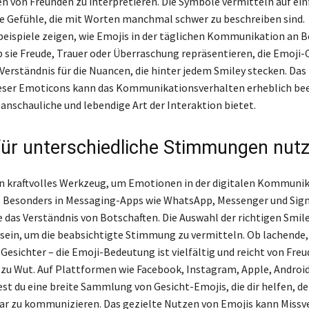
en von Freunden zu interpretieren. Die Symbole vermitteln auf ei
se Gefühle, die mit Worten manchmal schwer zu beschreiben sind.
ispiele zeigen, wie Emojis in der täglichen Kommunikation an 
 sie Freude, Trauer oder Überraschung repräsentieren, die Emoj
 Verständnis für die Nuancen, die hinter jedem Smiley stecken. Das
eser Emoticons kann das Kommunikationsverhalten erheblich bee
 anschauliche und lebendige Art der Interaktion bietet.
für unterschiedliche Stimmungen nut
in kraftvolles Werkzeug, um Emotionen in der digitalen Kommuni
. Besonders in Messaging-Apps wie WhatsApp, Messenger und Sign
ie das Verständnis von Botschaften. Die Auswahl der richtigen Smil
sein, um die beabsichtigte Stimmung zu vermitteln. Ob lachende
Gesichter – die Emoji-Bedeutung ist vielfältig und reicht von Freu
n zu Wut. Auf Plattformen wie Facebook, Instagram, Apple, Androi
st du eine breite Sammlung von Gesicht-Emojis, die dir helfen, de
r zu kommunizieren. Das gezielte Nutzen von Emojis kann Missv