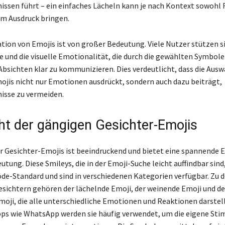
issen führt – ein einfaches Lächeln kann je nach Kontext sowohl 
um Ausdruck bringen.
ation von Emojis ist von großer Bedeutung. Viele Nutzer stützen s
 und die visuelle Emotionalität, die durch die gewählten Symbole
 Absichten klar zu kommunizieren. Dies verdeutlicht, dass die Ausw
jis nicht nur Emotionen ausdrückt, sondern auch dazu beiträgt,
isse zu vermeiden.
ht der gängigen Gesichter-Emojis
der Gesichter-Emojis ist beeindruckend und bietet eine spannende 
eutung. Diese Smileys, die in der Emoji-Suche leicht auffindbar si
de-Standard und sind in verschiedenen Kategorien verfügbar. Zu 
sichtern gehören der lächelnde Emoji, der weinende Emoji und de
moji, die alle unterschiedliche Emotionen und Reaktionen darstell
ps wie WhatsApp werden sie häufig verwendet, um die eigene St