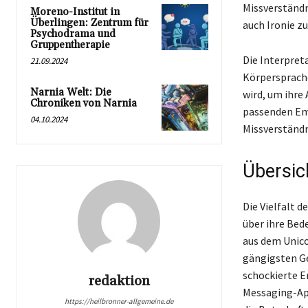
Missverständn
Moreno-Institut in
Überlingen: Zentrum für
auch Ironie z
Psychodrama und
Gruppentherapie
Die Interpret
21.09.2024
Körpersprache
Narnia Welt: Die
wird, um ihre
Chroniken von Narnia
passenden Emo
04.10.2024
Missverständn
Übersic
Die Vielfalt 
über ihre Bed
aus dem Unico
gängigsten Ge
schockierte E
redaktion
Messaging-Ap
https://heilbronner-allgemeine.de