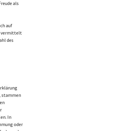
Freude als
ich auf
 vermittelt
ahl des
Erklärung
nd, stammen
den
r
en. In
immung oder