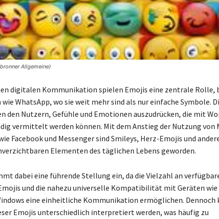
lbronner Allgemeine)
en digitalen Kommunikation spielen Emojis eine zentrale Rolle, 
ie WhatsApp, wo sie weit mehr sind als nur einfache Symbole. Di
en den Nutzern, Gefühle und Emotionen auszudrücken, die mit Wor
ndig vermittelt werden können. Mit dem Anstieg der Nutzung von
wie Facebook und Messenger sind Smileys, Herz-Emojis und ander
unverzichtbaren Elementen des täglichen Lebens geworden.
t dabei eine führende Stellung ein, da die Vielzahl an verfügbar
ojis und die nahezu universelle Kompatibilität mit Geräten wie
Windows eine einheitliche Kommunikation ermöglichen. Dennoch 
ser Emojis unterschiedlich interpretiert werden, was häufig zu