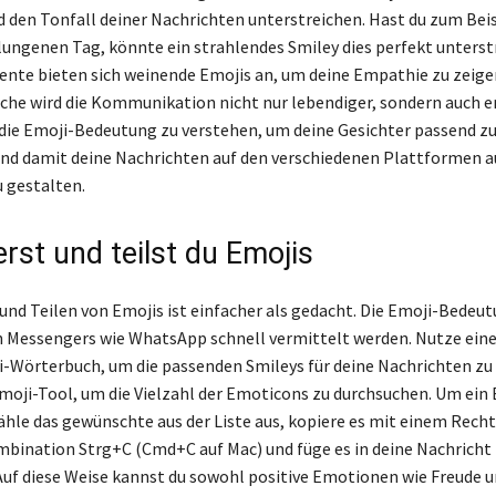
 den Tonfall deiner Nachrichten unterstreichen. Hast du zum Beis
lungenen Tag, könnte ein strahlendes Smiley dies perfekt unterst
nte bieten sich weinende Emojis an, um deine Empathie zu zeigen
ache wird die Kommunikation nicht nur lebendiger, sondern auch 
 die Emoji-Bedeutung zu verstehen, um deine Gesichter passend 
nd damit deine Nachrichten auf den verschiedenen Plattformen 
u gestalten.
rst und teilst du Emojis
und Teilen von Emojis ist einfacher als gedacht. Die Emoji-Bedeut
 Messengers wie WhatsApp schnell vermittelt werden. Nutze ein
i-Wörterbuch, um die passenden Smileys für deine Nachrichten zu 
moji-Tool, um die Vielzahl der Emoticons zu durchsuchen. Um ein 
hle das gewünschte aus der Liste aus, kopiere es mit einem Recht
bination Strg+C (Cmd+C auf Mac) und füge es in deine Nachricht
Auf diese Weise kannst du sowohl positive Emotionen wie Freude u