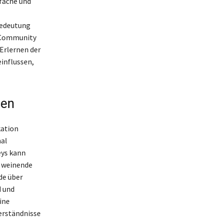
nfache und
Bedeutung
i-Community
 Erlernen der
influssen,
zen
kation
al
eys kann
, weinende
de über
d und
ine
erständnisse