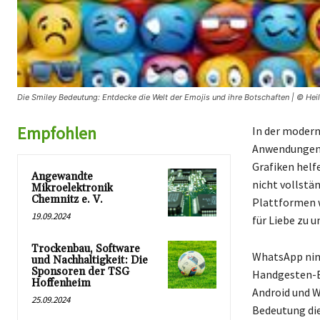
Die Smiley Bedeutung: Entdecke die Welt der Emojis und ihre Botschaften | © Hei
Empfohlen
In der modern
Anwendungen w
Grafiken helf
Angewandte
nicht vollstä
Mikroelektronik
Chemnitz e. V.
Plattformen 
19.09.2024
für Liebe zu 
Trockenbau, Software
WhatsApp nimm
und Nachhaltigkeit: Die
Sponsoren der TSG
Handgesten-Em
Hoffenheim
Android und 
25.09.2024
Bedeutung die