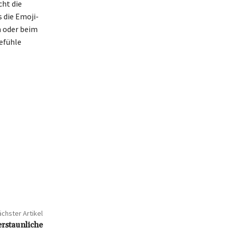
ht die
 die Emoji-
n oder beim
efühle
chster Artikel
rstaunliche