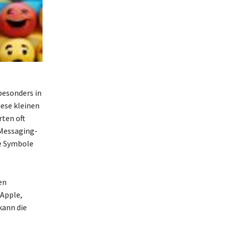
besonders in
ese kleinen
ten oft
 Messaging-
e Symbole
en
 Apple,
kann die