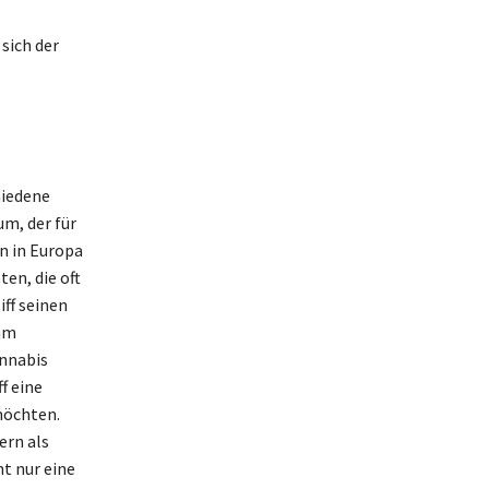
sich der
hiedene
m, der für
rn in Europa
en, die oft
ff seinen
ehm
annabis
f eine
möchten.
ern als
t nur eine