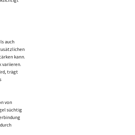
als auch
 zusätzlichen
tärken kann.
variieren.
rd, trägt
s
on von
gel süchtig
erbindung
 durch