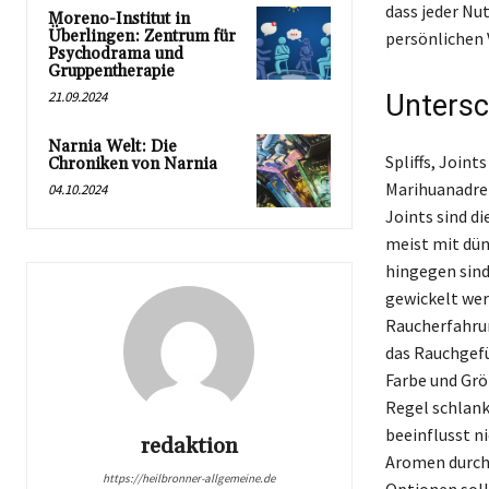
dass jeder Nut
Moreno-Institut in
Überlingen: Zentrum für
persönlichen 
Psychodrama und
Gruppentherapie
21.09.2024
Untersc
Narnia Welt: Die
Spliffs, Joint
Chroniken von Narnia
Marihuanadreh
04.10.2024
Joints sind d
meist mit dün
hingegen sind
gewickelt wer
Raucherfahrun
das Rauchgefü
Farbe und Grö
Regel schlank
beeinflusst n
redaktion
Aromen durch 
https://heilbronner-allgemeine.de
Optionen soll