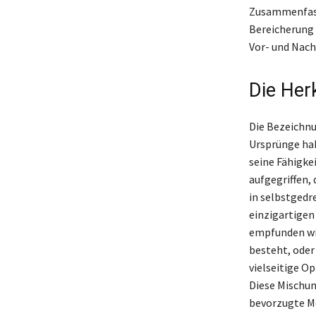
Zusammenfasse
Bereicherung a
Vor- und Nach
Die Herk
Die Bezeichnu
Ursprünge hab
seine Fähigke
aufgegriffen, 
in selbstgedr
einzigartigen
empfunden wir
besteht, oder 
vielseitige O
Diese Mischung
bevorzugte Me