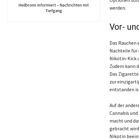
Heilbronn informiert – Nachrichten mit
werden.
Tiefgang
Vor- un
Das Rauchen ei
Nachteile für 
Nikotin-Kick 
Zudem kann da
Das Zigarette
zur einzigart
entstanden is
Auf der ander
Cannabis und 
macht und da
gebracht wird
Nikotin beein