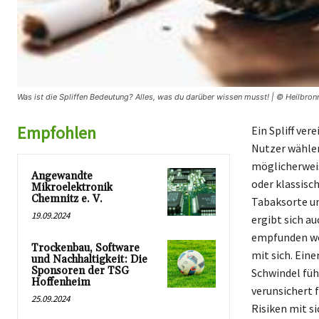
Was ist die Spliffen Bedeutung? Alles, was du darüber wissen musst! | © Heilbron
Empfohlen
Ein Spliff ver
Nutzer wählen
möglicherweis
Angewandte
oder klassisch
Mikroelektronik
Chemnitz e. V.
Tabaksorte un
19.09.2024
ergibt sich a
empfunden wer
Trockenbau, Software
mit sich. Ein
und Nachhaltigkeit: Die
Sponsoren der TSG
Schwindel füh
Hoffenheim
verunsichert 
25.09.2024
Risiken mit si