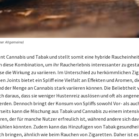
ner Allgemeine)
eint Cannabis und Tabak und stellt somit eine hybride Raucheinheit 
 diese Kombination, um ihr Raucherlebnis interessanter zu gest
e die Wirkung zu variieren. Im Unterschied zu herkömmlichen Zi
en Joints bietet ein Spliff eine Vielfalt an Effekten und Aromen, di
d der Menge an Cannabis stark variieren können. Die Beliebtheit v
uch daraus, dass sie weniger Hustenreiz auslösen und oft als ange
den. Dennoch bringt der Konsum von Spliffs sowohl Vor- als auc
erseits kann die Mischung aus Tabak und Cannabis zu einem intensi
ren, der für manche Nutzer erfreulich ist, während andere sich da
fühlen könnten. Zudem kann das Hinzufügen von Tabak gesundhei
ch bringen, ähnlich wie beim Rauchen von Zigaretten. Daher ist es