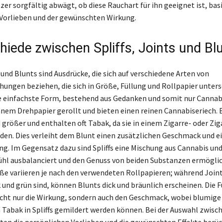
zer sorgfältig abwägt, ob diese Rauchart für ihn geeignet ist, bas
Vorlieben und der gewünschten Wirkung.
hiede zwischen Spliffs, Joints und Bl
s und Blunts sind Ausdrücke, die sich auf verschiedene Arten von
ungen beziehen, die sich in Größe, Füllung und Rollpapier unters
ie einfachste Form, bestehend aus Gedanken und somit nur Cannabis
nem Drehpapier gerollt und bieten einen reinen Cannabiseriech. 
 größer und enthalten oft Tabak, da sie in einem Zigarre- oder Zi
den. Dies verleiht dem Blunt einen zusätzlichen Geschmack und e
g. Im Gegensatz dazu sind Spliffs eine Mischung aus Cannabis un
hl ausbalanciert und den Genuss von beiden Substanzen ermöglic
ße variieren je nach den verwendeten Rollpapieren; während Joint
 und grün sind, können Blunts dick und bräunlich erscheinen. Die 
icht nur die Wirkung, sondern auch den Geschmack, wobei blumig
Tabak in Spliffs gemildert werden können. Bei der Auswahl zwisc
ten die persönlichen Vorlieben und die gewünschten Effekte berüc