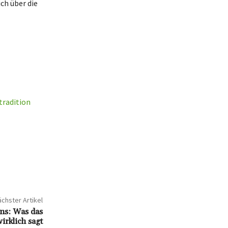
ch über die
tradition
chster Artikel
ns: Was das
irklich sagt