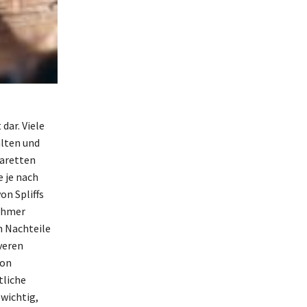
dar. Viele
alten und
garetten
e je nach
on Spliffs
nehmer
h Nachteile
veren
von
tliche
 wichtig,