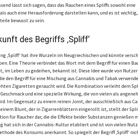
nd lässt sich sagen, dass das Rauchen eines Spliffs sowohl eine
ls auch eine Herausforderung darstellen kann, und es ist wichtig, 
teile bewusst zu sein.
unft des Begriffs ‚Spliff‘
ng ‚Spliff‘ hat ihre Wurzeln im Neugriechischen und könnte versc
en. Eine Theorie verbindet das Wort mit dem Begriff für einen Bau
it, im Leben zu gedeihen, bekannt ist. Diese Idee wurde von Nutze
die den Begriff für eine Mischung aus Cannabis und Tabak verwendet
ehten Zigaretten geraucht wird. Die Kombination verleiht dem Spli
 Geschmack und eine spezielle Wirkung, die von vielen als angen
d. Im Gegensatz zu einem reinen Joint, der ausschließlich aus C
einem Blunt, der in Zigarrenblättern eingerollt ist, stellt der Splif
ption für Raucher dar, die die Effekte beider Substanzen genießen 
 hat sich in der Cannabis-Kultur etabliert und ist von vielen Nutz
thode des Konsums anerkannt. So spiegelt der Begriff ‚Spliff‘ nich