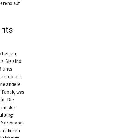
ierend auf
unts
cheiden.
. Sie sind
Blunts
garrenblatt
ine andere
d Tabak, was
ht. Die
s in der
Füllung
e Marihuana-
hen diesen
ksichtigt