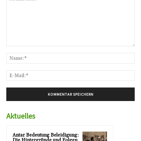
Kommentar:
Na
E-
Mai
Aktuelles
Antar Bedeutung Beleidigung:
Die Hintergründe und Folgen