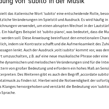
ung von ’subito‘ in der Musik
pielt das italienische Wort ’subito‘ eine entscheidende Rolle, beso
tzliche Veränderungen im Spielstil und Ausdruck. Es wird häufig in
chnungen verwendet, um einen abrupten Wechsel in der Lautstär
Ein häufiges Beispiel ist ’subito piano‘, was bedeutet, dass die Mu
lt werden soll. Diese Anweisung beeinflusst den emotionalen Chara
lich, indem sie Kontraste schafft und die Aufmerksamkeit des Zuh
sagen lenkt. Auch der Ausdruck ‚volti subito‘ kommt vor, was den
rt umzuschalten, z.B. auf eine neue musikalische Phrase oder eine
he dynamischen und melodischen Veränderungen sind für die Inte
tern von großer Bedeutung und erfordern ein hohes Maß an Sensi
terpreten. Des Weiteren gibt es auch den Begriff ‚accordate subito‘,
talmusik zu finden ist. Hierbei wird die Notwendigkeit der sofort
 Klanges hervorgehoben und verstärkt die Bedeutung von ’subito‘
 Sprache.