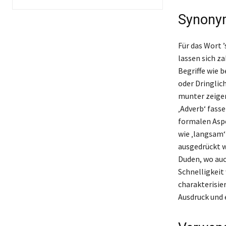
Synonym
Für das Wort ’
lassen sich z
Begriffe wie b
oder Dringlic
munter zeigen
‚Adverb‘ fasse
formalen Aspe
wie ‚langsam‘ 
ausgedrückt w
Duden, wo auc
Schnelligkeit
charakterisie
Ausdruck und 