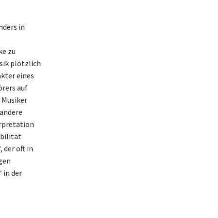
nders in
ke zu
sik plötzlich
kter eines
örers auf
 Musiker
 andere
rpretation
bilität
 der oft in
igen
 in der