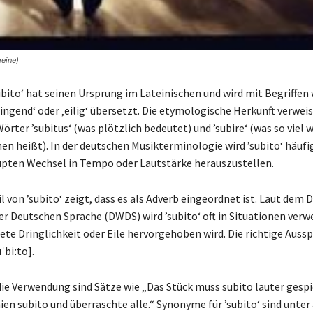
eine)
ubito‘ hat seinen Ursprung im Lateinischen und wird mit Begriffen 
dringend‘ oder ‚eilig‘ übersetzt. Die etymologische Herkunft verweis
örter ’subitus‘ (was plötzlich bedeutet) und ’subire‘ (was so viel w
en heißt). In der deutschen Musikterminologie wird ’subito‘ häufi
pten Wechsel in Tempo oder Lautstärke herauszustellen.
 von ’subito‘ zeigt, dass es als Adverb eingeordnet ist. Laut dem D
r Deutschen Sprache (DWDS) wird ’subito‘ oft in Situationen verw
ete Dringlichkeit oder Eile hervorgehoben wird. Die richtige Auss
uˈbiːto].
 die Verwendung sind Sätze wie „Das Stück muss subito lauter gesp
hien subito und überraschte alle.“ Synonyme für ’subito‘ sind unte