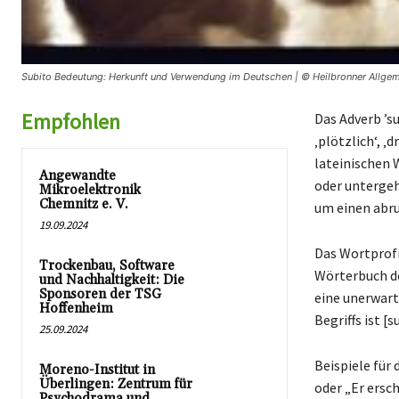
Subito Bedeutung: Herkunft und Verwendung im Deutschen | © Heilbronner Allgem
Empfohlen
Das Adverb ’s
‚plötzlich‘, ‚
lateinischen W
Angewandte
oder untergeh
Mikroelektronik
Chemnitz e. V.
um einen abru
19.09.2024
Das Wortprofil
Trockenbau, Software
Wörterbuch de
und Nachhaltigkeit: Die
Sponsoren der TSG
eine unerwart
Hoffenheim
Begriffs ist [s
25.09.2024
Beispiele für
Moreno-Institut in
Überlingen: Zentrum für
oder „Er ersc
Psychodrama und