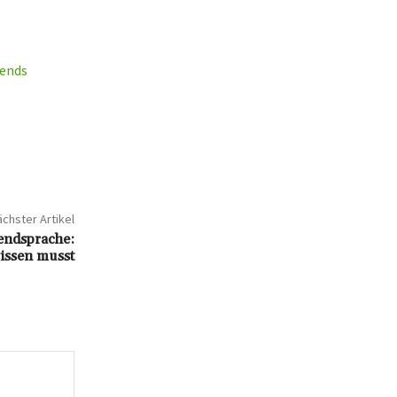
rends
chster Artikel
endsprache:
wissen musst