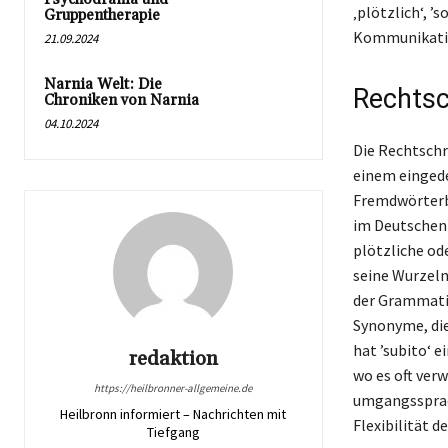
‚plötzlich‘, ’
Gruppentherapie
Kommunikation
21.09.2024
Narnia Welt: Die
Rechtsc
Chroniken von Narnia
04.10.2024
Die Rechtschre
einem einged
Fremdwörterbü
im Deutschen 
plötzliche od
seine Wurzeln 
der Grammatik
Synonyme, die
hat ’subito‘ 
redaktion
wo es oft ver
https://heilbronner-allgemeine.de
umgangssprach
Heilbronn informiert – Nachrichten mit
Flexibilität d
Tiefgang