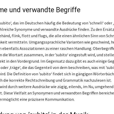
e und verwandte Begriffe
subito‘, das im Deutschen häufig die Bedeutung von ’schnell‘ oder ‚e
ahlreiche Synonyme und verwandte Ausdrücke finden. Zu den Ersät
ehänd, flink, flott und flugs, die alle einen ähnlichen Sinn von Sch
hkeit vermitteln. Umgangssprachliche Varianten wie geschwind, h
 ebenfalls Assoziationen zu einer raschen Handlung. Oberbegriff
n die Wortart zusammen, in der ’subito‘ eingestuft wird, und stell
kt in den Vordergrund. Im Gegensatz dazu gibt es auch einige G
oder ‚träge‘, die das Gegenteil von dem beschreiben, was mit ’subi
ird. Die Definition von ’subito‘ findet sich in gängigen Wörterbüc
h die korrekte Rechtschreibung und Grammatik nachzulesen ist.
 wird durch weitere Ausdrücke wie zügig, eilends, im Nu, umgehend 
rt. Diese Vielfalt an Synonymen und verwandten Begriffen bereiche
ermöglicht eine präzisere Kommunikation.