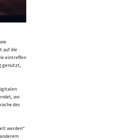
wie
t auf die
ie eintreffen
g genutzt,
igitalen
endet, wo
prache des
ielt werden“
r anderem