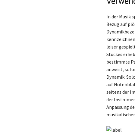
Verwend
In der Musik s
Bezug auf plö
Dynamikbezei
kennzeichnen. 
leiser gespie
Stückes erheb
bestimmte Pas
anweist, sofo
Dynamik. Solc
auf Notenblät
seitens der In
der Instrumen
Anpassung des
musikalischen