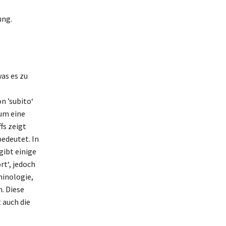
ung.
was es zu
n ’subito‘
um eine
fs zeigt
bedeutet. In
gibt einige
rt‘, jedoch
minologie,
. Diese
 auch die