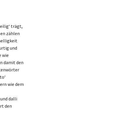
ilig‘ trägt,
zen zählen
nelligkeit
urtig und
e wie
en damit den
egenwörter
to‘
hern wie dem
und dalli
rt den