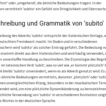
sofort‘ oder ‚umgehend‘, die ähnliche Bedeutungen tragen. In der
 vermittelt ’subito‘ ein Gefühl von Dringlichkeit und Überrasch
hreibung und Grammatik von ’subito‘
ibung des Adverbs ’subito‘ entspricht der italienischen Vorlage, 
eutschten Fremdwort macht. Im Duden und in verschiedenen
chern wird ’subito‘ als solcher Eintrag geführt. Die Bedeutung vo
stammt direkt aus dem Italienischen und wird häufig verwendet, 
er unverhoffte Handlung zu beschreiben. Die Etymologie des Begrif
im lateinischen Verb ’subit‘, was so viel wie ‚er kommt plötzlich‘ 
 bleibt ’subito‘ unverändert, wenn es als Adverb genutzt wird. Es 
 ähnliche Bedeutungen vermitteln, darunter ‚plötzlich‘ oder ’sofo
einen unvergleichlichen Klang, besonders in der musikalischen Ter
wendet wird, um eine plötzliche Dynamikänderung zu kennzeichnen
liche Verwendung von ’subito‘ in verschiedenen Kontexten zeigt
es Wortes in der deutschen Sprache.