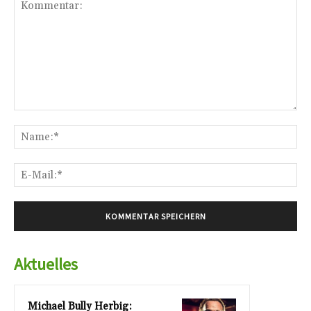
Kommentar:
Na
E-
Mai
Aktuelles
Michael Bully Herbig: