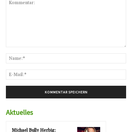
Kommentar:
Na
E-
Mai
Aktuelles
Michael Bully Herbig: