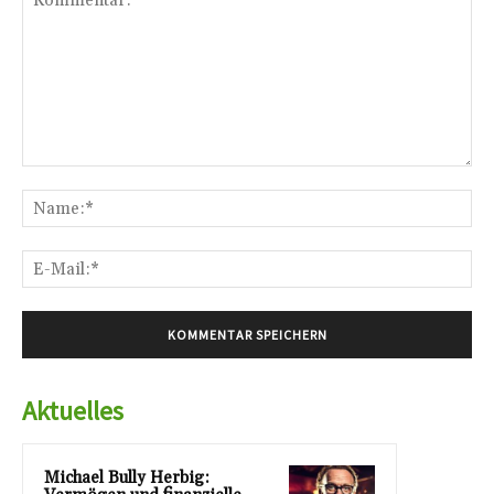
Kommentar:
Na
E-
Mai
Aktuelles
Michael Bully Herbig: