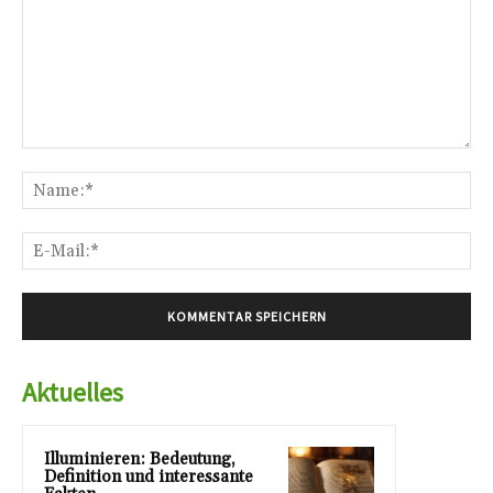
Kommentar:
Na
E-
Mai
Aktuelles
Illuminieren: Bedeutung,
Definition und interessante