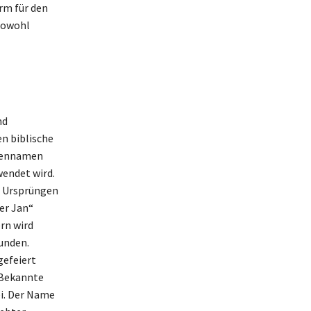
rm für den
sowohl
nd
en biblische
ngennamen
wendet wird.
n Ursprüngen
er Jan“
rn wird
unden.
gefeiert
. Bekannte
i. Der Name