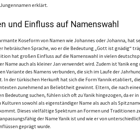
 Jungennamen erklärt.
en und Einfluss auf Namenswahl
charmante Koseform von Namen wie Johannes oder Johanna, hat s
er hebräischen Sprache, wo er die Bedeutung „Gott ist gnädig“ trä
dition hat großen Einfluss auf die Namenswahl in vielen deutschs
er Name auch als kleiner Jan verwendet wird. Zudem ist Yanik eng 
en Variante des Namens verbunden, die sich im Laufe der Jahrhun
. In der türkischen Herkunft hat sich die Form Yannik etabliert, die
texten zunehmend an Beliebtheit gewinnt. Eltern, die nach ei
en Bedeutung suchen, fühlen sich oft zu Yanik hingezogen, da er in
 Kulturen sowohl als eigenständiger Name als auch als Spitzname
ommt. Dieses vielfältige Spektrum an Formen und Traditionen ze
d anpassungsfähig der Name Yanik ist und wie er von unterschiedli
inflüssen geprägt wurde.