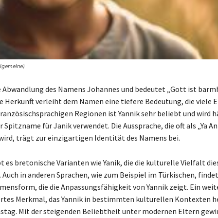
llgemeine)
ne Abwandlung des Namens Johannes und bedeutet „Gott ist barmh
he Herkunft verleiht dem Namen eine tiefere Bedeutung, die viele E
französischsprachigen Regionen ist Yannik sehr beliebt und wird h
 Spitzname für Janik verwendet. Die Aussprache, die oft als „Ya An
wird, trägt zur einzigartigen Identität des Namens bei.
t es bretonische Varianten wie Yanik, die die kulturelle Vielfalt d
 Auch in anderen Sprachen, wie zum Beispiel im Türkischen, findet
ensform, die die Anpassungsfähigkeit von Yannik zeigt. Ein weit
tes Merkmal, das Yannik in bestimmten kulturellen Kontexten h
stag. Mit der steigenden Beliebtheit unter modernen Eltern gewi