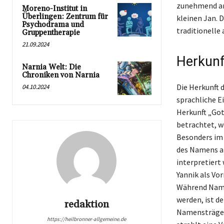
zunehmend an 
Moreno-Institut in
Überlingen: Zentrum für
kleinen Jan. 
Psychodrama und
traditionelle
Gruppentherapie
21.09.2024
Herkunf
Narnia Welt: Die
Chroniken von Narnia
Die Herkunft 
04.10.2024
sprachliche E
Herkunft „Got
betrachtet, w
Besonders im 
des Namens ab
interpretiert
Yannik als Vo
Während Name
werden, ist d
redaktion
Namensträger 
https://heilbronner-allgemeine.de