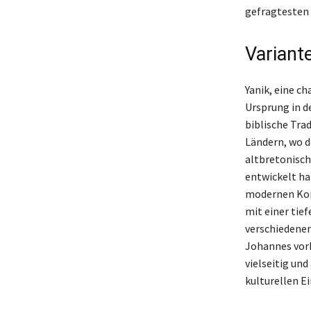
gefragtesten
Variant
Yanik, eine 
Ursprung in d
biblische Tra
Ländern, wo d
altbretonisch
entwickelt hat
modernen Kon
mit einer tief
verschiedenen
Johannes vork
vielseitig un
kulturellen E