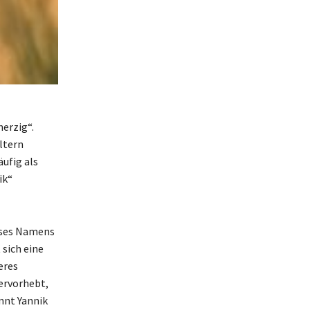
erzig“.
ltern
äufig als
ik“
ieses Namens
 sich eine
eres
ervorhebt,
nnt Yannik