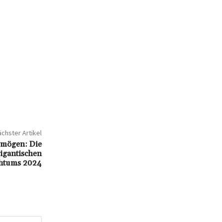
chster Artikel
rmögen: Die
igantischen
htums 2024