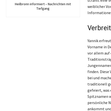
strahlt eine 
Heilbronn informiert – Nachrichten mit
weiblicher V
Tiefgang
Informatione
Verbrei
Yannik erfreu
Vorname in De
vor allem auf
Traditionsträ
Jungennamen p
finden. Diese
bei und mache
traditionell 
gefeiert, was
Spitznamen wi
persönliche N
ankommt und s