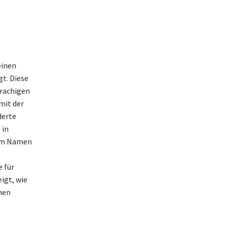
einen
gt. Diese
prachigen
mit der
derte
 in
nem Namen
 für
igt, wie
chen