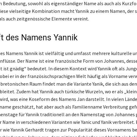
Bedeutung, sowohl als eigenständiger Name als auch als Kurzfo
Diese vielseitige Kombination macht Yannik zu einem Namen, der 
 als auch zeitgenössische Elemente vereint.
t des Namens Yannik
des Namens Yannik ist vielfältig und umfasst mehrere kulturelle u
inflüsse. Der Name ist eine französische Form von Johannes, dess
t ist gnädig“ bedeutet. In diesem Kontext wird Yannik oft als Ju
obei er in der französischsprachigen Welt häufig als Vorname ver
bretonischen Raum findet man die Variante Yanik, die sich aus de
leitet. Zudem hat Yannik auch türkische Wurzeln, wo er als „klein
 wird, was eine Koseform des Namens Jan darstellt. In vielen Lände
rname geschätzt, hat aber auch als Familienname Verbreitung gef
nstage für Yannik traditionell an den Namenstag von Johannes 
er Name in verschiedenen Varianten wie Yanic und Yanik verbreitet
wie Yannik Gerhardt tragen zur Popularität dieses Vornamens be