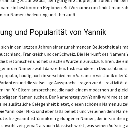
Verbindung zu Jahwe aus, dem gütigen Schöpfer, und bleibt ein bel
orname in bestimmten Regionen. Bei Vorname.com findet man zah
n zur Namensbedeutung und –herkunft.
tung und Popularität von Yannik
t sich in den letzten Jahren einer zunehmenden Beliebtheit als m
utschland, Frankreich und der Schweiz. Die Herkunft des Namens Y
 die bretonischen und hebräischen Wurzeln zurückzuführen, die ei
ger in der Namenswahl darstellen. Insbesondere in Deutschland ist
opulär, häufig auch in verschiedenen Varianten wie Janik oder Y
 Varianten und die vielseitige Aussprache tragen zur Attraktivität
n ihn für Eltern ansprechend, die nach einem modernen und gleic
geprägten Namen suchen. Der Namenstag von Yannik wird meist am
 eine zusätzliche Gelegenheit bietet, diesen schönen Namen zu zel
e Yanni oder Niko sind ebenfalls beliebt und verleihen dem Name
ote. Insgesamt ist Yannik ein gelungener Namen, der in Familien 
owohl zeitgemäß als auch klassisch wirkt, was seinen Aufstieg al