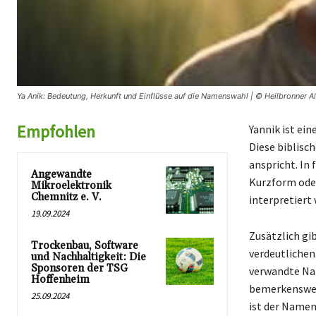
Ya Anik: Bedeutung, Herkunft und Einflüsse auf die Namenswahl | © Heilbronner A
Empfohlen
Yannik ist ei
Diese biblisc
anspricht. In 
Angewandte
Kurzform oder
Mikroelektronik
Chemnitz e. V.
interpretiert 
19.09.2024
Zusätzlich gib
Trockenbau, Software
verdeutlichen.
und Nachhaltigkeit: Die
Sponsoren der TSG
verwandte Nam
Hoffenheim
bemerkenswer
25.09.2024
ist der Namen