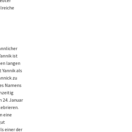
iebter
lreiche
ännlicher
annik ist
nen langen
 Yannik als
annick zu
 des Namens
hzeitig
 24. Januar
ebrieren.
n eine
gut
s einer der