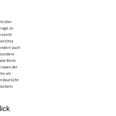
ntraler
Frage zu
rstellt
Berichte
sondern auch
esondere
wie Boris
trauen der
hn als
erdeutlicht
tischem
lick