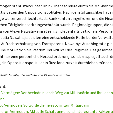
mögen steht stark unter Druck, insbesondere durch die Maßnahm
stiz gegen den Oppositionspolitiker. Nach dem Giftanschlag hat si
age weiter verschlechtert, da Bankkonten eingefroren und die Fin
chen Tätigkeit stark eingeschränkt wurde. Regionalgruppen, die sic
 von Alexej Nawalny einsetzen, sind ebenfalls betroffen. Persone
Julia Nawalnaja spielen eine entscheidende Rolle bei der Verwalt
r Aufrechterhaltung von Transparenz. Nawalnys Autobiografie gi
eine Motivation als Patriot und Kritiker des Regimes. Das gesamte 
cht nur eine persönliche Herausforderung, sondern spiegelt auch d
 die Oppositionspolitiker in Russland zurzeit durchleben müssen.
ant:
 Vermögen: Der beeindruckende Weg zur Millionärin und ihr Leben
ht
d Vermögen: So wurde die Investorin zur Milliardärin
eron Vermögen: Aktuelle Schätzungen und interessante Fakten ü