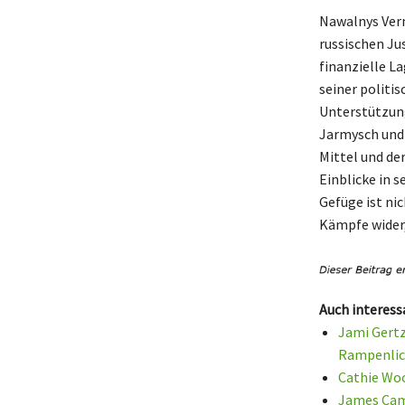
Nawalnys Ver
russischen Ju
finanzielle L
seiner politis
Unterstützung
Jarmysch und 
Mittel und de
Einblicke in s
Gefüge ist ni
Kämpfe wider,
Auch interess
Jami Gertz
Rampenlic
Cathie Woo
James Cam