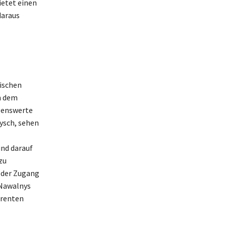
ietet einen
daraus
tischen
h dem
genswerte
mysch, sehen
ind darauf
zu
m der Zugang
 Nawalnys
arenten