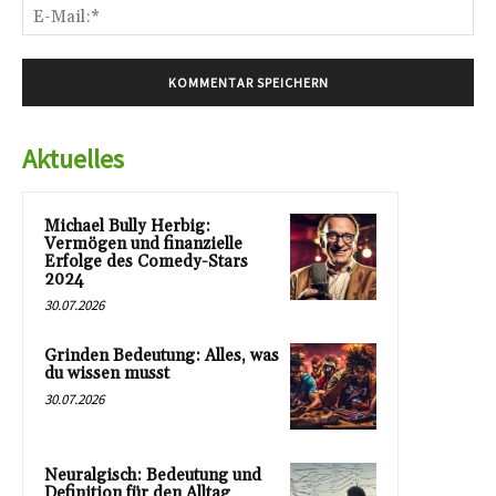
E-
Mai
Aktuelles
Michael Bully Herbig:
Vermögen und finanzielle
Erfolge des Comedy-Stars
2024
30.07.2026
Grinden Bedeutung: Alles, was
du wissen musst
30.07.2026
Neuralgisch: Bedeutung und
Definition für den Alltag