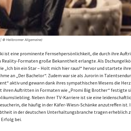
 | © Heilbronner Allgemeine)
i ist eine prominente Fernsehpersönlichkeit, die durch ihre Auftri
 Reality-Formaten große Bekanntheit erlangte. Als Dschungelkö
ie „Ich bin ein Star – Holt mich hier raus!“ hervor und startete ihre
ahme an „Der Bachelor“. Zudem war sie als Jurorin in Talentsendu
ent“ aktiv und gewann dank ihres sympathischen Wesens die Herz
t ihren Auftritten in Formaten wie „Promi Big Brother“ festigte si
likumsliebling. Neben ihrer TV-Karriere ist sie eine leidenschaftli
sucherin, die häufig in der Käfer-Wiesn-Schänke anzutreffen ist. I
ebtheit in der deutschen Unterhaltungsbranche tragen erheblich 
Erfolg bei.