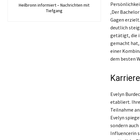
Persönlichkeit
Heilbronn informiert – Nachrichten mit
Tiefgang
‚Der Bachelor
Gagen erzielt
deutlich steig
getätigt, die
gemacht hat, 
einer Kombina
dem besten We
Karrier
Evelyn Burdec
etabliert. Ih
Teilnahme an 
Evelyn spiege
sondern auch 
Influencerin 