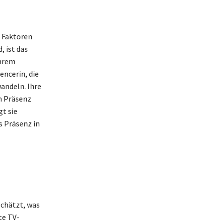
e Faktoren
, ist das
ihrem
encerin, die
andeln. Ihre
n Präsenz
t sie
s Präsenz in
schätzt, was
te TV-