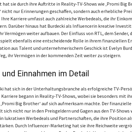
 hat sie durch ihre Auftritte in Reality-TV-Shows wie ‚Promi Big B
‘ nicht nur Erinnerungen geschaffen, sondern auch erhebliche Pre
. Ihre Karriere umfasst auch zahlreiche Werbedeals, die ihr Eink
ern. Darüber hinaus hat Burdecki als Influencerin kreative Investi
 ihr Vermögen weiter aufbauen. Der Einfluss von RTL, dem Sender, d
spielt ebenfalls eine entscheidende Rolle in ihrem finanziellen Er
tion aus Talent und unternehmerischem Geschick ist Evelyn Burd
g, ihr Vermögen in der kommenden Zeit weiter zu steigern.
e und Einnahmen im Detail
ki hat sich in der Unterhaltungsbranche als erfolgreiche TV-Persö
re Karriere begann in Reality-TV-Shows, wobei sie besonders mit ih
‚Promi Big Brother‘ auf sich aufmerksam machte. Der finanzielle
lt sich nicht nur in den Preisgeldern und Gagen aus den TV-Shows 
in lukrativen Werbedeals und Partnerschaften, die ihre Position al
stärken. Durch Influencer-Marketing hat sie ihre Reichweite vergr