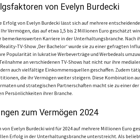
olgsfaktoren von Evelyn Burdecki
le Erfolg von Evelyn Burdecki lässt sich auf mehrere entscheidend
Ihr Vermögen, das auf etwa 1,5 bis 2 Millionen Euro geschätzt wird
r bemerkenswerten Karriere in der Unterhaltungsbranche. Nach 
r Reality-TV-Show ‚Der Bachelor‘ wurde sie zu einer gefragten Influ
ihre Popularität in lukrative Werbeverträge und Werbedeals umzuw
eilnahme an verschiedenen TV-Shows hat nicht nur ihre mediale
ndern auch vielfältige Einkommensquellen geschaffen. Zudem tätig
stitionen, die ihr Vermögen weiter steigern. Diese Kombination au
rmaten und strategischen Partnerschaften macht sie zu einer der
en Persönlichkeiten ihrer Branche.
ungen zum Vermögen 2024
von Evelyn Burdecki wird für 2024 auf mehrere Millionen Euro ge
ellen Erfolg in der Unterhaltungsbranche unterstreicht. Als belieb