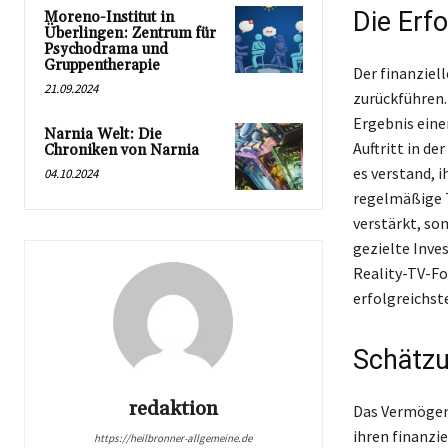
Die Erf
Moreno-Institut in
Überlingen: Zentrum für
Psychodrama und
Gruppentherapie
Der finanziel
21.09.2024
zurückführen. 
Ergebnis eine
Narnia Welt: Die
Auftritt in de
Chroniken von Narnia
es verstand, 
04.10.2024
regelmäßige T
verstärkt, so
gezielte Inve
Reality-TV-Fo
erfolgreichst
Schätz
redaktion
Das Vermögen 
ihren finanzi
https://heilbronner-allgemeine.de