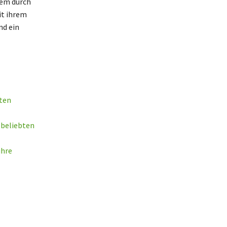
dem durch
it ihrem
nd ein
bten
 beliebten
ihre