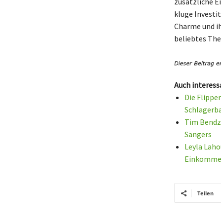
zusätzliche E
kluge Investit
Charme und ih
beliebtes The
Auch interess
Die Flippe
Schlagerb
Tim Bendzk
Sängers
Leyla Laho
Einkomme
Teilen