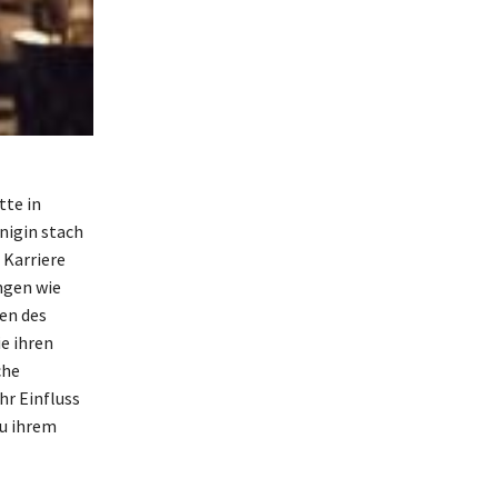
tte in
nigin stach
 Karriere
ngen wie
en des
e ihren
che
hr Einfluss
zu ihrem