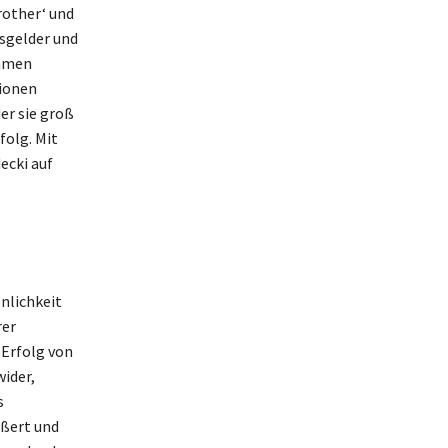
rother‘ und
isgelder und
ommen
tionen
er sie groß
folg. Mit
ecki auf
nlichkeit
rer
 Erfolg von
wider,
s
ößert und