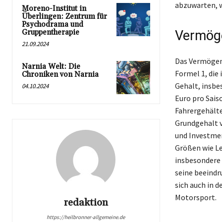
abzuwarten, w
Moreno-Institut in
Überlingen: Zentrum für
Psychodrama und
Gruppentherapie
Vermöge
21.09.2024
Das Vermögen 
Narnia Welt: Die
Formel 1, die
Chroniken von Narnia
Gehalt, insbe
04.10.2024
Euro pro Sais
Fahrergehälte
Grundgehalt 
und Investmen
Größen wie Le
insbesondere 
seine beeindru
sich auch in 
Motorsport.
redaktion
https://heilbronner-allgemeine.de