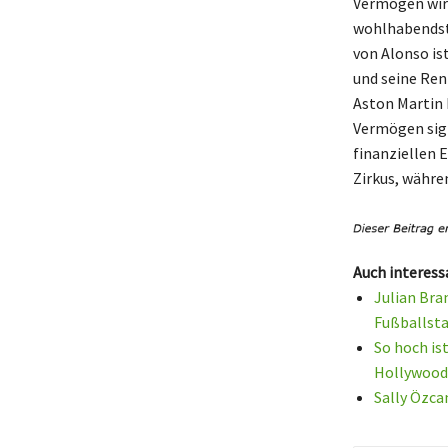
Vermögen wird
wohlhabendste
von Alonso is
und seine Ren
Aston Martin 
Vermögen sign
finanziellen 
Zirkus, währen
Auch interess
Julian Bra
Fußballsta
So hoch is
Hollywood
Sally Özca