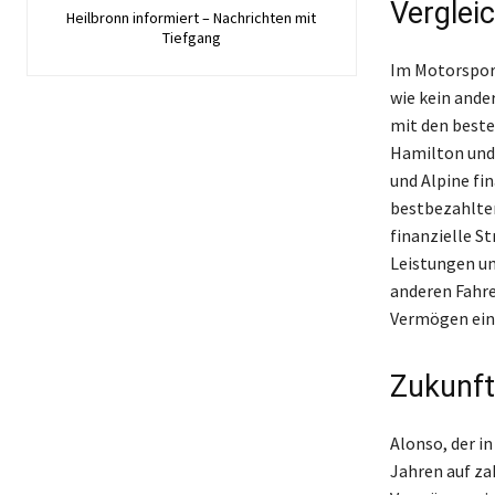
Verglei
Heilbronn informiert – Nachrichten mit
Tiefgang
Im Motorsport
wie kein ande
mit den beste
Hamilton und 
und Alpine fin
bestbezahlten 
finanzielle S
Leistungen un
anderen Fahre
Vermögen ein 
Zukunft
Alonso, der i
Jahren auf za