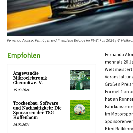
Fernando Alonso: Vermögen und finanzielle Erfolge im F1-Zirkus 2024 | © Heilbro
Empfohlen
Fernando Alon
mehr als 20 Ja
Weltmeisterti
Angewandte
Veranstaltung
Mikroelektronik
Chemnitz e. V.
Großen Preis 
19.09.2024
Formel 1 an un
hat an Renne
Trockenbau, Software
Fahrkünsten e
und Nachhaltigkeit: Die
Sponsoren der TSG
im Motorsport
Hoffenheim
Sponsorenvert
25.09.2024
Kimi Räikköne