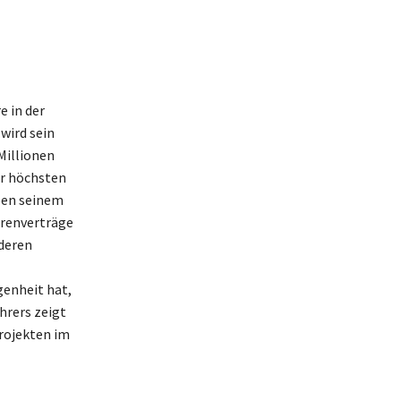
e in der
wird sein
Millionen
er höchsten
eben seinem
orenverträge
deren
enheit hat,
hrers zeigt
rojekten im