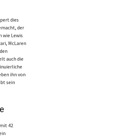
pert dies
gemacht, der
n wie Lewis
ari, McLaren
 den
lt auch die
inuierliche
eben ihn von
bt sein
ie
 mit 42
ein