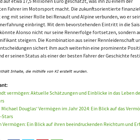
 auf etwa 17,5 Millionen Euro geschätzt, was ihn zu einem der
n Fahrer im Motorsport macht. Die zukunftsorientierte finanziel
t eng mit seiner Rolle bei Renault und Alpine verbunden, wo er se
nerfahrung einbringt. Mit dem bevorstehenden Eintritt in die Sais
könnte Alonso nicht nur seine Rennerfolge fortsetzen, sondern a
ifikant steigern. Die Kombination aus seiner Rennleidenschaft u
Entscheidungen sichert ihm auch weiterhin eine prominente Posit
d er seinen Status als einer der besten Fahrer der Geschichte festi
ant:
ndt vermögen: Aktuelle Schätzungen und Einblicke in das Leben d
rs
t Michael Douglas‘ Vermögen im Jahr 2024: Ein Blick auf das Verm
-Stars
n Vermögen: Ein Blick auf ihren beeindruckenden Reichtum und Er