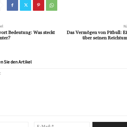
el
Nä
ort Bedeutung: Was steckt
Das Vermögen von Pitbull: E
nter?
über seinen Reichtum
 Sie den Artikel
Name:*
E-