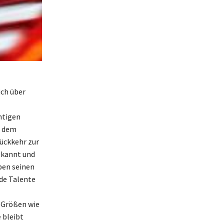
ich über
htigen
d dem
Rückkehr zur
bekannt und
ben seinen
nde Talente
n Größen wie
 bleibt