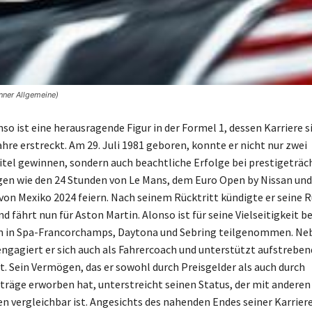
nner Allgemeine)
so ist eine herausragende Figur in der Formel 1, dessen Karriere s
hre erstreckt. Am 29. Juli 1981 geboren, konnte er nicht nur zwei
tel gewinnen, sondern auch beachtliche Erfolge bei prestigeträc
en wie den 24 Stunden von Le Mans, dem Euro Open by Nissan un
von Mexiko 2024 feiern. Nach seinem Rücktritt kündigte er seine 
d fährt nun für Aston Martin. Alonso ist für seine Vielseitigkeit 
n in Spa-Francorchamps, Daytona und Sebring teilgenommen. Ne
ngagiert er sich auch als Fahrercoach und unterstützt aufstrebe
. Sein Vermögen, das er sowohl durch Preisgelder als auch durch
räge erworben hat, unterstreicht seinen Status, der mit andere
n vergleichbar ist. Angesichts des nahenden Endes seiner Karriere