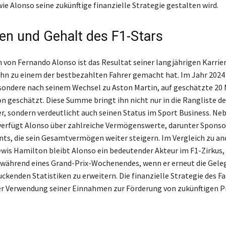
ie Alonso seine zukünftige finanzielle Strategie gestalten wird.
n und Gehalt des F1-Stars
von Fernando Alonso ist das Resultat seiner langjährigen Karrier
 ihn zu einem der bestbezahlten Fahrer gemacht hat. Im Jahr 2024 
sondere nach seinem Wechsel zu Aston Martin, auf geschätzte 20 
on geschätzt. Diese Summe bringt ihn nicht nur in die Rangliste d
r, sondern verdeutlicht auch seinen Status im Sport Business. N
verfügt Alonso über zahlreiche Vermögenswerte, darunter Spons
ts, die sein Gesamtvermögen weiter steigern. Im Vergleich zu an
wis Hamilton bleibt Alonso ein bedeutender Akteur im F1-Zirkus,
während eines Grand-Prix-Wochenendes, wenn er erneut die Geleg
ckenden Statistiken zu erweitern. Die finanzielle Strategie des Fa
der Verwendung seiner Einnahmen zur Förderung von zukünftigen P