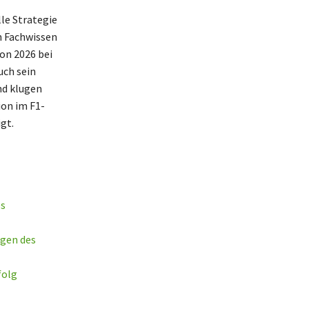
le Strategie
in Fachwissen
on 2026 bei
uch sein
nd klugen
ion im F1-
gt.
es
ögen des
folg