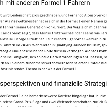
ch mit anderen Formel 1 Fahrern
 wird Leidenschaft großgeschrieben, und Fernando Alonso verkör
rer. Als Vizeweltmeister hat er sich in der Formel 1 einen Namen 
n Fahrern seiner Generation konkurriert. Der Vergleich mit Fahrer
Carlos Sainz zeigt, dass Alonso trotz wechselnder Teams wie Ferr
anzielle Erfolge erzielt hat. Laut PlanetF1 gehört er weiterhin zu
Fahrern im Zirkus. Während er in Qualifying-Runden brilliert, spie
trategie eine entscheidende Rolle für sein Vermögen. Alonsos kont
d seine Fähigkeit, sich an neue Herausforderungen anzupassen, h
rn ab. In einem zunehmend wettbewerbsorientierten Umfeld blei
faszinierendes Thema in der Welt der Formel 1.
sperspektiven und finanzielle Strateg
n der Formel 1 eine bemerkenswerte Karriere hingelegt hat, blickt
hlreiche Grand-Prix-Siege und zwei Weltmeisterschaften zurück. S