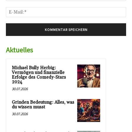
E-
Mai
Aktuelles
Michael Bully Herbig:
Vermögen und finanzielle
Erfolge des Comedy-Stars
2024
30.07.2026
Grinden Bedeutung: Alles, was
du wissen musst
30.07.2026