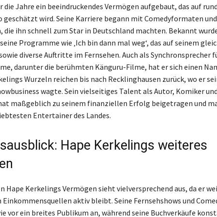
r die Jahre ein beeindruckendes Vermögen aufgebaut, das auf rund
o geschätzt wird. Seine Karriere begann mit Comedyformaten und
 die ihn schnell zum Star in Deutschland machten. Bekannt wurd
seine Programme wie ‚Ich bin dann mal weg‘, das auf seinem gle
 sowie diverse Auftritte im Fernsehen. Auch als Synchronsprecher f
me, darunter die berühmten Känguru-Filme, hat er sich einen N
elings Wurzeln reichen bis nach Recklinghausen zurück, wo er sei
howbusiness wagte. Sein vielseitiges Talent als Autor, Komiker un
hat maßgeblich zu seinem finanziellen Erfolg beigetragen und ma
iebtesten Entertainer des Landes.
sausblick: Hape Kerkelings weiteres
en
on Hape Kerkelings Vermögen sieht vielversprechend aus, da er wei
 Einkommensquellen aktiv bleibt. Seine Fernsehshows und Comed
ie vor ein breites Publikum an, während seine Buchverkäufe kons