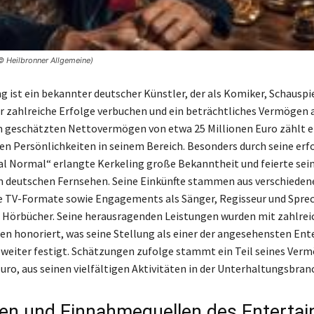
 © Heilbronner Allgemeine)
g ist ein bekannter deutscher Künstler, der als Komiker, Schauspie
 zahlreiche Erfolge verbuchen und ein beträchtliches Vermögen 
m geschätzten Nettovermögen von etwa 25 Millionen Euro zählt e
en Persönlichkeiten in seinem Bereich. Besonders durch seine erf
l Normal“ erlangte Kerkeling große Bekanntheit und feierte sei
 deutschen Fernsehen. Seine Einkünfte stammen aus verschieden
e TV-Formate sowie Engagements als Sänger, Regisseur und Sprec
 Hörbücher. Seine herausragenden Leistungen wurden mit zahlrei
n honoriert, was seine Stellung als einer der angesehensten Ent
weiter festigt. Schätzungen zufolge stammt ein Teil seines Ver
Euro, aus seinen vielfältigen Aktivitäten in der Unterhaltungsbran
n und Einnahmequellen des Entertai