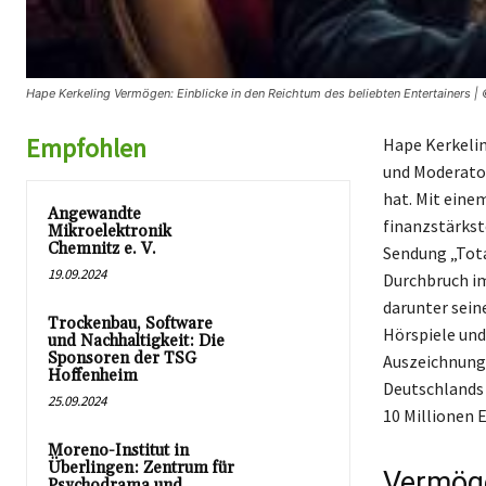
Hape Kerkeling Vermögen: Einblicke in den Reichtum des beliebten Entertainers |
Empfohlen
Hape Kerkelin
und Moderator
hat. Mit eine
Angewandte
finanzstärkst
Mikroelektronik
Chemnitz e. V.
Sendung „Tota
19.09.2024
Durchbruch im
darunter sein
Trockenbau, Software
Hörspiele und
und Nachhaltigkeit: Die
Sponsoren der TSG
Auszeichnunge
Hoffenheim
Deutschlands 
25.09.2024
10 Millionen 
Moreno-Institut in
Überlingen: Zentrum für
Vermöge
Psychodrama und