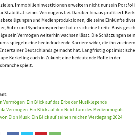
ielen. Immobilieninvestitionen erweitern nicht nur sein Portfol
ur Stabilität seines Vermögens bei. Darüber hinaus profitiert Kerk
eteiligungen und Medienproduktionen, die seine Einkünfte divers
er, Autor und Synchronsprecher hat er sich eine breite Basis gesch
lge sein Vermögen weiterhin wachsen lässt. Die Schätzungen sei
ms spiegeln eine beeindruckende Karriere wider, die ihn zu einem
Entertainer Deutschlands gemacht hat. Langfristig optimistisch
Hape Kerkeling auch in Zukunft eine bedeutende Rolle in der
branche spielt.
ant:
n Vermögen: Ein Blick auf das Erbe der Musiklegende
da Vermögen: Ein Blick auf den Reichtum des Medienmoguls
on Elon Musk: Ein Blick auf seinen reichen Werdegang 2024