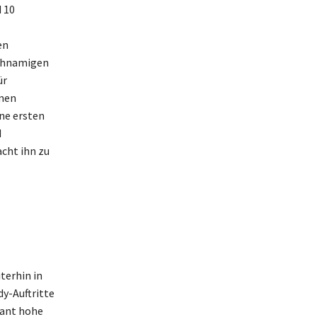
 10
en
ichnamigen
ür
amen
ne ersten
d
cht ihn zu
terhin in
y-Auftritte
tant hohe