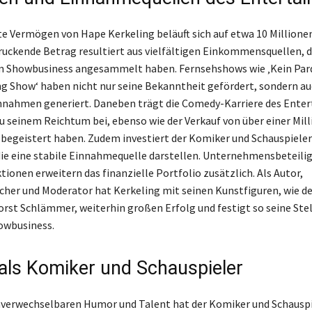
e Vermögen von Hape Kerkeling beläuft sich auf etwa 10 Millionen
ruckende Betrag resultiert aus vielfältigen Einkommensquellen, di
m Showbusiness angesammelt haben. Fernsehshows wie ‚Kein Pard
g Show‘ haben nicht nur seine Bekanntheit gefördert, sondern a
nnahmen generiert. Daneben trägt die Comedy-Karriere des Enter
 seinem Reichtum bei, ebenso wie der Verkauf von über einer Mill
s begeistert haben. Zudem investiert der Komiker und Schauspieler
ie eine stabile Einnahmequelle darstellen. Unternehmensbeteili
ionen erweitern das finanzielle Portfolio zusätzlich. Als Autor,
her und Moderator hat Kerkeling mit seinen Kunstfiguren, wie 
st Schlämmer, weiterhin großen Erfolg und festigt so seine Ste
owbusiness.
 als Komiker und Schauspieler
nverwechselbaren Humor und Talent hat der Komiker und Schausp