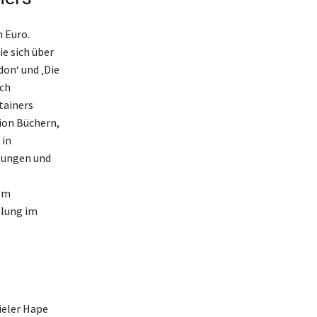
 Euro.
e sich über
on‘ und ‚Die
uch
tainers
ion Büchern,
 in
gungen und
dem
llung im
ieler Hape