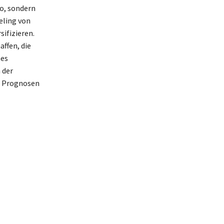
io, sondern
eling von
ifizieren.
affen, die
nes
 der
e Prognosen