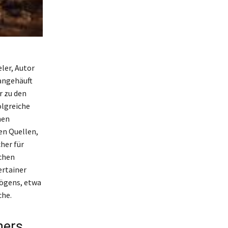
ler, Autor
angehäuft
r zu den
olgreiche
nen
en Quellen,
her für
chen
ertainer
mögens, etwa
che.
ners