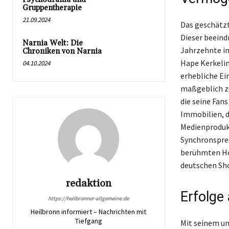
Gruppentherapie
21.09.2024
Das geschätzt
Dieser beeind
Narnia Welt: Die
Jahrzehnte i
Chroniken von Narnia
Hape Kerkelin
04.10.2024
erhebliche Ei
maßgeblich zu
die seine Fan
Immobilien, d
Medienprodukt
Synchronsprec
berühmten Hor
deutschen Sh
redaktion
Erfolge
https://heilbronner-allgemeine.de
Heilbronn informiert – Nachrichten mit
Tiefgang
Mit seinem u