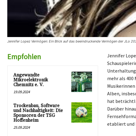
Jennifer Lopez Vermögen: Ein Blick auf das beeindruckende Vermögen der JLo 20
Empfohlen
Jennifer Lopez
Schauspieleri
Unterhaltung
Angewandte
mehr als 400 
Mikroelektronik
Chemnitz e. V.
Musikerinnen 
19.09.2024
Alben, insbes
hat beträchtl
Trockenbau, Software
Darüber hinau
und Nachhaltigkeit: Die
Sponsoren der TSG
Fernsehformat
Hoffenheim
etabliert und
25.09.2024