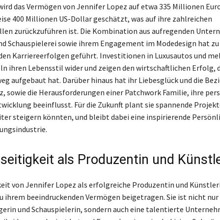
wird das Vermögen von Jennifer Lopez auf etwa 335 Millionen Eur
se 400 Millionen US-Dollar geschätzt, was auf ihre zahlreichen
len zurückzuführen ist. Die Kombination aus aufregenden Unte
und Schauspielerei sowie ihrem Engagement im Modedesign hat zu
en Karriereerfolgen geführt. Investitionen in Luxusautos und me
n ihren Lebensstil wider und zeigen den wirtschaftlichen Erfolg, d
weg aufgebaut hat. Darüber hinaus hat ihr Liebesglück und die Bez
z, sowie die Herausforderungen einer Patchwork Familie, ihre per
wicklung beeinflusst. Für die Zukunft plant sie spannende Projekte
er steigern könnten, und bleibt dabei eine inspirierende Persönli
ungsindustrie.
lseitigkeit als Produzentin und Künstl
gkeit von Jennifer Lopez als erfolgreiche Produzentin und Künstler
 ihrem beeindruckenden Vermögen beigetragen. Sie ist nicht nur
gerin und Schauspielerin, sondern auch eine talentierte Unternehm