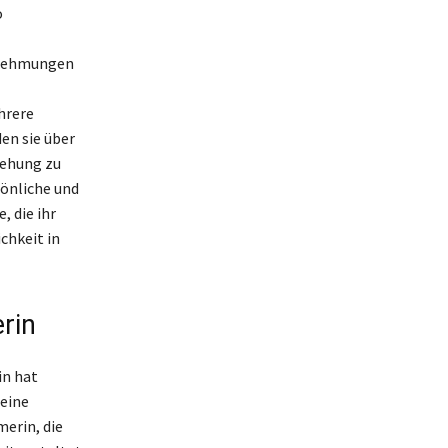
o
rnehmungen
hrere
en sie über
iehung zu
sönliche und
, die ihr
chkeit in
erin
in hat
 eine
erin, die