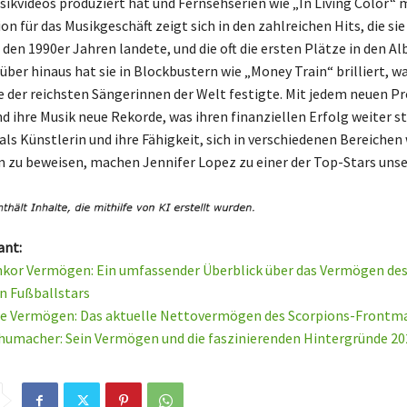
sikvideos produziert hat und Fernsehserien wie „In Living Color“ 
ion für das Musikgeschäft zeigt sich in den zahlreichen Hits, die sie
 den 1990er Jahren landete, und die oft die ersten Plätze in den A
über hinaus hat sie in Blockbustern wie „Money Train“ brilliert, w
ne der reichsten Sängerinnen der Welt festigte. Mit jedem neuen Pr
d ihre Musik neue Rekorde, was ihren finanziellen Erfolg weiter st
 als Künstlerin und ihre Fähigkeit, sich in verschiedenen Bereichen
m zu beweisen, machen Jennifer Lopez zu einer der Top-Stars unser
ant:
kor Vermögen: Ein umfassender Überblick über das Vermögen de
n Fußballstars
ne Vermögen: Das aktuelle Nettovermögen des Scorpions-Frontm
humacher: Sein Vermögen und die faszinierenden Hintergründe 20