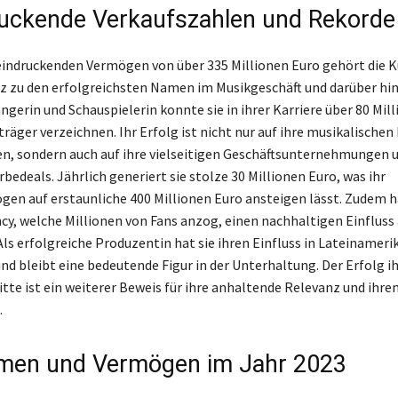
uckende Verkaufszahlen und Rekorde
indruckenden Vermögen von über 335 Millionen Euro gehört die K
z zu den erfolgreichsten Namen im Musikgeschäft und darüber hin
ngerin und Schauspielerin konnte sie in ihrer Karriere über 80 Mil
räger verzeichnen. Ihr Erfolg ist nicht nur auf ihre musikalischen
n, sondern auch auf ihre vielseitigen Geschäftsunternehmungen 
bedeals. Jährlich generiert sie stolze 30 Millionen Euro, was ihr
n auf erstaunliche 400 Millionen Euro ansteigen lässt. Zudem ha
cy, welche Millionen von Fans anzog, einen nachhaltigen Einfluss 
s erfolgreiche Produzentin hat sie ihren Einfluss in Lateinameri
nd bleibt eine bedeutende Figur in der Unterhaltung. Der Erfolg i
itte ist ein weiterer Beweis für ihre anhaltende Relevanz und ihren
.
men und Vermögen im Jahr 2023