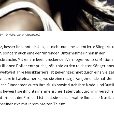
24 | © Heilbronner Allgemeine)
, besser bekannt als JLo, ist nicht nur eine talentierte Sängerin 
n, sondern auch eine der führenden Unternehmerinnen in der
sbranche. Mit einem beeindruckenden Vermögen von 335 Millione
Millionen Dollar entspricht, zählt sie zu den reichsten Sängerinne
weltweit. Ihre Musikkarriere ist gekennzeichnet durch eine Vielzah
ondere in Lateinamerika, wo sie eine riesige Fangemeinde hat. Jen
iche Einnahmen durch ihre Musik sowie durch ihre Mode- und Duftlin
s beweist sie ihr unternehmerisches Talent als Jurorin in verschi
en. Laut der Forbes-Liste hat sie sich als wahre Ikone der Musiks
 beeindruckt mit ihrem breiten Talent.