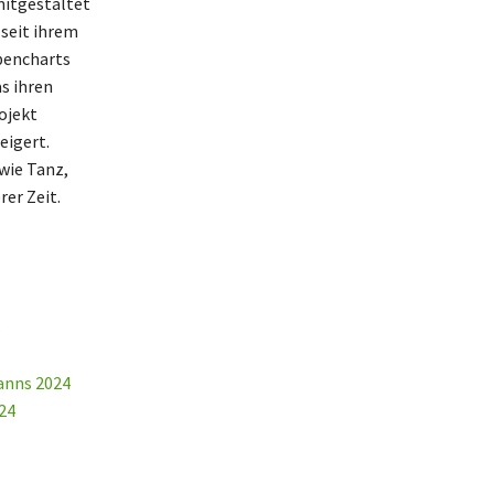
mitgestaltet
 seit ihrem
lbencharts
as ihren
ojekt
eigert.
 wie Tanz,
er Zeit.
s
anns 2024
24