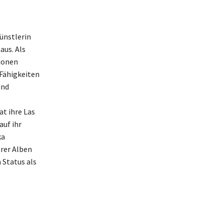
ünstlerin
aus. Als
lionen
 Fähigkeiten
und
t ihre Las
auf ihr
ka
hrer Alben
 Status als