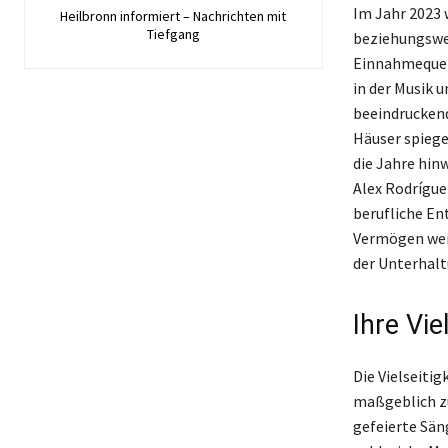
Im Jahr 2023 
Heilbronn informiert – Nachrichten mit
Tiefgang
beziehungswei
Einnahmequel
in der Musik 
beeindruckend
Häuser spiegel
die Jahre hin
Alex Rodrígue
berufliche Ent
Vermögen weit
der Unterhalt
Ihre Vie
Die Vielseiti
maßgeblich zu
gefeierte Sän