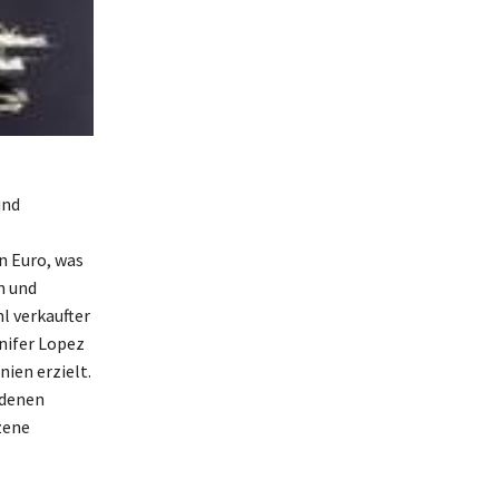
und
n Euro, was
n und
l verkaufter
nifer Lopez
ien erzielt.
edenen
zene