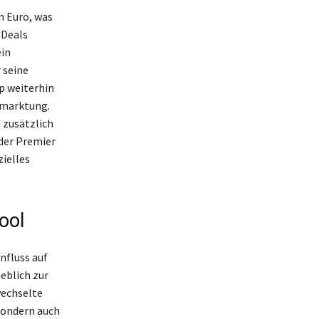
n Euro, was
-Deals
ein
 seine
pp weiterhin
ermarktung.
 zusätzlich
der Premier
ielles
ool
nfluss auf
eblich zur
wechselte
sondern auch