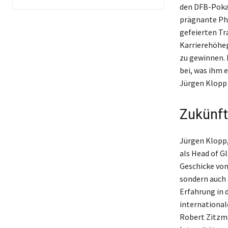
den DFB-Poka
prägnante Phi
gefeierten Tr
Karrierehöhep
zu gewinnen. 
bei, was ihm 
Jürgen Klopp 
Zukünft
Jürgen Klopp,
als Head of Gl
Geschicke von
sondern auch 
Erfahrung in 
international
Robert Zitzma