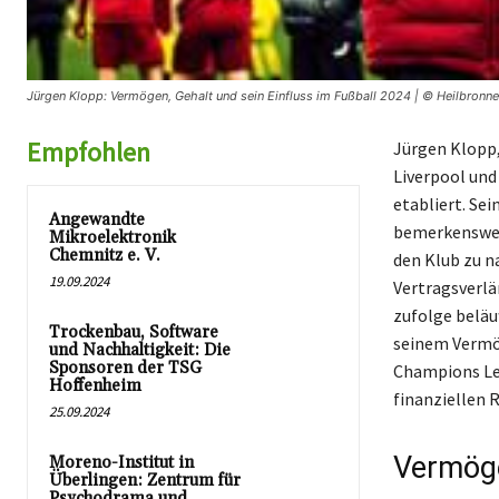
Jürgen Klopp: Vermögen, Gehalt und sein Einfluss im Fußball 2024 | © Heilbronne
Empfohlen
Jürgen Klopp,
Liverpool und
etabliert. Sei
Angewandte
bemerkenswert
Mikroelektronik
Chemnitz e. V.
den Klub zu n
19.09.2024
Vertragsverlä
zufolge beläuf
Trockenbau, Software
seinem Vermög
und Nachhaltigkeit: Die
Sponsoren der TSG
Champions Lea
Hoffenheim
finanziellen 
25.09.2024
Vermöge
Moreno-Institut in
Überlingen: Zentrum für
Psychodrama und