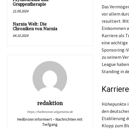
Gruppentherapie
Das Vermögen 
21.09.2024
vor allem dur
resultiert. M
Narnia Welt: Die
Einkommen wei
Chroniken von Narnia
Karriere als 
04.10.2024
eine wichtige
Sponsoring-Ve
zu seinem Ver
League haben 
Standing in d
Karrier
redaktion
Höhepunkte in
den deutschen
https://heilbronner-allgemeine.de
Etablierung d
Heilbronn informiert – Nachrichten mit
Tiefgang
Klopp zum BVB