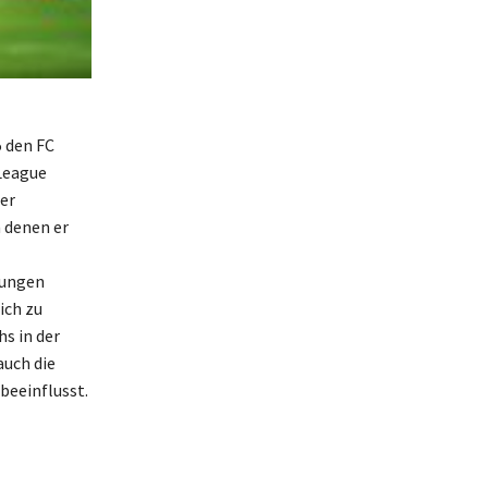
5 den FC
 League
ner
 denen er
zungen
ich zu
s in der
auch die
beeinflusst.