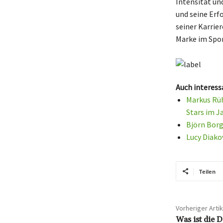
Intensität un
und seine Erf
seiner Karrier
Marke im Spor
Auch interess
Markus Rüh
Stars im J
Björn Borg
Lucy Diako
Teilen
Vorheriger Artik
Was ist die 