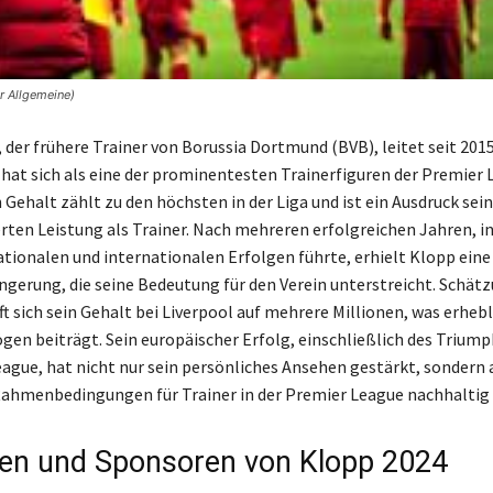
r Allgemeine)
 der frühere Trainer von Borussia Dortmund (BVB), leitet seit 201
 hat sich als eine der prominentesten Trainerfiguren der Premier
n Gehalt zählt zu den höchsten in der Liga und ist ein Ausdruck sei
en Leistung als Trainer. Nach mehreren erfolgreichen Jahren, in
ationalen und internationalen Erfolgen führte, erhielt Klopp eine
ngerung, die seine Bedeutung für den Verein unterstreicht. Schät
t sich sein Gehalt bei Liverpool auf mehrere Millionen, was erhebl
en beiträgt. Sein europäischer Erfolg, einschließlich des Triumph
gue, hat nicht nur sein persönliches Ansehen gestärkt, sondern 
Rahmenbedingungen für Trainer in der Premier League nachhaltig 
n und Sponsoren von Klopp 2024