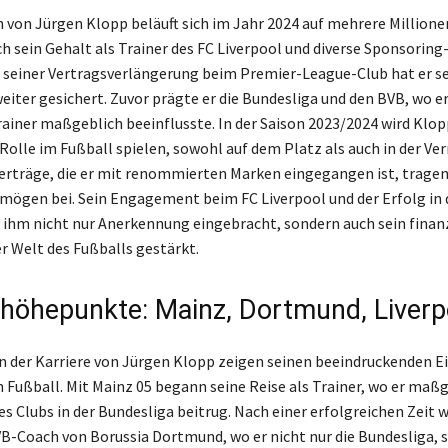
von Jürgen Klopp beläuft sich im Jahr 2024 auf mehrere Millione
ch sein Gehalt als Trainer des FC Liverpool und diverse Sponsoring
it seiner Vertragsverlängerung beim Premier-League-Club hat er s
ter gesichert. Zuvor prägte er die Bundesliga und den BVB, wo er
Trainer maßgeblich beeinflusste. In der Saison 2023/2024 wird Klo
 Rolle im Fußball spielen, sowohl auf dem Platz als auch in der V
rträge, die er mit renommierten Marken eingegangen ist, tragen
mögen bei. Sein Engagement beim FC Liverpool und der Erfolg in 
ihm nicht nur Anerkennung eingebracht, sondern auch sein finanz
er Welt des Fußballs gestärkt.
ehöhepunkte: Mainz, Dortmund, Liverp
 der Karriere von Jürgen Klopp zeigen seinen beeindruckenden Ei
 Fußball. Mit Mainz 05 begann seine Reise als Trainer, wo er maßg
es Clubs in der Bundesliga beitrug. Nach einer erfolgreichen Zeit 
-Coach von Borussia Dortmund, wo er nicht nur die Bundesliga, 