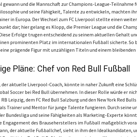
l gewann und die Mannschaft zur Champions-League-Teilnahme fü
losophie und seine Fähigkeit, Talente zu entwickeln, machten ih
ainer in Europa. Der Wechsel zum FC Liverpool stellte einen weite
unkt dar; hier gelang es Klopp, die Premier League und die Cham
Diese Erfolge trugen entscheidend zu seinem aktuellen Gehalt u
einen prominenten Platz im internationalen Fußball sicherte. So b
eine prägende Figur mit unzähligen Titeln und einem bleibenden 
ige Pläne: Chef von Red Bull Fußball
 der aktuelle Liverpool-Coach, könnte in naher Zukunft eine Schlü
obal Soccer bei Red Bull übernehmen. In dieser Rolle würde er nich
 RB Leipzig, dem FC Red Bull Salzburg und den New York Red Bulls 
als Trainer und Mentor für junge Talente fungieren. Durch seine 
der Bundesliga und seine Fähigkeiten als Marketing-Experte könn
e Engagement des Brauseherstellers im Fußball maßgeblich vora
nn, der aktuelle Fußballchef, sieht in ihm den Idealkandidaten, u