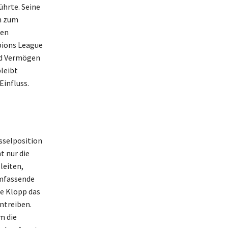
hrte. Seine
n zum
ren
pions League
nd Vermögen
leibt
Einfluss.
sselposition
t nur die
leiten,
umfassende
te Klopp das
ntreiben.
m die