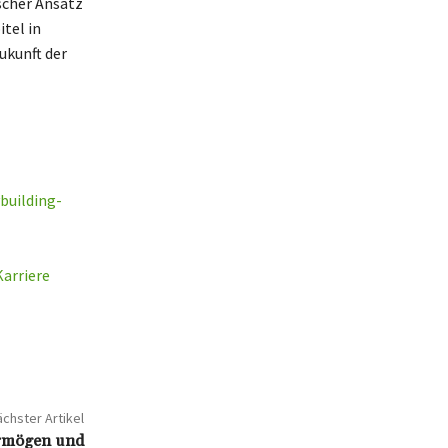
ischer Ansatz
tel in
ukunft der
building-
Karriere
chster Artikel
ermögen und