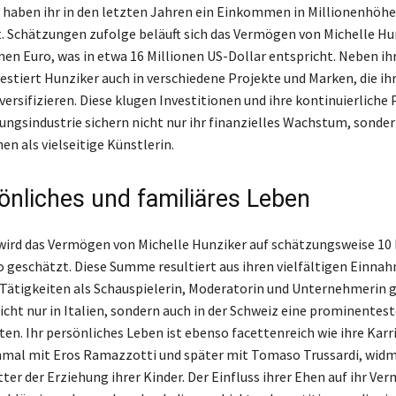
‘, haben ihr in den letzten Jahren ein Einkommen in Millionenhöhe
t. Schätzungen zufolge beläuft sich das Vermögen von Michelle Hu
nen Euro, was in etwa 16 Millionen US-Dollar entspricht. Neben ih
estiert Hunziker auch in verschiedene Projekte und Marken, die ih
ersifizieren. Diese klugen Investitionen und ihre kontinuierliche 
ungsindustrie sichern nicht nur ihr finanzielles Wachstum, sonde
en als vielseitige Künstlerin.
sönliches und familiäres Leben
wird das Vermögen von Michelle Hunziker auf schätzungsweise 10 
o geschätzt. Diese Summe resultiert aus ihren vielfältigen Einna
 Tätigkeiten als Schauspielerin, Moderatorin und Unternehmerin 
nicht nur in Italien, sondern auch in der Schweiz eine prominentes
ten. Ihr persönliches Leben ist ebenso facettenreich wie ihre Karr
nmal mit Eros Ramazzotti und später mit Tomaso Trussardi, widme
er der Erziehung ihrer Kinder. Der Einfluss ihrer Ehen auf ihr Ve