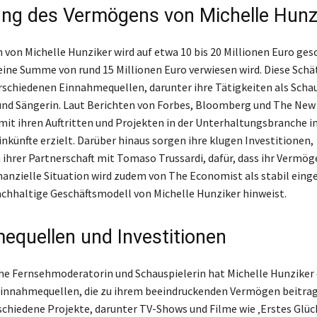
ng des Vermögens von Michelle Hunz
von Michelle Hunziker wird auf etwa 10 bis 20 Millionen Euro ges
 eine Summe von rund 15 Millionen Euro verwiesen wird. Diese Sch
erschiedenen Einnahmequellen, darunter ihre Tätigkeiten als Schau
nd Sängerin. Laut Berichten von Forbes, Bloomberg und The New
mit ihren Auftritten und Projekten in der Unterhaltungsbranche i
nkünfte erzielt. Darüber hinaus sorgen ihre klugen Investitionen,
h ihrer Partnerschaft mit Tomaso Trussardi, dafür, dass ihr Vermö
inanzielle Situation wird zudem von The Economist als stabil eing
achhaltige Geschäftsmodell von Michelle Hunziker hinweist.
equellen und Investitionen
che Fernsehmoderatorin und Schauspielerin hat Michelle Hunziker 
Einnahmequellen, die zu ihrem beeindruckenden Vermögen beitrag
schiedene Projekte, darunter TV-Shows und Filme wie ‚Erstes Glüc