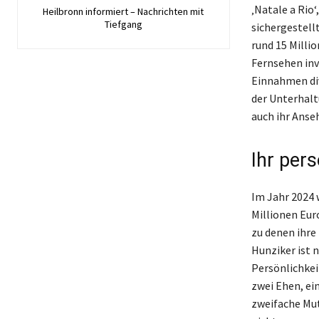
‚Natale a Rio
Heilbronn informiert – Nachrichten mit
Tiefgang
sichergestell
rund 15 Millio
Fernsehen inv
Einnahmen div
der Unterhalt
auch ihr Anseh
Ihr per
Im Jahr 2024 
Millionen Eur
zu denen ihre
Hunziker ist 
Persönlichkei
zwei Ehen, ei
zweifache Mutt