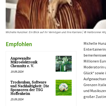
Michelle Hunziker: Ein Blick auf ihr Vermögen und ihre Karriere | © Heilbronner Al
Empfohlen
Michelle Hunzi
Entertainerin
bemerkenswer
Angewandte
Millionen Eur
Mikroelektronik
Chemnitz e. V.
Moderatorin u
19.09.2024
Glück“ sowie 
Aufgewachsen 
Trockenbau, Software
Grenzen Italie
und Nachhaltigkeit: Die
Sponsoren der TSG
und Musikszene
Hoffenheim
großer Zustim
25.09.2024