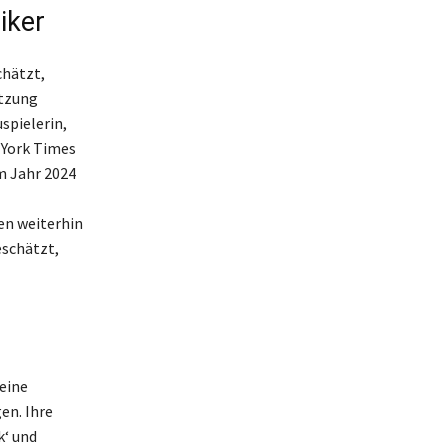
iker
chätzt,
ätzung
spielerin,
 York Times
m Jahr 2024
gen weiterhin
eschätzt,
eine
en. Ihre
k‘ und