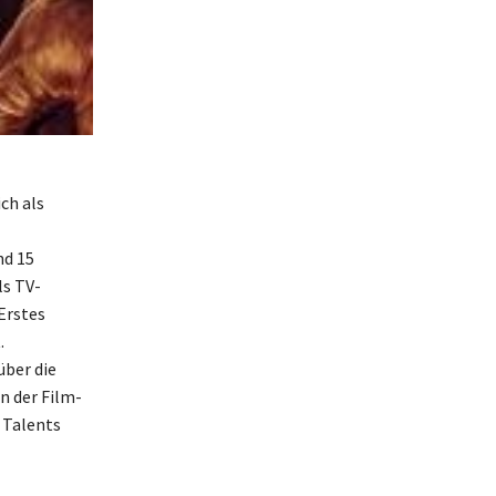
ch als
nd 15
ls TV-
Erstes
.
über die
n der Film-
s Talents