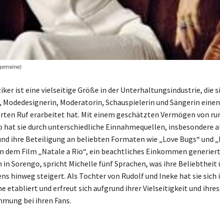
lgemeine)
ker ist eine vielseitige Größe in der Unterhaltungsindustrie, die si
, Modedesignerin, Moderatorin, Schauspielerin und Sängerin einen
ten Ruf erarbeitet hat. Mit einem geschätzten Vermögen von ru
o hat sie durch unterschiedliche Einnahmequellen, insbesondere a
nd ihre Beteiligung an beliebten Formaten wie „Love Bugs“ und „
in dem Film „Natale a Rio“, ein beachtliches Einkommen generiert
in Sorengo, spricht Michelle fünf Sprachen, was ihre Beliebtheit 
ns hinweg steigert. Als Tochter von Rudolf und Ineke hat sie sich i
 etabliert und erfreut sich aufgrund ihrer Vielseitigkeit und ihre
mung bei ihren Fans.