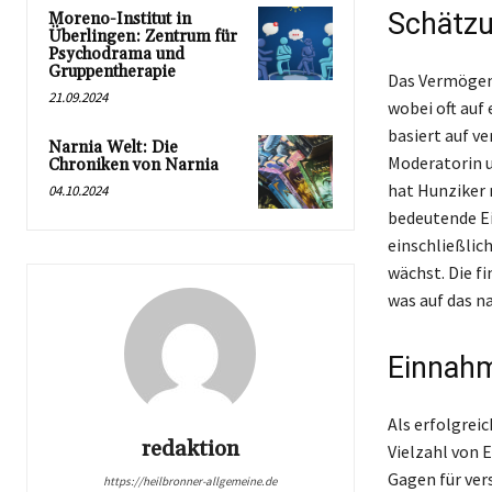
Schätzu
Moreno-Institut in
Überlingen: Zentrum für
Psychodrama und
Gruppentherapie
Das Vermögen 
21.09.2024
wobei oft auf
basiert auf v
Narnia Welt: Die
Moderatorin u
Chroniken von Narnia
hat Hunziker 
04.10.2024
bedeutende Ei
einschließlic
wächst. Die f
was auf das n
Einnahm
Als erfolgrei
redaktion
Vielzahl von 
Gagen für ver
https://heilbronner-allgemeine.de