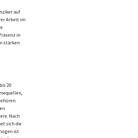
nziker auf
rer Arbeit im
re
Präsenz in
rn stärken
bis 20
hmequellen,
gehören.
ten
iere. Nach
t sich die
rmögen ist