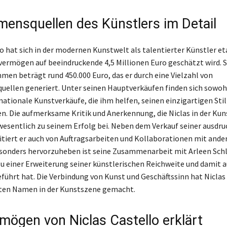
ensquellen des Künstlers im Detail
o hat sich in der modernen Kunstwelt als talentierter Künstler et
ermögen auf beeindruckende 4,5 Millionen Euro geschätzt wird. S
en beträgt rund 450.000 Euro, das er durch eine Vielzahl von
llen generiert. Unter seinen Hauptverkäufen finden sich sowoh
nationale Kunstverkäufe, die ihm helfen, seinen einzigartigen Stil
n. Die aufmerksame Kritik und Anerkennung, die Niclas in der Ku
 wesentlich zu seinem Erfolg bei. Neben dem Verkauf seiner ausdr
tiert er auch von Auftragsarbeiten und Kollaborationen mit ande
sonders hervorzuheben ist seine Zusammenarbeit mit Arleen Sch
 zu einer Erweiterung seiner künstlerischen Reichweite und damit 
ührt hat. Die Verbindung von Kunst und Geschäftssinn hat Niclas 
ten Namen in der Kunstszene gemacht.
mögen von Niclas Castello erklärt