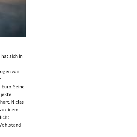
hat sich in
mögen von
r
 Euro. Seine
bjekte
ert. Niclas
 zu einem
licht
 Wohlstand