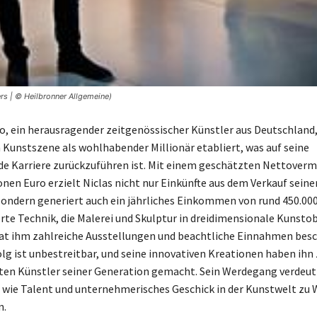
rs | © Heilbronner Allgemeine)
lo, ein herausragender zeitgenössischer Künstler aus Deutschland, 
Kunstszene als wohlhabender Millionär etabliert, was auf seine
e Karriere zurückzuführen ist. Mit einem geschätzten Nettover
onen Euro erzielt Niclas nicht nur Einkünfte aus dem Verkauf seine
ondern generiert auch ein jährliches Einkommen von rund 450.000
e Technik, die Malerei und Skulptur in dreidimensionale Kunsto
at ihm zahlreiche Ausstellungen und beachtliche Einnahmen besch
olg ist unbestreitbar, und seine innovativen Kreationen haben ihn
ten Künstler seiner Generation gemacht. Sein Werdegang verdeut
, wie Talent und unternehmerisches Geschick in der Kunstwelt zu
n.