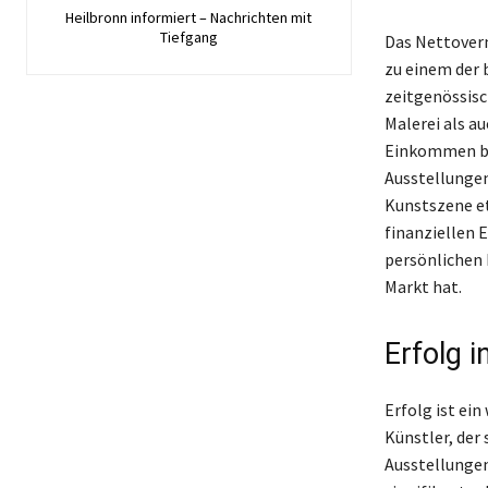
Heilbronn informiert – Nachrichten mit
Tiefgang
Das Nettoverm
zu einem der 
zeitgenössisc
Malerei als a
Einkommen bel
Ausstellungen
Kunstszene et
finanziellen E
persönlichen 
Markt hat.
Erfolg 
Erfolg ist ein
Künstler, der
Ausstellungen