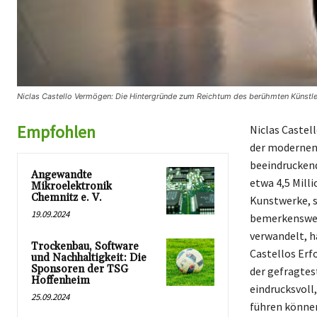
Niclas Castello Vermögen: Die Hintergründe zum Reichtum des berühmten Künstle
Empfohlen
Niclas Castel
der modernen 
beeindruckend
Angewandte
etwa 4,5 Milli
Mikroelektronik
Chemnitz e. V.
Kunstwerke, s
19.09.2024
bemerkenswert
verwandelt, h
Trockenbau, Software
Castellos Erf
und Nachhaltigkeit: Die
Sponsoren der TSG
der gefragtes
Hoffenheim
eindrucksvoll
25.09.2024
führen könne