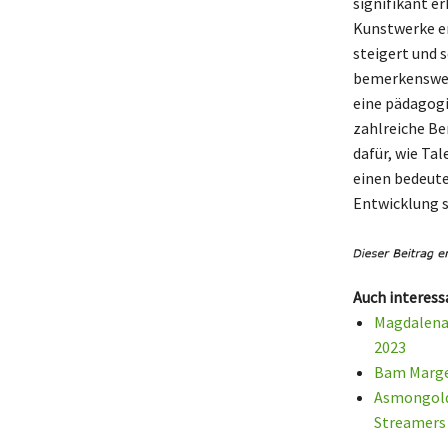
signifikant e
Kunstwerke er
steigert und 
bemerkenswer
eine pädagogi
zahlreiche Ber
dafür, wie Ta
einen bedeute
Entwicklung s
Auch interess
Magdalena 
2023
Bam Marger
Asmongold 
Streamers