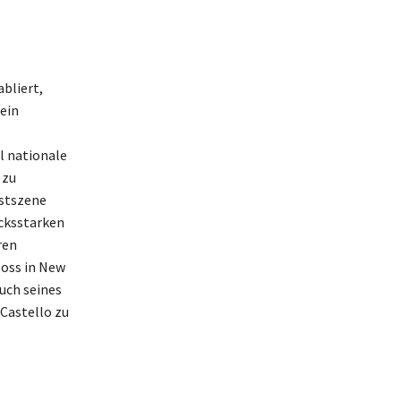
abliert,
ein
l nationale
 zu
nstszene
ucksstarken
ren
loss in New
auch seines
Castello zu