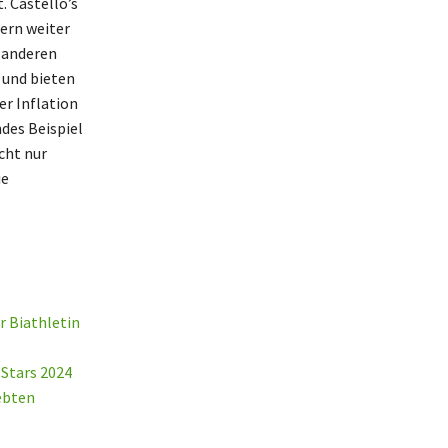
. Castello’s
ern weiter
t anderen
 und bieten
er Inflation
ndes Beispiel
cht nur
ie
 Biathletin
Stars 2024
ebten