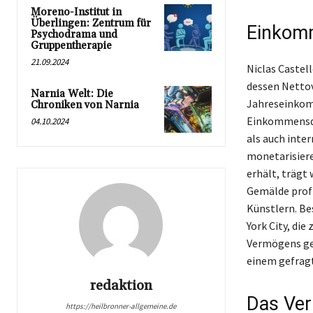
Moreno-Institut in
Überlingen: Zentrum für
Einkomm
Psychodrama und
Gruppentherapie
21.09.2024
Niclas Castell
dessen Nettov
Narnia Welt: Die
Jahreseinkomm
Chroniken von Narnia
Einkommensque
04.10.2024
als auch inter
monetarisiere
erhält, trägt
Gemälde profi
Künstlern. Be
York City, die
Vermögens gef
einem gefrag
redaktion
Das Ver
https://heilbronner-allgemeine.de