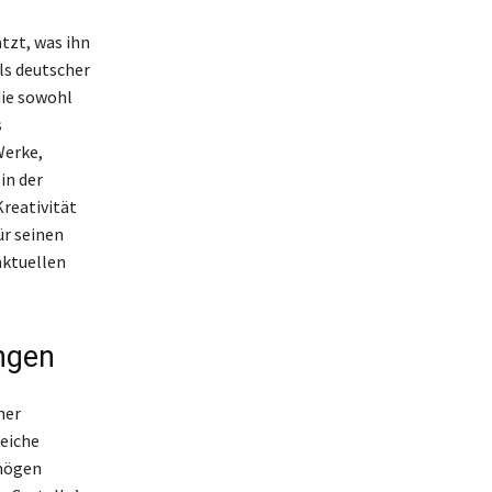
tzt, was ihn
ls deutscher
die sowohl
s
Werke,
in der
Kreativität
ür seinen
aktuellen
ngen
her
reiche
rmögen