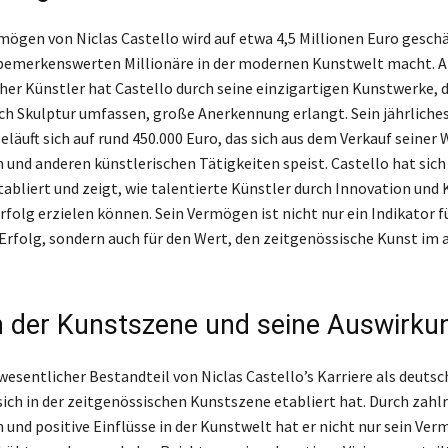
ögen von Niclas Castello wird auf etwa 4,5 Millionen Euro geschä
bemerkenswerten Millionäre in der modernen Kunstwelt macht. A
her Künstler hat Castello durch seine einzigartigen Kunstwerke, 
uch Skulptur umfassen, große Anerkennung erlangt. Sein jährliche
äuft sich auf rund 450.000 Euro, das sich aus dem Verkauf seiner 
 und anderen künstlerischen Tätigkeiten speist. Castello hat sich 
abliert und zeigt, wie talentierte Künstler durch Innovation und 
rfolg erzielen können. Sein Vermögen ist nicht nur ein Indikator f
Erfolg, sondern auch für den Wert, den zeitgenössische Kunst im 
in der Kunstszene und seine Auswirku
 wesentlicher Bestandteil von Niclas Castello’s Karriere als deutsc
 sich in der zeitgenössischen Kunstszene etabliert hat. Durch zahl
 und positive Einflüsse in der Kunstwelt hat er nicht nur sein Ve