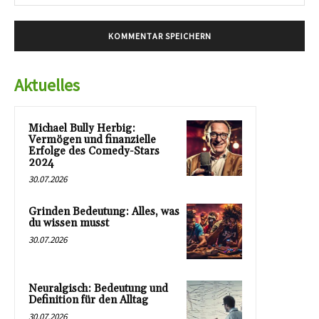
Mai
Aktuelles
Michael Bully Herbig:
Vermögen und finanzielle
Erfolge des Comedy-Stars
2024
30.07.2026
Grinden Bedeutung: Alles, was
du wissen musst
30.07.2026
Neuralgisch: Bedeutung und
Definition für den Alltag
30.07.2026