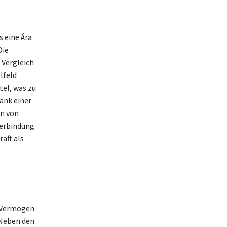
 eine Ära
Die
m Vergleich
lfeld
tel, was zu
ank einer
n von
Verbindung
aft als
n Vermögen
 Neben den