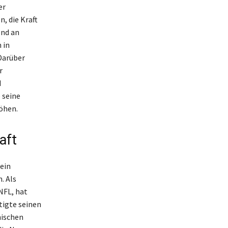
er
, die Kraft
end an
 in
 Darüber
r
d
 seine
öhen.
aft
 ein
. Als
NFL, hat
tigte seinen
nischen