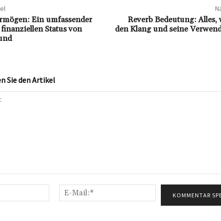
el
Nä
rmögen: Ein umfassender
Reverb Bedeutung: Alles,
 finanziellen Status von
den Klang und seine Verwen
und
 Sie den Artikel
Name:*
E-
Mail:*