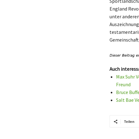
Sportlandscha
England Revol
unter anderem
Auszeichnunge
testamentaris
Gemeinschaft,
Auch interess
Max Suhr V
Freund
Bruce Buff
Salt Bae V
Teilen