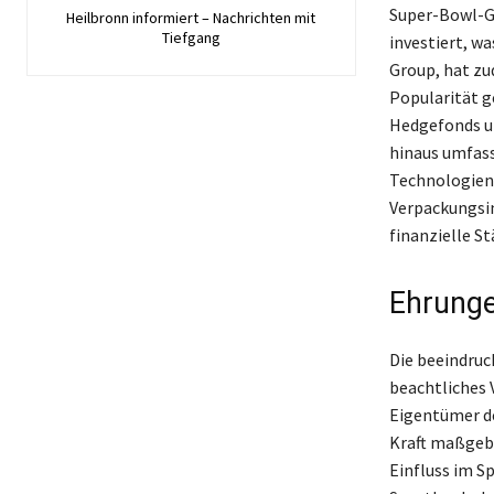
Super-Bowl-Ge
Heilbronn informiert – Nachrichten mit
Tiefgang
investiert, wa
Group, hat z
Popularität g
Hedgefonds un
hinaus umfass
Technologien 
Verpackungsin
finanzielle S
Ehrunge
Die beeindruc
beachtliches 
Eigentümer de
Kraft maßgebl
Einfluss im S