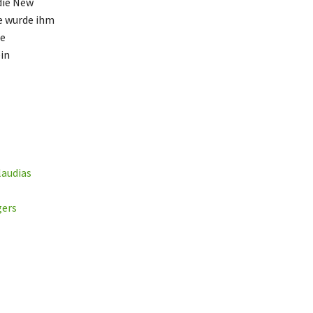
die New
te wurde ihm
se
in
laudias
gers