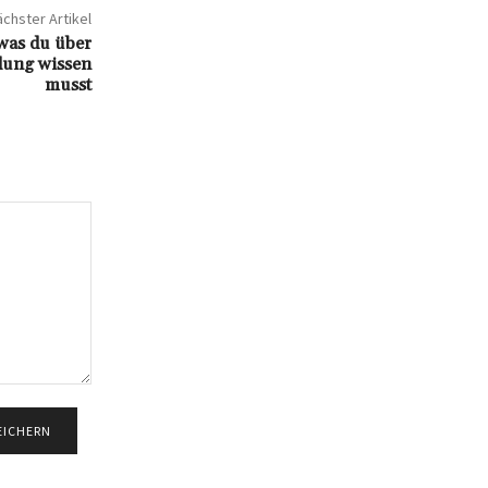
chster Artikel
 was du über
dung wissen
musst