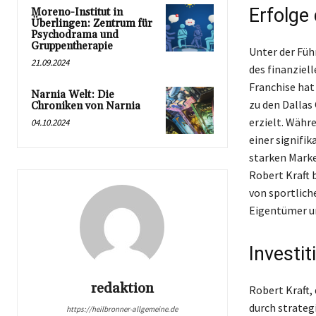
Erfolge
Moreno-Institut in
Überlingen: Zentrum für
Psychodrama und
Gruppentherapie
Unter der Füh
21.09.2024
des finanziel
Franchise hat 
Narnia Welt: Die
zu den Dallas
Chroniken von Narnia
erzielt. Währ
04.10.2024
einer signifi
starken Mark
Robert Kraft b
von sportlich
Eigentümer u
Investit
redaktion
Robert Kraft,
durch strategi
https://heilbronner-allgemeine.de