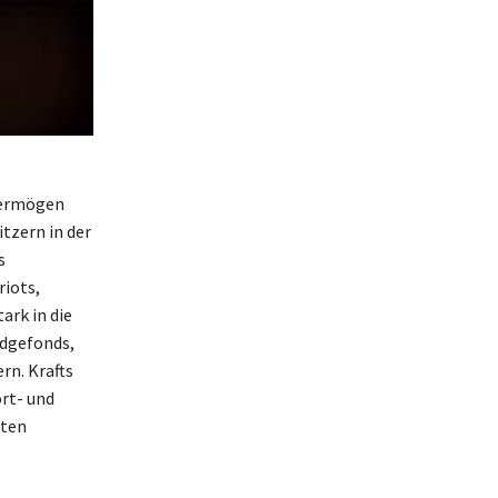
 Vermögen
tzern in der
s
riots,
ark in die
edgefonds,
rn. Krafts
ort- und
rten