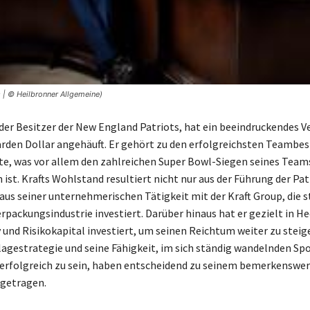
 | © Heilbronner Allgemeine)
 der Besitzer der New England Patriots, hat ein beeindruckendes
iarden Dollar angehäuft. Er gehört zu den erfolgreichsten Teambesi
e, was vor allem den zahlreichen Super Bowl-Siegen seines Team
ist. Krafts Wohlstand resultiert nicht nur aus der Führung der Pat
aus seiner unternehmerischen Tätigkeit mit der Kraft Group, die st
erpackungsindustrie investiert. Darüber hinaus hat er gezielt in H
 und Risikokapital investiert, um seinen Reichtum weiter zu steige
nlagestrategie und seine Fähigkeit, im sich ständig wandelnden Sp
erfolgreich zu sein, haben entscheidend zu seinem bemerkenswe
getragen.