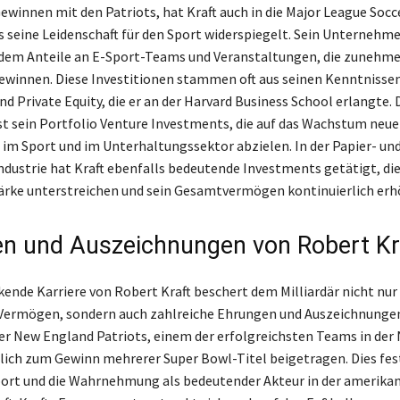
winnen mit den Patriots, hat Kraft auch in die Major League Socc
s seine Leidenschaft für den Sport widerspiegelt. Sein Unternehmen
udem Anteile an E-Sport-Teams und Veranstaltungen, die zunehm
ewinnen. Diese Investitionen stammen oft aus seinen Kenntnissen
d Private Equity, die er an der Harvard Business School erlangte.
t sein Portfolio Venture Investments, die auf das Wachstum neue
im Sport und im Unterhaltungssektor abzielen. In der Papier- un
dustrie hat Kraft ebenfalls bedeutende Investments getätigt, die
tärke unterstreichen und sein Gesamtvermögen kontinuierlich erh
n und Auszeichnungen von Robert Kr
kende Karriere von Robert Kraft beschert dem Milliardär nicht nur
Vermögen, sondern auch zahlreiche Ehrungen und Auszeichnungen
r New England Patriots, einem der erfolgreichsten Teams in der 
ich zum Gewinn mehrerer Super Bowl-Titel beigetragen. Dies fes
port und die Wahrnehmung als bedeutender Akteur in der amerika