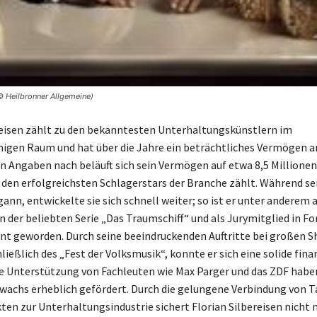
© Heilbronner Allgemeine)
reisen zählt zu den bekanntesten Unterhaltungskünstlern im
igen Raum und hat über die Jahre ein beträchtliches Vermögen a
n Angaben nach beläuft sich sein Vermögen auf etwa 8,5 Millionen
 den erfolgreichsten Schlagerstars der Branche zählt. Während se
ann, entwickelte sie sich schnell weiter; so ist er unter anderem a
in der beliebten Serie „Das Traumschiff“ und als Jurymitglied in F
t geworden. Durch seine beeindruckenden Auftritte bei großen 
ließlich des „Fest der Volksmusik“, konnte er sich eine solide fina
ie Unterstützung von Fachleuten wie Max Parger und das ZDF habe
chs erheblich gefördert. Durch die gelungene Verbindung von T
en zur Unterhaltungsindustrie sichert Florian Silbereisen nicht 