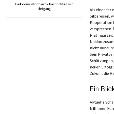
Heilbronn informiert – Nachrichten mit
Tiefgang
Als einer der
Silbereisen, 
Kooperation f
versprechen. 
Platinauszeic
Naidoo zusamm
nicht nur durc
Sein Privatve
Schätzungen, 
neuen Erfolg 
Zukunft die H
Ein Bli
Aktuelle Schä
Millionen Eur