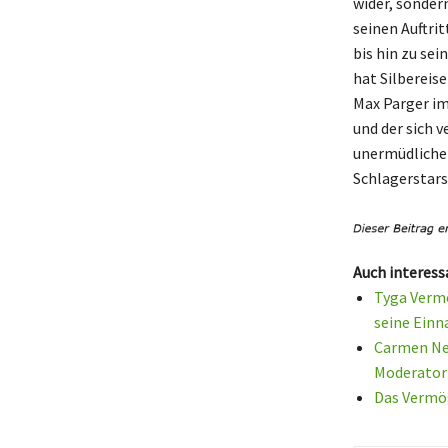
wider, sondern
seinen Auftri
bis hin zu sei
hat Silbereis
Max Parger im
und der sich 
unermüdlichen
Schlagerstars
Auch interess
Tyga Vermö
seine Ein
Carmen Neb
Moderator
Das Vermög