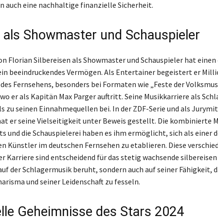
 auch eine nachhaltige finanzielle Sicherheit.
e als Showmaster und Schauspieler
von Florian Silbereisen als Showmaster und Schauspieler hat einen
sein beeindruckendes Vermögen. Als Entertainer begeistert er Mill
es Fernsehens, besonders bei Formaten wie „Feste der Volksmus
wo er als Kapitän Max Parger auftritt. Seine Musikkarriere als Sch
ls zu seinen Einnahmequellen bei. In der ZDF-Serie und als Jurymit
at er seine Vielseitigkeit unter Beweis gestellt. Die kombinierte
s und die Schauspielerei haben es ihm ermöglicht, sich als einer d
en Künstler im deutschen Fernsehen zu etablieren. Diese verschi
er Karriere sind entscheidend für das stetig wachsende silbereise
 auf der Schlagermusik beruht, sondern auch auf seiner Fähigkeit,
arisma und seiner Leidenschaft zu fesseln.
elle Geheimnisse des Stars 2024