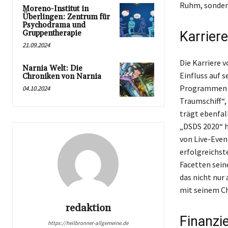
Ruhm, sondern
Moreno-Institut in
Überlingen: Zentrum für
Psychodrama und
Gruppentherapie
Karrier
21.09.2024
Die Karriere 
Narnia Welt: Die
Einfluss auf 
Chroniken von Narnia
Programmen d
04.10.2024
Traumschiff“, 
trägt ebenfal
„DSDS 2020“ h
von Live-Event
erfolgreichst
Facetten sein
das nicht nur
mit seinem Ch
redaktion
Finanzi
https://heilbronner-allgemeine.de