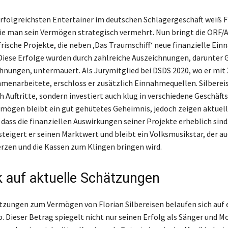
 erfolgreichsten Entertainer im deutschen Schlagergeschäft weiß F
wie man sein Vermögen strategisch vermehrt. Nun bringt die ORF/
rische Projekte, die neben ‚Das Traumschiff‘ neue finanzielle Ei
Diese Erfolge wurden durch zahlreiche Auszeichnungen, darunter 
hnungen, untermauert. Als Jurymitglied bei DSDS 2020, wo er mit 
enarbeitete, erschloss er zusätzlich Einnahmequellen. Silberei
h Auftritte, sondern investiert auch klug in verschiedene Geschäft
rmögen bleibt ein gut gehütetes Geheimnis, jedoch zeigen aktuel
dass die finanziellen Auswirkungen seiner Projekte erheblich sind
steigert er seinen Marktwert und bleibt ein Volksmusikstar, der au
erzen und die Kassen zum Klingen bringen wird.
ck auf aktuelle Schätzungen
tzungen zum Vermögen von Florian Silbereisen belaufen sich auf 
o. Dieser Betrag spiegelt nicht nur seinen Erfolg als Sänger und M