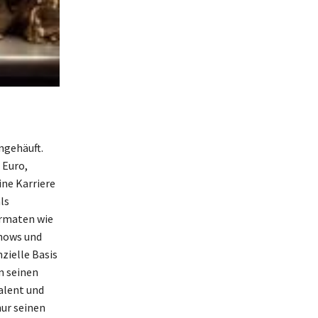
ngehäuft.
 Euro,
ine Karriere
ls
ormaten wie
Shows und
nzielle Basis
n seinen
alent und
nur seinen