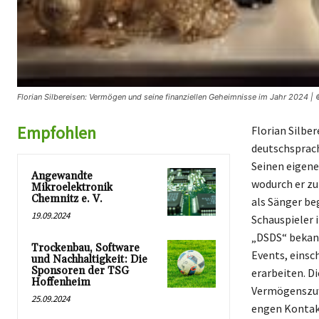
Florian Silbereisen: Vermögen und seine finanziellen Geheimnisse im Jahr 2024 | 
Empfohlen
Florian Silbe
deutschsprach
Seinen eigene
Angewandte
wodurch er zu
Mikroelektronik
Chemnitz e. V.
als Sänger beg
19.09.2024
Schauspieler 
„DSDS“ bekann
Trockenbau, Software
Events, einsch
und Nachhaltigkeit: Die
Sponsoren der TSG
erarbeiten. D
Hoffenheim
Vermögenszuwa
25.09.2024
engen Kontakt