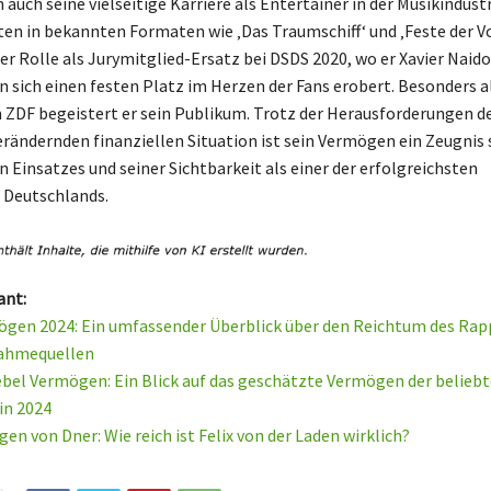
 auch seine vielseitige Karriere als Entertainer in der Musikindustr
tten in bekannten Formaten wie ‚Das Traumschiff‘ und ‚Feste der V
ner Rolle als Jurymitglied-Ersatz bei DSDS 2020, wo er Xavier Naid
en sich einen festen Platz im Herzen der Fans erobert. Besonders a
 ZDF begeistert er sein Publikum. Trotz der Herausforderungen d
verändernden finanziellen Situation ist sein Vermögen ein Zeugnis 
 Einsatzes und seiner Sichtbarkeit als einer der erfolgreichsten
 Deutschlands.
ant:
gen 2024: Ein umfassender Überblick über den Reichtum des Rap
nahmequellen
el Vermögen: Ein Blick auf das geschätzte Vermögen der belieb
in 2024
en von Dner: Wie reich ist Felix von der Laden wirklich?