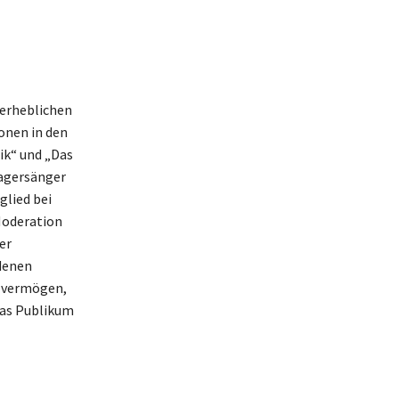
 erheblichen
ionen in den
ik“ und „Das
lagersänger
glied bei
 Moderation
er
edenen
n vermögen,
 das Publikum