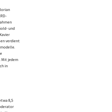
lorian
ARD-
nnahmen
Gold- und
Xavier
sen verdient
smodelle.
le
. Mit jedem
ch in
etwa 8,5
oderator