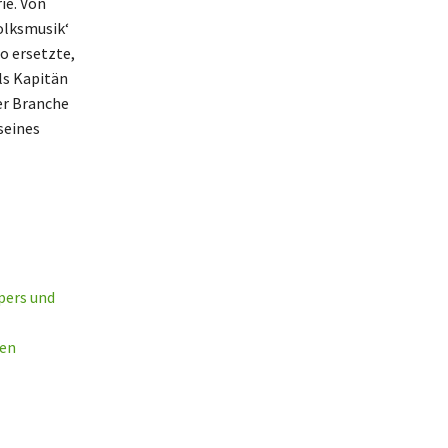
ie. Von
olksmusik‘
oo ersetzte,
ls Kapitän
er Branche
seines
pers und
ten