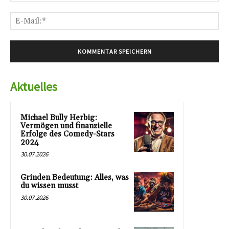
E-
Mai
Aktuelles
Michael Bully Herbig:
Vermögen und finanzielle
Erfolge des Comedy-Stars
2024
30.07.2026
Grinden Bedeutung: Alles, was
du wissen musst
30.07.2026