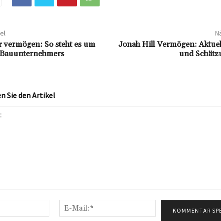
el
Nä
r vermögen: So steht es um
Jonah Hill Vermögen: Aktuel
s Bauunternehmers
und Schätz
 Sie den Artikel
Name:*
E-
Mail:*