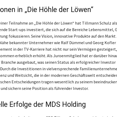
ionen in „Die Höhle der Löwen“
ner Teilnahme an „Die Höhle der Löwen“ hat Tillmann Schulz als 
ende Start-ups investiert, die sich auf die Bereiche Lebensmittel,
ung fokussieren. Seine Vision, innovative Produkte auf den Markt 
e Nähe bekannter Unternehmer wie Ralf Dümmel und Georg Kofler 
ement in der TV-Karriere hat nicht nur sein Vermögen gesteigert
kommen erheblich erhöht. Als Juroenmitglied hat er darüber hina
r Branche ausgebaut, was seinen Status als erfolgreicher Investor
Durch die Investitionen in vielversprechende Familienunternehme
nz und Weitsicht, die in der modernen Geschäftswelt entscheiden
ischen Entscheidungen tragen wesentlich zu seinem beeindrucke
und sichern seine Position als führender Investor.
elle Erfolge der MDS Holding