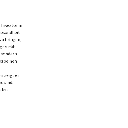
Investor in
 Gesundheit
zu bringen,
gerückt.
, sondern
us seinen
n zeigt er
d sind.
nden