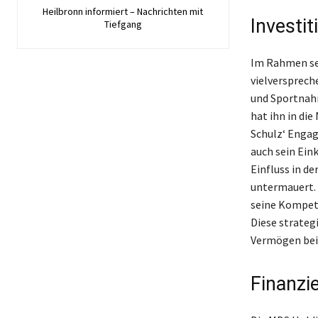
Heilbronn informiert – Nachrichten mit
Investit
Tiefgang
Im Rahmen sei
vielversprech
und Sportnahr
hat ihn in di
Schulz‘ Engag
auch sein Ein
Einfluss in de
untermauert. 
seine Kompete
Diese strateg
Vermögen bei 
Finanzi