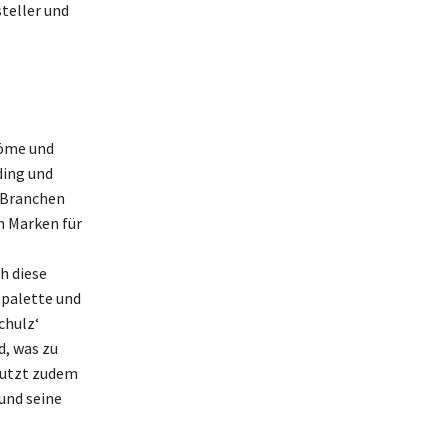
teller und
röme und
ding und
 Branchen
n Marken für
h diese
tpalette und
chulz‘
d, was zu
nutzt zudem
und seine