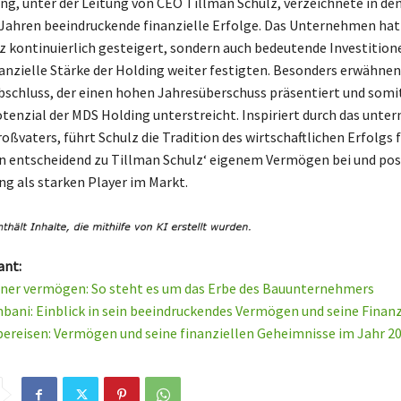
ng, unter der Leitung von CEO Tillman Schulz, verzeichnete in de
ahren beeindruckende finanzielle Erfolge. Das Unternehmen hat 
 kontinuierlich gesteigert, sondern auch bedeutende Investition
nanzielle Stärke der Holding weiter festigten. Besonders erwähnen
schluss, der einen hohen Jahresüberschuss präsentiert und somi
nzial der MDS Holding unterstreicht. Inspiriert durch das unte
oßvaters, führt Schulz die Tradition des wirtschaftlichen Erfolgs f
n entscheidend zu Tillman Schulz‘ eigenem Vermögen bei und pos
ng als starken Player im Markt.
ant:
ner vermögen: So steht es um das Erbe des Bauunternehmers
ani: Einblick in sein beeindruckendes Vermögen und seine Finan
lbereisen: Vermögen und seine finanziellen Geheimnisse im Jahr 2