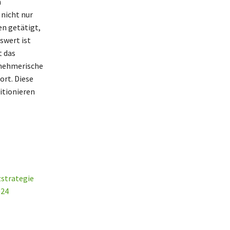
n
nicht nur
en getätigt,
swert ist
t das
rnehmerische
ort. Diese
itionieren
zstrategie
024