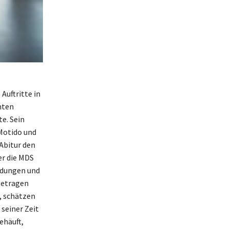
Auftritte in
nten
e. Sein
Motido und
Abitur den
er die MDS
eidungen und
getragen
, schätzen
 seiner Zeit
ehäuft,