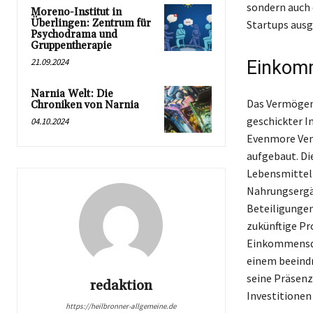
sondern auch 
Moreno-Institut in
Überlingen: Zentrum für
Startups ausg
Psychodrama und
Gruppentherapie
21.09.2024
Einkomm
Narnia Welt: Die
Das Vermögen 
Chroniken von Narnia
geschickter I
04.10.2024
Evenmore Ven
aufgebaut. Di
Lebensmittelp
Nahrungsergän
Beteiligungen
zukünftige Pro
Einkommensque
einem beeind
seine Präsenz
redaktion
Investitionen
https://heilbronner-allgemeine.de