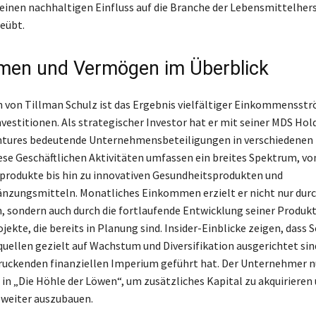
einen nachhaltigen Einfluss auf die Branche der Lebensmittelhers
eübt.
en und Vermögen im Überblick
von Tillman Schulz ist das Ergebnis vielfältiger Einkommensst
nvestitionen. Als strategischer Investor hat er mit seiner MDS Hol
tures bedeutende Unternehmensbeteiligungen in verschiedenen
ese Geschäftlichen Aktivitäten umfassen ein breites Spektrum, vo
rodukte bis hin zu innovativen Gesundheitsprodukten und
zungsmitteln. Monatliches Einkommen erzielt er nicht nur durc
, sondern auch durch die fortlaufende Entwicklung seiner Produk
jekte, die bereits in Planung sind. Insider-Einblicke zeigen, dass S
llen gezielt auf Wachstum und Diversifikation ausgerichtet sin
ruckenden finanziellen Imperium geführt hat. Der Unternehmer 
 in „Die Höhle der Löwen“, um zusätzliches Kapital zu akquirieren 
 weiter auszubauen.