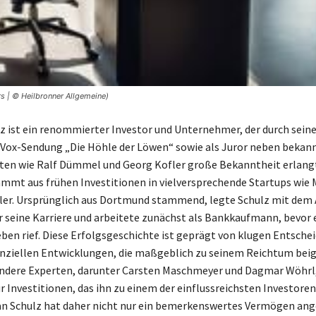
s | © Heilbronner Allgemeine)
z ist ein renommierter Investor und Unternehmer, der durch seine 
 Vox-Sendung „Die Höhle der Löwen“ sowie als Juror neben bekan
ten wie Ralf Dümmel und Georg Kofler große Bekanntheit erlangt
mt aus frühen Investitionen in vielversprechende Startups wie 
er. Ursprünglich aus Dortmund stammend, legte Schulz mit dem 
r seine Karriere und arbeitete zunächst als Bankkaufmann, bevor 
eben rief. Diese Erfolgsgeschichte ist geprägt von klugen Entsch
anziellen Entwicklungen, die maßgeblich zu seinem Reichtum bei
andere Experten, darunter Carsten Maschmeyer und Dagmar Wöhrl
r Investitionen, das ihn zu einem der einflussreichsten Investoren
n Schulz hat daher nicht nur ein bemerkenswertes Vermögen ang