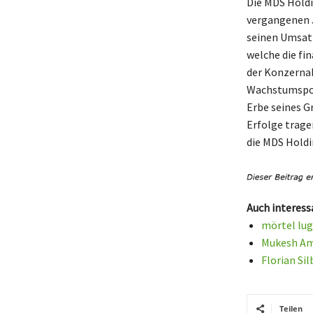
Die MDS Holdi
vergangenen J
seinen Umsatz
welche die fi
der Konzernab
Wachstumspote
Erbe seines Gr
Erfolge trage
die MDS Holdi
Auch interess
mörtel lug
Mukesh Amb
Florian Si
Teilen