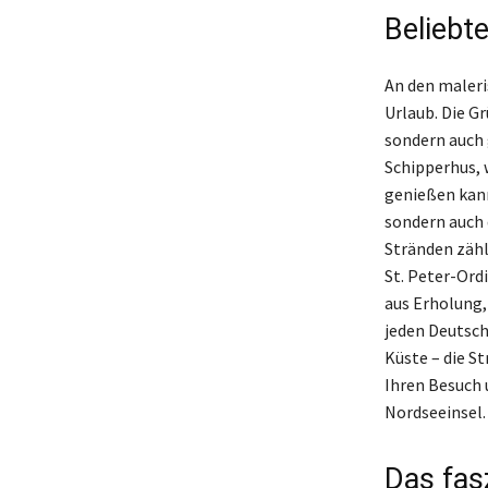
Beliebt
An den maleri
Urlaub. Die G
sondern auch 
Schipperhus,
genießen kann
sondern auch 
Stränden zähl
St. Peter-Ordi
aus Erholung,
jeden Deutsc
Küste – die S
Ihren Besuch 
Nordseeinsel.
Das fas