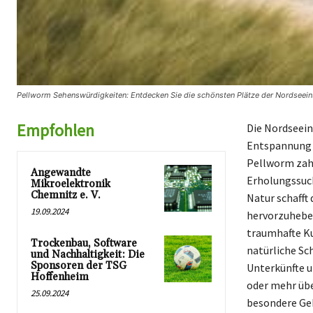
Pellworm Sehenswürdigkeiten: Entdecken Sie die schönsten Plätze der Nordseeins
Empfohlen
Die Nordseein
Entspannung s
Pellworm zahl
Angewandte
Erholungssuc
Mikroelektronik
Chemnitz e. V.
Natur schafft
19.09.2024
hervorzuheben
traumhafte Ku
Trockenbau, Software
natürliche Sc
und Nachhaltigkeit: Die
Sponsoren der TSG
Unterkünfte u
Hoffenheim
oder mehr übe
25.09.2024
besondere Geh