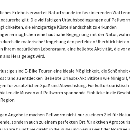
liches Erlebnis erwartet Naturfreunde im faszinierenden Wattenm
turerbe gilt. Die vielfältigen Urlaubsbedingungen auf Pellwor
glichkeiten, die einzigartige Küstenlandschaft zu erkunden.
gen ermöglichen eine hautnahe Begegnung mit der Natur, währ
 durch die malerische Umgebung den perfekten Überblick bieten.
in ihrem natürlichen Lebensraum, eine beliebte Aktivität, die vor 
n ans Herz gelegt wird.
lustige sind E-Bike Touren eine ideale Möglichkeit, die Schönheit 
dstrand zu entdecken. Beliebte Urlaubs-Aktivitäten wie Minigolf,
gen für zusätzlichen Spaß und Abwechslung. Für kulturtouristisch
 bieten die Museen auf Pellworm spannende Einblicke in die Gesch
 Region.
tigen Angebote machen Pellworm nicht nur zu einem Ziel für Natu
nde, sondern auch zu einem perfekten Ort für aktiven Agrotouri
er Fähre bringt Sie direkt in die Ruhe und Genusswelt der Nordseei