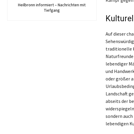
Heilbronn informiert – Nachrichten mit
Tiefgang
Kulturel
Auf dieser c
Sehenswürdigk
traditionelle
Naturfreunde
lebendiger M
und Handwerk
oder größer a
Urlaubsbeding
Landschaft ge
abseits der be
widerspiegeln
sondern auch 
lebendigen Ku