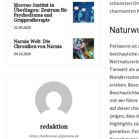
schönsten Ort
Moreno-Institut in
Überlingen: Zentrum für
charmanten N
Psychodrama und
Gruppentherapie
21.09.2024
Naturwu
Narnia Welt: Die
Pellworm ist 
Chroniken von Narnia
beschauliche
04.10.2024
Weltnaturerbe
Tierwelt als a
Wanderrouten 
erleben. Beso
Beschaulichke
mit der Fähre
auf dieser ch
zeigen, dass 
Highlights zä
redaktion
genießen. Pel
https://heilbronner-allgemeine.de
Kampf gegen d