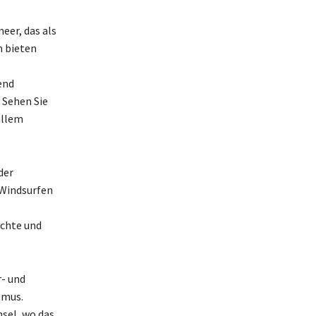
eer, das als
m bieten
end
 Sehen Sie
allem
der
 Windsurfen
ichte und
r- und
smus.
nsel, wo das