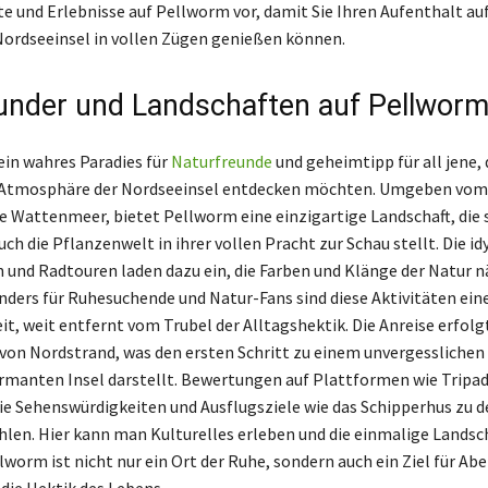
e und Erlebnisse auf Pellworm vor, damit Sie Ihren Aufenthalt auf
ordseeinsel in vollen Zügen genießen können.
nder und Landschaften auf Pellwor
ein wahres Paradies für
Naturfreunde
und geheimtipp für all jene, d
 Atmosphäre der Nordseeinsel entdecken möchten. Umgeben vo
 Wattenmeer, bietet Pellworm eine einzigartige Landschaft, die 
uch die Pflanzenwelt in ihrer vollen Pracht zur Schau stellt. Die id
und Radtouren laden dazu ein, die Farben und Klänge der Natur n
nders für Ruhesuchende und Natur-Fans sind diese Aktivitäten ein
it, weit entfernt vom Trubel der Alltagshektik. Die Anreise erfol
 von Nordstrand, was den ersten Schritt zu einem unvergesslichen
armanten Insel darstellt. Bewertungen auf Plattformen wie Tripad
die Sehenswürdigkeiten und Ausflugsziele wie das Schipperhus zu d
hlen. Hier kann man Kulturelles erleben und die einmalige Landsc
lworm ist nicht nur ein Ort der Ruhe, sondern auch ein Ziel für Ab
ie Hektik des Lebens.