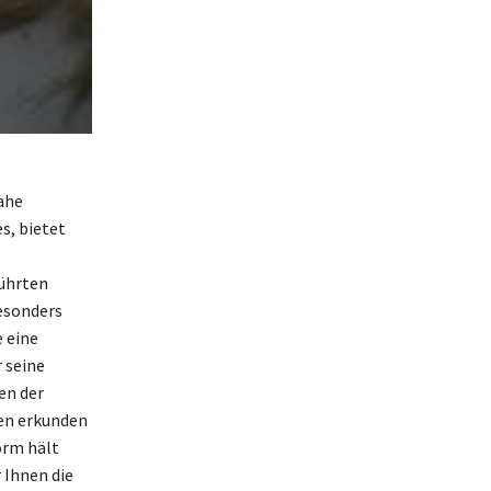
nahe
s, bietet
ührten
Besonders
 eine
 seine
en der
ten erkunden
orm hält
 Ihnen die