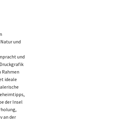
n
 Natur und
npracht und
Druckgrafik
en Rahmen
t ideale
alerische
Geheimtipps,
e der Insel
rholung,
v an der