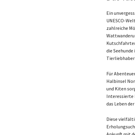
Ein unvergess
UNESCO-Weltna
zahlreiche Mö
Wattwanderun
Kutschfahrten
die Seehunde 
Tierliebhaber
Für Abenteuer
Halbinsel Nor
und Kiten sor
Interessierte
das Leben der
Diese vielfäl
Erholungsuche
Ankunft mit d