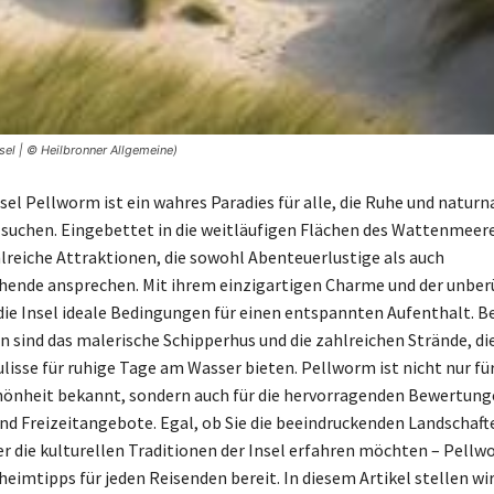
el | © Heilbronner Allgemeine)
sel Pellworm ist ein wahres Paradies für alle, die Ruhe und natur
uchen. Eingebettet in die weitläufigen Flächen des Wattenmeere
reiche Attraktionen, die sowohl Abenteuerlustige als auch
hende ansprechen. Mit ihrem einzigartigen Charme und der unber
 die Insel ideale Bedingungen für einen entspannten Aufenthalt. 
 sind das malerische Schipperhus und die zahlreichen Strände, die
lisse für ruhige Tage am Wasser bieten. Pellworm ist nicht nur für
hönheit bekannt, sondern auch für die hervorragenden Bewertung
nd Freizeitangebote. Egal, ob Sie die beeindruckenden Landschaf
r die kulturellen Traditionen der Insel erfahren möchten – Pellw
eimtipps für jeden Reisenden bereit. In diesem Artikel stellen wir