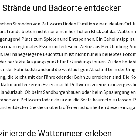
e Strände und Badeorte entdecken
schen Stränden von Pellworm finden Familien einen idealen Ort fü
rünstrände bieten nicht nur einen herrlichen Blick auf das Watten
genügend Platz zum Spielen und Entspannen. Ein Geheimtipp ist 
 wo man regionales Essen und erlesene Weine aus Mecklenburg-
. Der nahegelegene Leuchtturm ist nicht nur ein beliebtes Fotom
der perfekte Ausgangspunkt für Erkundungstouren. Zu den belieb
en der Föhr Südstrand und die weitläufigen Abschnitte in der Um
ng, die leicht mit der Fähre oder der Bahn zu erreichen sind. Die 
 Natur und leckerem Essen macht Pellworm zu einem unvergesslic
hlandurlaub. Ob beim Sandburgenbauen oder beim Spaziergang en
trände von Pellworm laden dazu ein, die Seele baumeln zu lassen. P
und entdecken Sie die unübertroffenen Schönheiten dieser einziga
zinierende Wattenmeer erleben