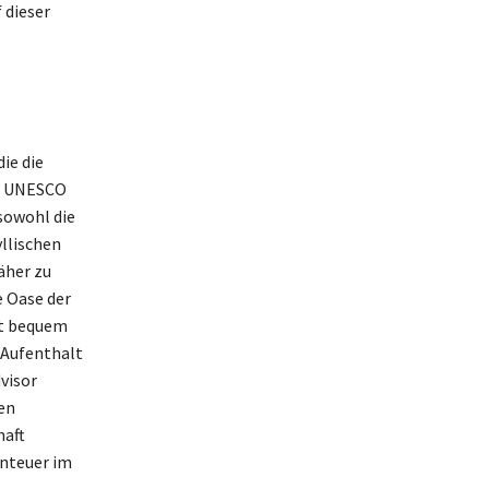
 dieser
m
ie die
m UNESCO
sowohl die
yllischen
äher zu
e Oase der
gt bequem
 Aufenthalt
visor
en
haft
enteuer im