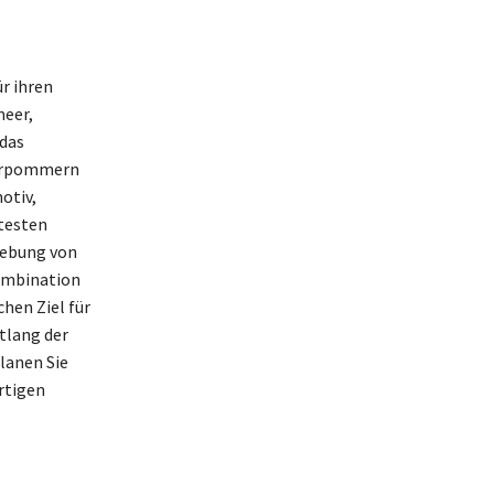
r ihren
meer,
das
Vorpommern
otiv,
testen
gebung von
Kombination
hen Ziel für
tlang der
lanen Sie
rtigen