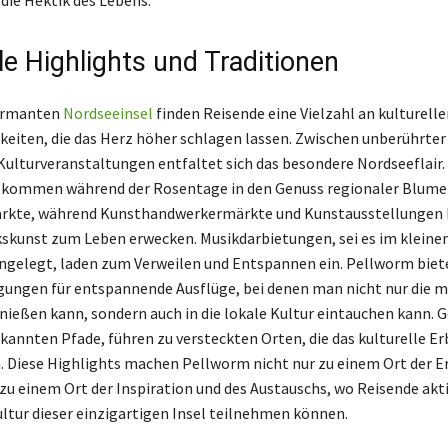
le Highlights und Traditionen
harmanten
Nordseeinsel
finden Reisende eine Vielzahl an kulturelle
eiten, die das Herz höher schlagen lassen. Zwischen unberührter
 Kulturveranstaltungen entfaltet sich das besondere Nordseeflair.
 kommen während der Rosentage in den Genuss regionaler Blume
ärkte, während Kunsthandwerkermärkte und Kunstausstellungen 
skunst zum Leben erwecken. Musikdarbietungen, sei es im klein
ngelegt, laden zum Verweilen und Entspannen ein. Pellworm biete
ungen für entspannende Ausflüge, bei denen man nicht nur die m
nießen kann, sondern auch in die lokale Kultur eintauchen kann. 
kannten Pfade, führen zu versteckten Orten, die das kulturelle Erb
. Diese Highlights machen Pellworm nicht nur zu einem Ort der E
zu einem Ort der Inspiration und des Austauschs, wo Reisende akti
ltur dieser einzigartigen Insel teilnehmen können.