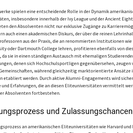
rke spielen eine entscheidende Rolle in der Dynamik amerikanis
täten, insbesondere innerhalb der Ivy League und der Ancient Eight
ten den Absolventen nicht nur exklusive Zugänge zu Karrieremög
rn auch einen akademischen Diskurs, der über die reinen Lehrinha
rofessoren aus der Praxis, die an renommierten Institutionen wie
ity oder Dartmouth College lehren, profitieren ebenfalls von die
 da sie in einen ständigen Austausch mit ehemaligen Studierenden
ungen, denen sich Hochschulsportligen gegenübersehen, zeugen 
 Gemeinschaften, während gleichzeitig marktorientierte Ansätze 
 etabliert werden. Durch aktive Alumni-Engagements wird sicher
e und Erfahrungen, die an diesen Eliteuniversitäten vermittelt we
er Absolventen fortbestehen.
ungsprozess und Zulassungschancen
sprozess an amerikanischen Eliteuniversitäten wie Harvard und