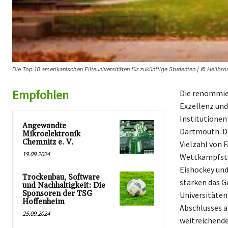
Die Top 10 amerikanischen Eliteuniversitäten für zukünftige Studenten | © Heilbro
Empfohlen
Die renommier
Exzellenz und
Institutionen
Angewandte
Dartmouth. Di
Mikroelektronik
Chemnitz e. V.
Vielzahl von 
19.09.2024
Wettkampfstär
Eishockey und
Trockenbau, Software
stärken das G
und Nachhaltigkeit: Die
Sponsoren der TSG
Universitäten
Hoffenheim
Abschlusses a
25.09.2024
weitreichende