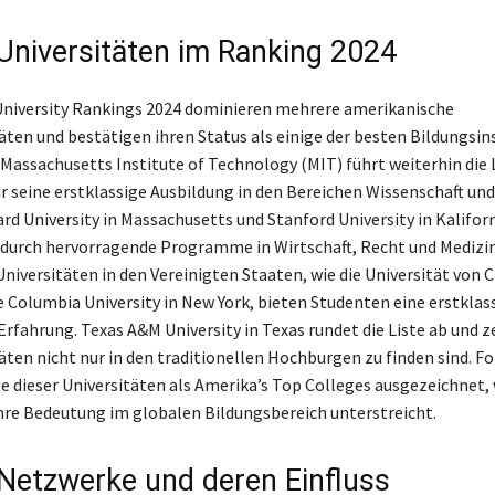
Universitäten im Ranking 2024
niversity Rankings 2024 dominieren mehrere amerikanische
täten und bestätigen ihren Status als einige der besten Bildungsin
 Massachusetts Institute of Technology (MIT) führt weiterhin die 
ür seine erstklassige Ausbildung in den Bereichen Wissenschaft und
ard University in Massachusetts und Stanford University in Kalifor
 durch hervorragende Programme in Wirtschaft, Recht und Medizin
niversitäten in den Vereinigten Staaten, wie die Universität von C
ie Columbia University in New York, bieten Studenten eine erstklas
rfahrung. Texas A&M University in Texas rundet die Liste ab und ze
täten nicht nur in den traditionellen Hochburgen zu finden sind. F
ge dieser Universitäten als Amerika’s Top Colleges ausgezeichnet,
ihre Bedeutung im globalen Bildungsbereich unterstreicht.
Netzwerke und deren Einfluss