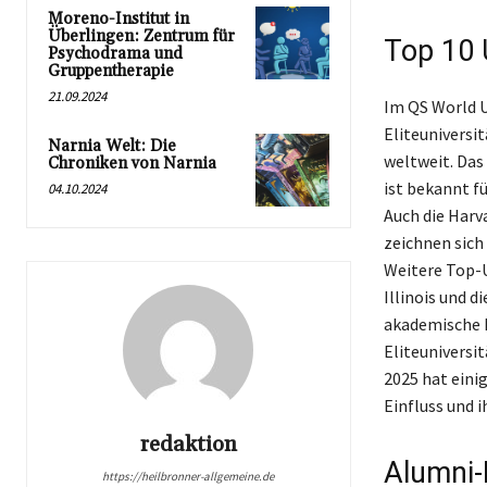
Moreno-Institut in
Überlingen: Zentrum für
Top 10 
Psychodrama und
Gruppentherapie
21.09.2024
Im QS World U
Eliteuniversi
Narnia Welt: Die
weltweit. Das
Chroniken von Narnia
ist bekannt f
04.10.2024
Auch die Harv
zeichnen sich
Weitere Top-U
Illinois und d
akademische E
Eliteuniversi
2025 hat eini
Einfluss und 
redaktion
Alumni-
https://heilbronner-allgemeine.de