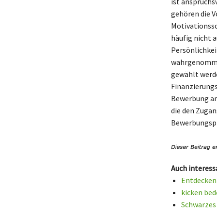
ist anspruchs
gehören die V
Motivationssc
häufig nicht 
Persönlichkei
wahrgenommen 
gewählt werde
Finanzierungs
Bewerbung an 
die den Zugang
Bewerbungspro
Auch interess
Entdecken 
kicken be
Schwarzes 