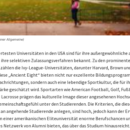
nner Allgemeine)
testen Universitäten in den USA sind für ihre außergewöhnliche
 ihre selektiven Zulassungsverfahren bekannt. Zu den prominent
 zählen die Ivy-League-Universitäten, darunter Harvard, Brown un
ese „Ancient Eight“ bieten nicht nur exzellente Bildungsprogram
Fachrichtungen, sondern auch eine lebendige Sportkultur, die für i
ke geschätzt wird. Sportarten wie American Football, Golf, Fußb
 Lacrosse prägen das kulturelle Image dieser angesehenen Hochs
emeinschaftsgefühl unter den Studierenden. Die Kriterien, die dies
 an angehende Studierende anlegen, sind hoch, jedoch kann der E
n einer amerikanischen Eliteuniversität enorme Berufschancen un
s Netzwerk von Alumni bieten, das über das Studium hinausreicht