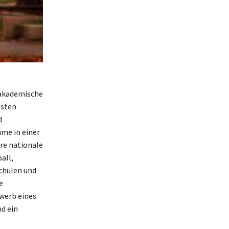
 akademische
esten
d
me in einer
hre nationale
all,
chulen und
e
rwerb eines
d ein
.