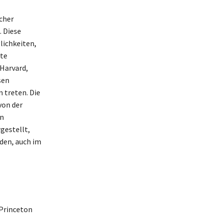
cher
. Diese
lichkeiten,
lte
 Harvard,
sen
 treten. Die
von der
in
gestellt,
rden, auch im
 Princeton