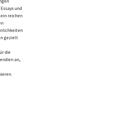
ungen
 Essays und
ein reichen
en
nlichkeiten
n gezielt
r die
endien an,
ieren.