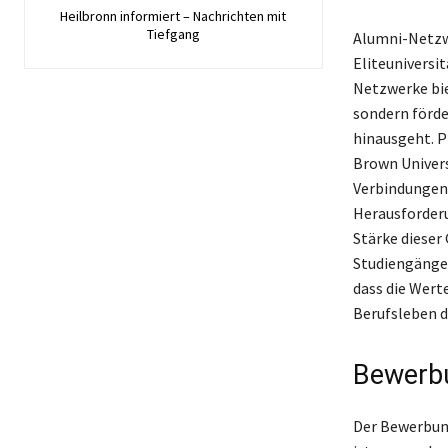
Heilbronn informiert – Nachrichten mit
Tiefgang
Alumni-Netzwe
Eliteuniversi
Netzwerke bie
sondern förde
hinausgeht. P
Brown Univers
Verbindungen,
Herausforder
Stärke dieser
Studiengängen
dass die Wert
Berufsleben d
Bewerb
Der Bewerbung