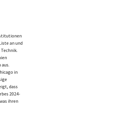
stitutionen
Liste an und
 Technik.
nien
 aus.
hicago in
sige
igt, dass
orbes 2024-
 was ihren