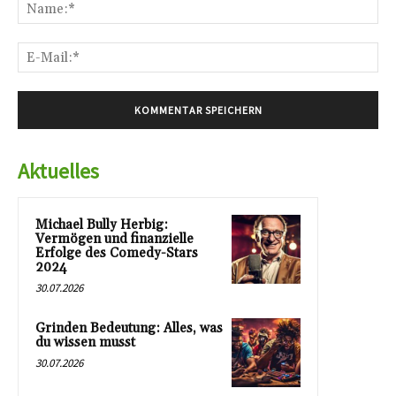
Na
E-
Mai
Aktuelles
Michael Bully Herbig:
Vermögen und finanzielle
Erfolge des Comedy-Stars
2024
30.07.2026
Grinden Bedeutung: Alles, was
du wissen musst
30.07.2026