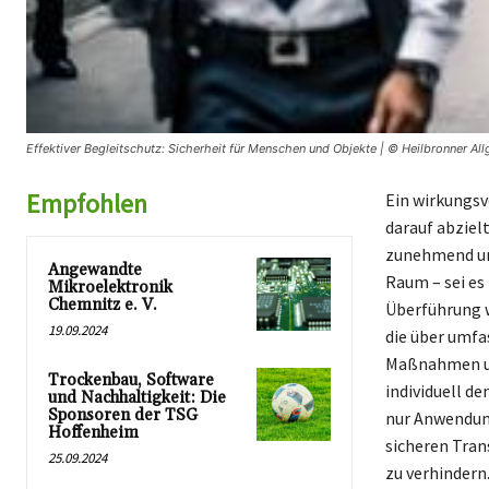
Effektiver Begleitschutz: Sicherheit für Menschen und Objekte | © Heilbronner Al
Empfohlen
Ein wirkungsv
darauf abziel
zunehmend uns
Angewandte
Raum – sei es
Mikroelektronik
Chemnitz e. V.
Überführung w
19.09.2024
die über umfa
Maßnahmen um.
Trockenbau, Software
individuell d
und Nachhaltigkeit: Die
Sponsoren der TSG
nur Anwendun
Hoffenheim
sicheren Tran
25.09.2024
zu verhindern