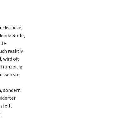
muckstücke,
dende Rolle,
lle
uch reaktiv
 wird oft
 frühzeitig
üssen vor
n, sondern
iderter
stellt
.