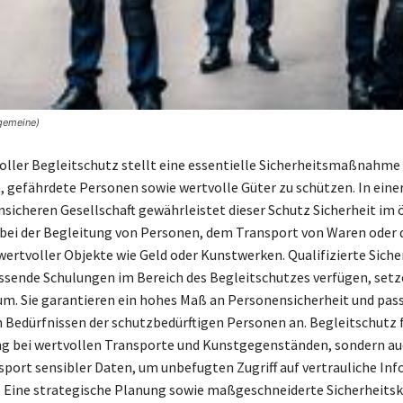
lgemeine)
oller Begleitschutz stellt eine essentielle Sicherheitsmaßnahme d
t, gefährdete Personen sowie wertvolle Güter zu schützen. In eine
icheren Gesellschaft gewährleistet dieser Schutz Sicherheit im 
 bei der Begleitung von Personen, dem Transport von Waren oder 
ertvoller Objekte wie Geld oder Kunstwerken. Qualifizierte Sicher
ssende Schulungen im Bereich des Begleitschutzes verfügen, setz
 Sie garantieren ein hohes Maß an Personensicherheit und pass
en Bedürfnissen der schutzbedürftigen Personen an. Begleitschutz 
g bei wertvollen Transporte und Kunstgegenständen, sondern a
sport sensibler Daten, um unbefugten Zugriff auf vertrauliche In
. Eine strategische Planung sowie maßgeschneiderte Sicherheits