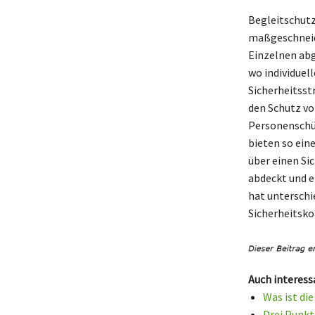
Begleitschutz
maßgeschneide
Einzelnen abg
wo individuel
Sicherheitsst
den Schutz vo
Personenschüt
bieten so ein
über einen Si
abdeckt und e
hat unterschi
Sicherheitsko
Auch interess
Was ist di
Drei Punkt