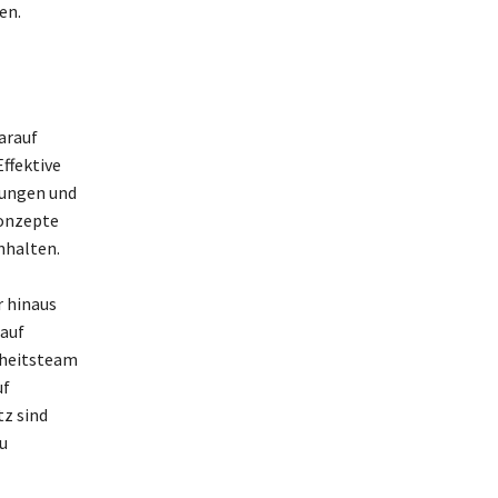
en.
arauf
ffektive
hungen und
konzepte
nhalten.
r hinaus
 auf
rheitsteam
uf
z sind
u