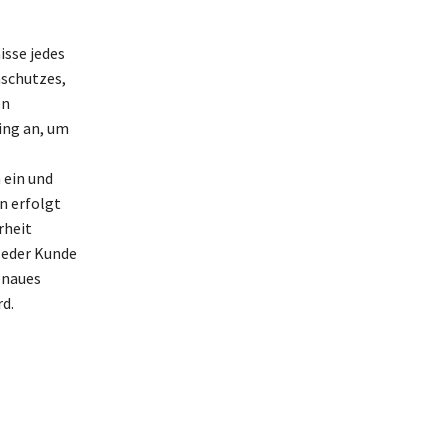
isse jedes
nschutzes,
en
ing an, um
 ein und
n erfolgt
rheit
 Jeder Kunde
enaues
d.