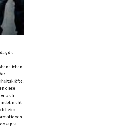
ar, die
r
öffentlichen
der
heitskräfte,
en diese
en sich
findet nicht
uch beim
formationen
konzepte