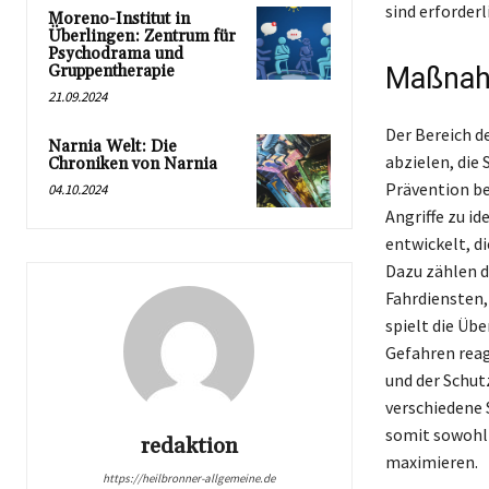
sind erforder
Moreno-Institut in
Überlingen: Zentrum für
Psychodrama und
Gruppentherapie
Maßnah
21.09.2024
Der Bereich d
Narnia Welt: Die
abzielen, die
Chroniken von Narnia
Prävention b
04.10.2024
Angriffe zu id
entwickelt, d
Dazu zählen d
Fahrdiensten,
spielt die Üb
Gefahren rea
und der Schut
verschiedene 
somit sowohl 
redaktion
maximieren.
https://heilbronner-allgemeine.de