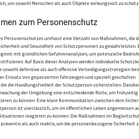
lich, um sowohl Menschen als auch Objekte wirkungsvoll zu schütz
men zum Personenschutz
es Personenschutzes umfasst eine Vielzahl von Maßnahmen, die d
 Sicherheit und Gesundheit von Schutzpersonen zu gewährleisten. E
eginnt mit gründlichen Gefahrenanalysen, um potenzielle Bedro
entifizieren. Auf Basis dieser Analysen werden individuelle Schutz
ie sowohl defensive als auch offensive Verteidigungsstrategien bei
er Einsatz von gepanzerten Fahrzeugen und speziell geschulten
 die die Handlungsfreiheit der Schutzperson sicherstellen. Darübe
erwachung der Umgebung eine entscheidende Rolle, um frühzeitig
gieren zu können. Eine klare Kommunikation zwischen dem Siche
zperson ist unerlässlich, um im öffentlichen Leben angemessen a
Situationen reagieren zu können. Die Maßnahmen im Begleitschut
präventiv als auch reaktiv, um die personenbezogene Sicherheit z