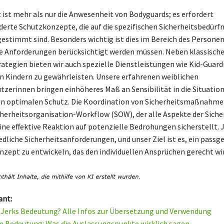
 ist mehr als nur die Anwesenheit von Bodyguards; es erfordert
rte Schutzkonzepte, die auf die spezifischen Sicherheitsbedürfn
estimmt sind. Besonders wichtig ist dies im Bereich des Persone
le Anforderungen berücksichtigt werden müssen. Neben klassisch
rategien bieten wir auch spezielle Dienstleistungen wie Kid-Guard
n Kindern zu gewährleisten. Unsere erfahrenen weiblichen
zerinnen bringen einhöheres Maß an Sensibilität in die Situation
en optimalen Schutz. Die Koordination von Sicherheitsmaßnahme
cherheitsorganisation-Workflow (SOW), der alle Aspekte der Siche
ine effektive Reaktion auf potenzielle Bedrohungen sicherstellt.
edliche Sicherheitsanforderungen, und unser Ziel ist es, ein passg
nzept zu entwickeln, das den individuellen Ansprüchen gerecht wir
ant:
e Jerks Bedeutung? Alle Infos zur Übersetzung und Verwendung
e Bedeutung: Was die Auslassungspunkte wirklich sagen