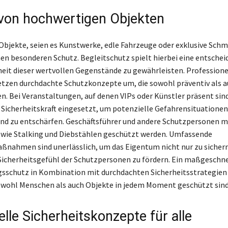
von hochwertigen Objekten
bjekte, seien es Kunstwerke, edle Fahrzeuge oder exklusive Sch
en besonderen Schutz. Begleitschutz spielt hierbei eine entschei
heit dieser wertvollen Gegenstände zu gewährleisten. Professione
tzen durchdachte Schutzkonzepte um, die sowohl präventiv als a
n. Bei Veranstaltungen, auf denen VIPs oder Künstler präsent sind,
Sicherheitskraft eingesetzt, um potenzielle Gefahrensituationen
nd zu entschärfen. Geschäftsführer und andere Schutzpersonen m
wie Stalking und Diebstählen geschützt werden. Umfassende
ßnahmen sind unerlässlich, um das Eigentum nicht nur zu sicher
Sicherheitsgefühl der Schutzpersonen zu fördern. Ein maßgeschne
sschutz in Kombination mit durchdachten Sicherheitsstrategien 
sowohl Menschen als auch Objekte in jedem Moment geschützt sind
elle Sicherheitskonzepte für alle