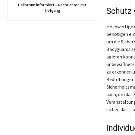
Heilbronn informiert – Nachrichten mit
Schutz 
Tiefgang
Hochwertige O
benötigen ein
um die Sicher
Bodyguards se
agieren könne
unbewaffnete 
zu erkennen u
Bedrohungen 
Sicherheitsma
auch, um das 
Veranstaltung
sicher, dass 
Individu