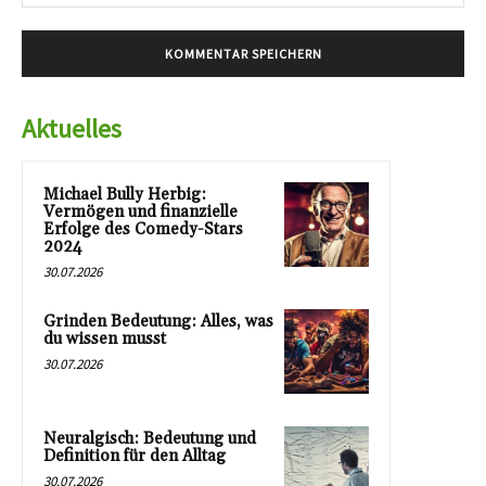
Mai
Aktuelles
Michael Bully Herbig:
Vermögen und finanzielle
Erfolge des Comedy-Stars
2024
30.07.2026
Grinden Bedeutung: Alles, was
du wissen musst
30.07.2026
Neuralgisch: Bedeutung und
Definition für den Alltag
30.07.2026