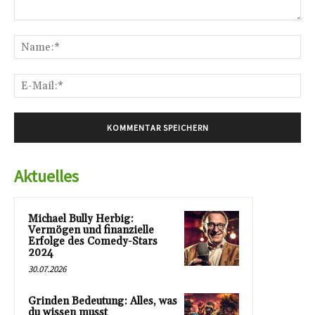
Kommentar:
Na
E-
Mai
Aktuelles
Michael Bully Herbig:
Vermögen und finanzielle
Erfolge des Comedy-Stars
2024
30.07.2026
Grinden Bedeutung: Alles, was
du wissen musst