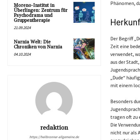
Phänomen, da
Moreno-Institut in
Überlingen: Zentrum für
Psychodrama und
Gruppentherapie
Herkunf
21.09.2024
Der Begriff „
Narnia Welt: Die
Zeit eine bed
Chroniken von Narnia
verwendet, wa
04.10.2024
aus der Stadt
Jugendsprach
„Dude“ häufi
mit einem loc
Besonders dur
Jugendsprache
tragen oft zu
Die Verwendun
redaktion
nicht nur als
https://heilbronner-allgemeine.de