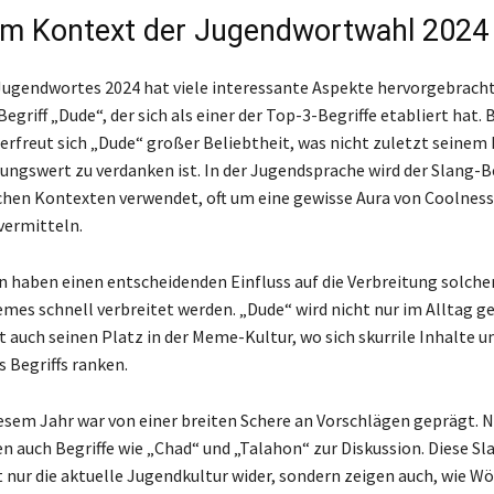
im Kontext der Jugendwortwahl 2024
Jugendwortes 2024 hat viele interessante Aspekte hervorgebracht
griff „Dude“, der sich als einer der Top-3-Begriffe etabliert hat. 
erfreut sich „Dude“ großer Beliebtheit, was nicht zuletzt seinem
ngswert zu verdanken ist. In der Jugendsprache wird der Slang-Be
chen Kontexten verwendet, oft um eine gewisse Aura von Coolness
vermitteln.
n haben einen entscheidenden Einfluss auf die Verbreitung solcher
mes schnell verbreitet werden. „Dude“ wird nicht nur im Alltag g
t auch seinen Platz in der Meme-Kultur, wo sich skurrile Inhalte u
 Begriffs ranken.
iesem Jahr war von einer breiten Schere an Vorschlägen geprägt. 
n auch Begriffe wie „Chad“ und „Talahon“ zur Diskussion. Diese Sl
t nur die aktuelle Jugendkultur wider, sondern zeigen auch, wie Wö