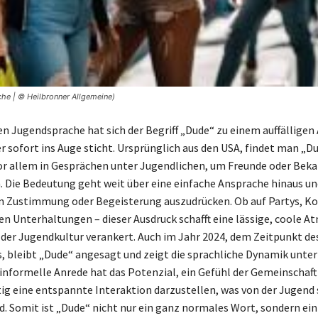
he | © Heilbronner Allgemeine)
len Jugendsprache hat sich der Begriff „Dude“ zu einem auffälligen
er sofort ins Auge sticht. Ursprünglich aus den USA, findet man „D
r allem in Gesprächen unter Jugendlichen, um Freunde oder Bek
 Die Bedeutung geht weit über eine einfache Ansprache hinaus und
m Zustimmung oder Begeisterung auszudrücken. Ob auf Partys, K
ren Unterhaltungen – dieser Ausdruck schafft eine lässige, coole 
in der Jugendkultur verankert. Auch im Jahr 2024, dem Zeitpunkt de
 bleibt „Dude“ angesagt und zeigt die sprachliche Dynamik unter
 informelle Anrede hat das Potenzial, ein Gefühl der Gemeinschaft
tig eine entspannte Interaktion darzustellen, was von der Jugend 
d. Somit ist „Dude“ nicht nur ein ganz normales Wort, sondern ein