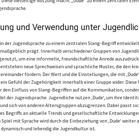
 Diese vielseitige Nutzung macht „Dude“ zu einem zentralen Ele
endsprache.
tung und Verwendung unter Jugendli
 in der Jugendsprache zu einem zentralen Slang-Begriff entwickelt,
maßgeblich prägt. Innerhalb verschiedener Gruppen von Jugendl
 genutzt, um eine informelle, freundschaftliche Anrede auszudrück
f entstehen neue Sprechweisen und sprachliche Muster, die den kre
ereinander fördern. Der Wert und die Einstellungen, die mit ‚Dude
n ein Gefühl der Zugehörigkeit innerhalb einer Gruppe wider. Dies
ur den Einfluss von Slang-Begriffen auf die Kommunikation, sonde
el der Jugendsprache. Jugendliche nutzen ‚Dude‘, um ihre Identit
und sich von anderen Altersgruppen abzugrenzen. Dabei passt sic
s Begriffs an aktuelle Trends und gesellschaftliche Entwicklungen
m Spiel mit Sprache wird durch die Einbeziehung von ‚Dude‘ weiter 
e dynamisch und lebendig die Jugendkultur ist.