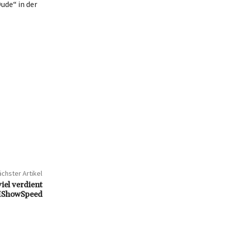
ude“ in der
chster Artikel
el verdient
 IShowSpeed