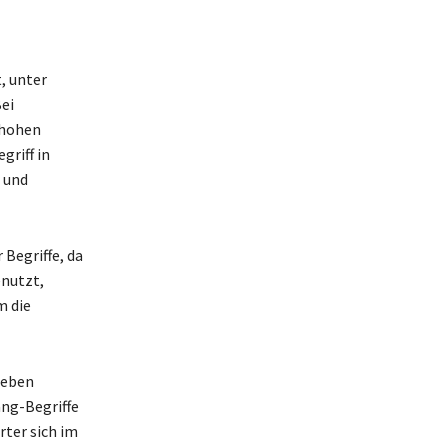
, unter
Bei
 hohen
griff in
 und
 Begriffe, da
enutzt,
m die
Neben
ang-Begriffe
rter sich im