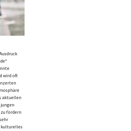
 Ausdruck
ude“
annte
 wird oft
onzerten
Atmosphäre
s aktuellen
 jungen
 zu fördern
sehr
 kulturelles