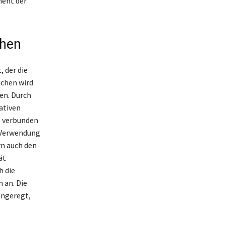
ment der
chen
 der die
ichen wird
en. Durch
ativen
‘ verbunden
e Verwendung
rn auch den
ät
h die
 an. Die
angeregt,