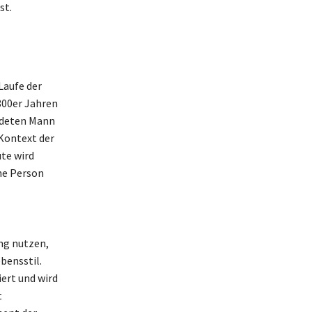
st.
Laufe der
800er Jahren
eideten Mann
 Kontext der
te wird
ne Person
ng nutzen,
bensstil.
ert und wird
t