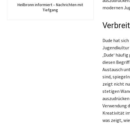
auszudrücken.
Heilbronn informiert – Nachrichten mit
modernen Jug
Tiefgang
Verbrei
Dude hat sich
Jugendkultur 
‚Dude‘ häufig
diesen Begrif
Austausch unt
sind, spiegel
zeigt nicht n
stetigen Wand
auszudrücken 
Verwendung de
Kreativität i
was zeigt, wi