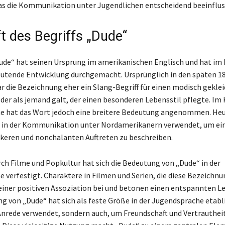
s die Kommunikation unter Jugendlichen entscheidend beeinflus
t des Begriffs „Dude“
Dude“ hat seinen Ursprung im amerikanischen Englisch und hat im 
eutende Entwicklung durchgemacht. Ursprünglich in den späten 1
r die Bezeichnung eher ein Slang-Begriff für einen modisch gekl
, der als jemand galt, der einen besonderen Lebensstil pflegte. Im
e hat das Wort jedoch eine breitere Bedeutung angenommen. Heu
g in der Kommunikation unter Nordamerikanern verwendet, um ei
keren und nonchalanten Auftreten zu beschreiben.
ch Filme und Popkultur hat sich die Bedeutung von „Dude“ in der
 verfestigt. Charaktere in Filmen und Serien, die diese Bezeichnu
 einer positiven Assoziation bei und betonen einen entspannten Le
g von „Dude“ hat sich als feste Größe in der Jugendsprache etabli
 Anrede verwendet, sondern auch, um Freundschaft und Vertrauthei