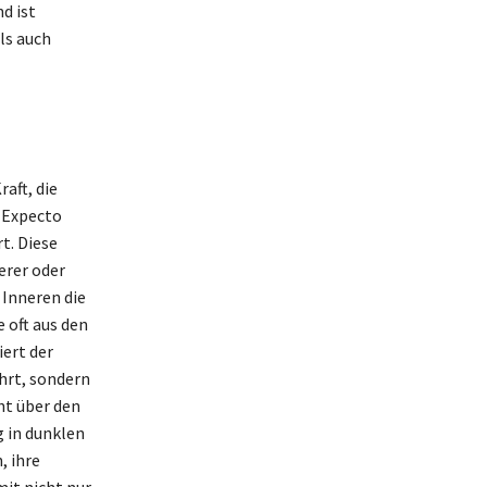
d ist
ls auch
aft, die
 Expecto
t. Diese
erer oder
 Inneren die
 oft aus den
ert der
hrt, sondern
ht über den
g in dunklen
, ihre
it nicht nur