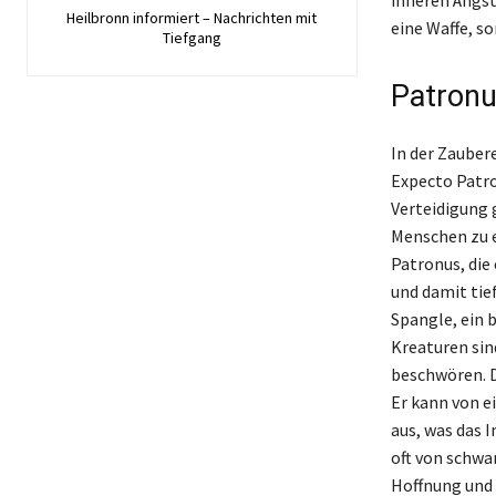
Heilbronn informiert – Nachrichten mit
eine Waffe, s
Tiefgang
Patronu
In der Zauber
Expecto Patro
Verteidigung 
Menschen zu e
Patronus, die 
und damit tie
Spangle, ein 
Kreaturen sind
beschwören. D
Er kann von e
aus, was das 
oft von schwa
Hoffnung und