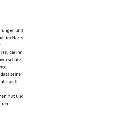
nerungen und
uer im Harry
r
en, die ihn
vra schützt.
hte,
 dass seine
tab spielt
inen Mut und
t der