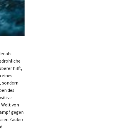
er als
edrohliche
erer hilft,
 eines
, sondern
ben des
sitive
r Welt von
Kampf gegen
losen Zauber
nd