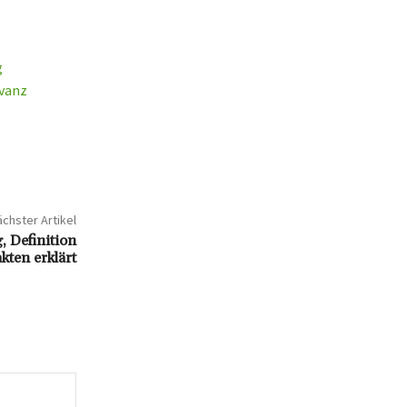
g
evanz
chster Artikel
, Definition
kten erklärt