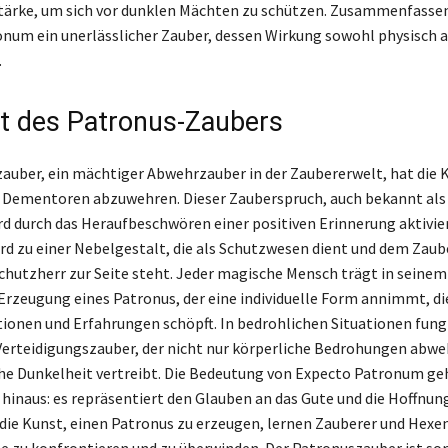
ärke, um sich vor dunklen Mächten zu schützen. Zusammenfassen
num ein unerlässlicher Zauber, dessen Wirkung sowohl physisch a
.
ft des Patronus-Zaubers
auber, ein mächtiger Abwehrzauber in der Zaubererwelt, hat die Kr
 Dementoren abzuwehren. Dieser Zauberspruch, auch bekannt als
d durch das Heraufbeschwören einer positiven Erinnerung aktivier
rd zu einer Nebelgestalt, die als Schutzwesen dient und dem Zaub
Schutzherr zur Seite steht. Jeder magische Mensch trägt in seinem
 Erzeugung eines Patronus, der eine individuelle Form annimmt, die
ionen und Erfahrungen schöpft. In bedrohlichen Situationen fungi
Verteidigungszauber, der nicht nur körperliche Bedrohungen abwe
he Dunkelheit vertreibt. Die Bedeutung von Expecto Patronum ge
 hinaus: es repräsentiert den Glauben an das Gute und die Hoffnun
 die Kunst, einen Patronus zu erzeugen, lernen Zauberer und Hexen
e zu konfrontieren und zu überwinden. Der Patronuszauber ist som