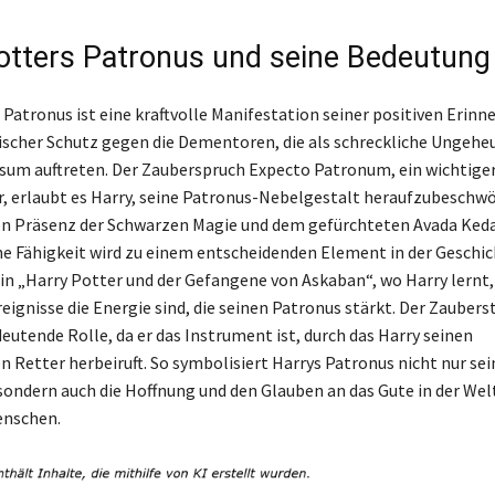
otters Patronus und seine Bedeutung
 Patronus ist eine kraftvolle Manifestation seiner positiven Erin
ischer Schutz gegen die Dementoren, die als schreckliche Ungehe
sum auftreten. Der Zauberspruch Expecto Patronum, ein wichtige
 erlaubt es Harry, seine Patronus-Nebelgestalt heraufzubeschwör
en Präsenz der Schwarzen Magie und dem gefürchteten Avada Keda
e Fähigkeit wird zu einem entscheidenden Element in der Geschic
in „Harry Potter und der Gefangene von Askaban“, wo Harry lernt,
eignisse die Energie sind, die seinen Patronus stärkt. Der Zaubers
eutende Rolle, da er das Instrument ist, durch das Harry seinen
 Retter herbeiruft. So symbolisiert Harrys Patronus nicht nur se
 sondern auch die Hoffnung und den Glauben an das Gute in der Wel
nschen.