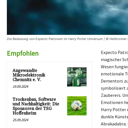
Die Bedeutung von Expecto Patronum im Harry Potter Universum | © Heilbronner 
Empfohlen
Expecto Patro
magischer Sch
Wesen fungier
Angewandte
emotionale Tu
Mikroelektronik
Chemnitz e. V.
Dementors zu 
19.09.2024
symbolisiert 
Zauberers. Um
Trockenbau, Software
Emotionen her
und Nachhaltigkeit: Die
Sponsoren der TSG
Harry Potter
Hoffenheim
dunkle Künste
25.09.2024
Abrakadabra. 