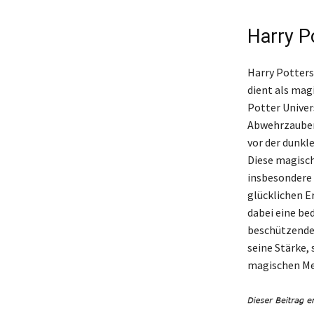
Harry P
Harry Potters
dient als mag
Potter Univer
Abwehrzauber,
vor der dunkl
Diese magisch
insbesondere 
glücklichen Er
dabei eine bed
beschützenden
seine Stärke,
magischen Me