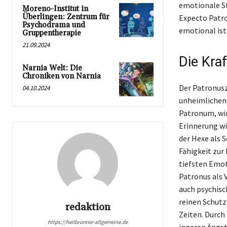
emotionale St
Moreno-Institut in
Überlingen: Zentrum für
Expecto Patro
Psychodrama und
emotional ist
Gruppentherapie
21.09.2024
Die Kra
Narnia Welt: Die
Chroniken von Narnia
Der Patronusz
04.10.2024
unheimlichen
Patronum, wir
Erinnerung wi
der Hexe als 
Fähigkeit zur
tiefsten Emot
Patronus als 
auch psychisc
reinen Schutz
redaktion
Zeiten. Durch
https://heilbronner-allgemeine.de
inneren Ängst