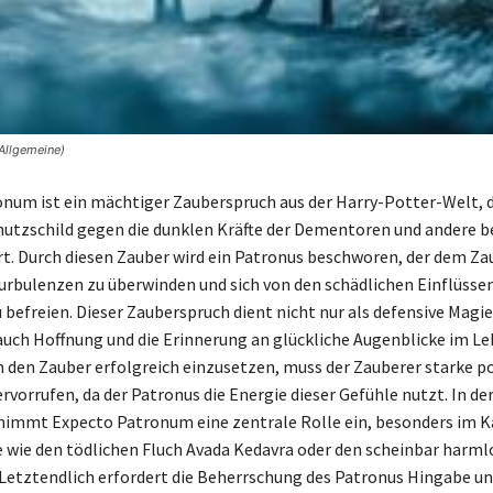
Allgemeine)
num ist ein mächtiger Zauberspruch aus der Harry-Potter-Welt, d
utzschild gegen die dunklen Kräfte der Dementoren und andere b
t. Durch diesen Zauber wird ein Patronus beschworen, der dem Zaub
rbulenzen zu überwinden und sich von den schädlichen Einflüssen
befreien. Dieser Zauberspruch dient nicht nur als defensive Magie
auch Hoffnung und die Erinnerung an glückliche Augenblicke im Le
 den Zauber erfolgreich einzusetzen, muss der Zauberer starke po
vorrufen, da der Patronus die Energie dieser Gefühle nutzt. In de
 nimmt Expecto Patronum eine zentrale Rolle ein, besonders im 
 wie den tödlichen Fluch Avada Kedavra oder den scheinbar harm
Letztendlich erfordert die Beherrschung des Patronus Hingabe u