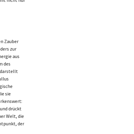
en Zauber
ders zur
nergie aus
m des
darstellt
ullus
gische
ie sie
erkenswert:
 und drückt
er Welt, die
htpunkt, der