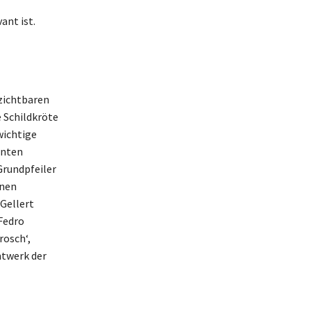
ant ist.
rzichtbaren
e Schildkröte
wichtige
anten
Grundpfeiler
enen
Gellert
Fedro
rosch‘,
mtwerk der