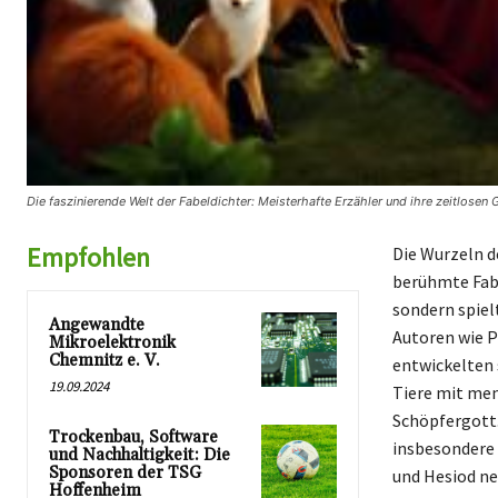
Die faszinierende Welt der Fabeldichter: Meisterhafte Erzähler und ihre zeitlosen
Empfohlen
Die Wurzeln de
berühmte Fabel
sondern spiel
Angewandte
Autoren wie P
Mikroelektronik
Chemnitz e. V.
entwickelten 
19.09.2024
Tiere mit mens
Schöpfergott.
Trockenbau, Software
insbesondere 
und Nachhaltigkeit: Die
Sponsoren der TSG
und Hesiod ne
Hoffenheim