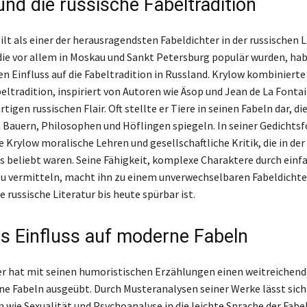
und die russische Fabeltradition
lt als einer der herausragendsten Fabeldichter in der russischen L
die vor allem in Moskau und Sankt Petersburg populär wurden, ha
n Einfluss auf die Fabeltradition in Russland. Krylow kombinierte
eltradition, inspiriert von Autoren wie Äsop und Jean de La Fonta
tigen russischen Flair. Oft stellte er Tiere in seinen Fabeln dar, di
 Bauern, Philosophen und Höflingen spiegeln. In seiner Gedichts
e Krylow moralische Lehren und gesellschaftliche Kritik, die in de
s beliebt waren. Seine Fähigkeit, komplexe Charaktere durch einf
u vermitteln, macht ihn zu einem unverwechselbaren Fabeldichte
ie russische Literatur bis heute spürbar ist.
s Einfluss auf moderne Fabeln
 hat mit seinen humoristischen Erzählungen einen weitreichend
ne Fabeln ausgeübt. Durch Musteranalysen seiner Werke lässt sic
 wie Sexualität und Psychoanalyse in die leichte Sprache der Fabe