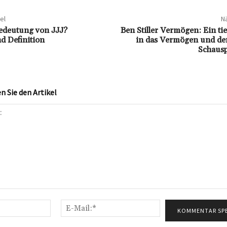
el
Nä
Bedeutung von JJJ?
Ben Stiller Vermögen: Ein tie
d Definition
in das Vermögen und den
Schausp
 Sie den Artikel
Name:*
E-
Mail:*