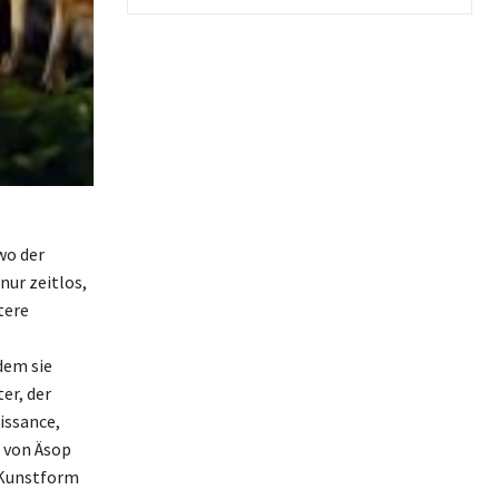
wo der
nur zeitlos,
tere
dem sie
er, der
issance,
e von Äsop
r Kunstform