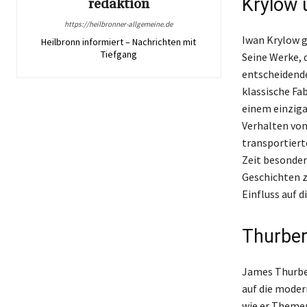
Krylow 
redaktion
https://heilbronner-allgemeine.de
Iwan Krylow gi
Heilbronn informiert – Nachrichten mit
Tiefgang
Seine Werke, 
entscheidende
klassische Fab
einem einzigar
Verhalten von
transportiert
Zeit besonder
Geschichten z
Einfluss auf d
Thurber
James Thurber
auf die moder
wie er Themen