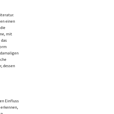
iteratur.
ben einen
 die
ine, mit
e das
form
r damaligen
ache
r, dessen
en Einfluss
h erkennen,
ln