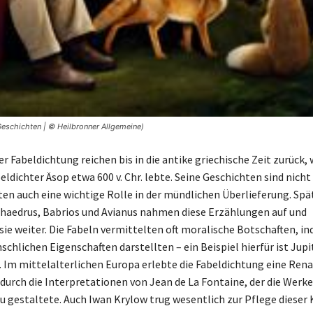
 Geschichten | © Heilbronner Allgemeine)
r Fabeldichtung reichen bis in die antike griechische Zeit zurück, 
dichter Äsop etwa 600 v. Chr. lebte. Seine Geschichten sind nicht 
ten auch eine wichtige Rolle in der mündlichen Überlieferung. Spä
haedrus, Babrios und Avianus nahmen diese Erzählungen auf und
sie weiter. Die Fabeln vermittelten oft moralische Botschaften, in
chlichen Eigenschaften darstellten – ein Beispiel hierfür ist Jupit
 Im mittelalterlichen Europa erlebte die Fabeldichtung eine Rena
durch die Interpretationen von Jean de La Fontaine, der die Werk
u gestaltete. Auch Iwan Krylow trug wesentlich zur Pflege diese