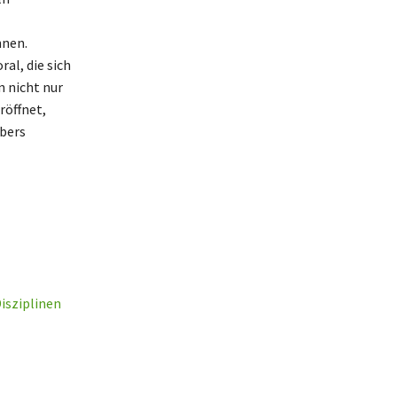
nnen.
al, die sich
n nicht nur
röffnet,
rbers
isziplinen