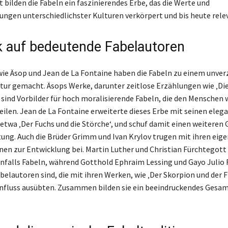
 bilden die Fabeln ein faszinierendes Erbe, das die Werte und
ungen unterschiedlichster Kulturen verkörpert und bis heute relev
ck auf bedeutende Fabelautoren
wie Äsop und Jean de La Fontaine haben die Fabeln zu einem unve
ratur gemacht. Äsops Werke, darunter zeitlose Erzählungen wie ‚Di
, sind Vorbilder für hoch moralisierende Fabeln, die den Menschen 
eilen. Jean de La Fontaine erweiterte dieses Erbe mit seinen eleg
etwa ‚Der Fuchs und die Störche‘, und schuf damit einen weiteren 
tung. Auch die Brüder Grimm und Ivan Krylov trugen mit ihren eig
nen zur Entwicklung bei. Martin Luther und Christian Fürchtegott 
nfalls Fabeln, während Gotthold Ephraim Lessing und Gayo Julio 
belautoren sind, die mit ihren Werken, wie ‚Der Skorpion und der F
nfluss ausübten. Zusammen bilden sie ein beeindruckendes Gesa