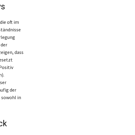
vs
die oft im
ständnisse
erlegung
 der
zeigen, dass
gesetzt
Positiv
).
ser
ufig der
n sowohl in
ck