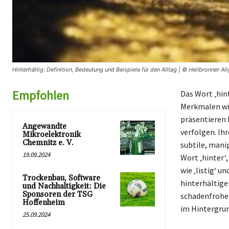
Hinterhältig: Definition, Bedeutung und Beispiele für den Alltag | © Heilbronner Al
Empfohlen
Das Wort ‚hin
Merkmalen wie
präsentieren 
Angewandte
verfolgen. Ih
Mikroelektronik
Chemnitz e. V.
subtile, mani
19.09.2024
Wort ‚hinter‘
wie ‚listig‘ u
Trockenbau, Software
hinterhältige
und Nachhaltigkeit: Die
Sponsoren der TSG
schadenfrohen
Hoffenheim
im Hintergrun
25.09.2024