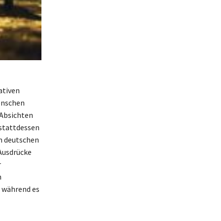
ativen
enschen
 Absichten
 stattdessen
im deutschen
 Ausdrücke
r
m
, während es