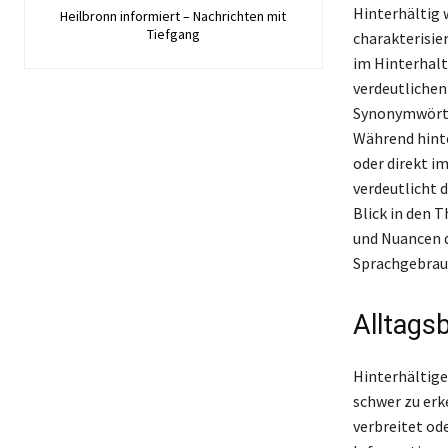
Hinterhältig 
Heilbronn informiert – Nachrichten mit
Tiefgang
charakterisier
im Hinterhalt
verdeutlichen
Synonymwörter
Während hinte
oder direkt i
verdeutlicht 
Blick in den 
und Nuancen d
Sprachgebrauc
Alltagsb
Hinterhältige
schwer zu erk
verbreitet ode