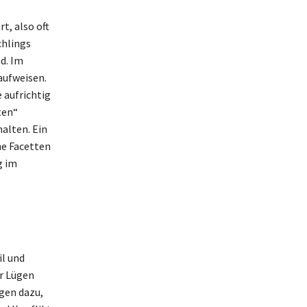
t, also oft
chlings
d. Im
aufweisen.
 aufrichtig
ten“
alten. Ein
ne Facetten
g im
il und
r Lügen
igen dazu,