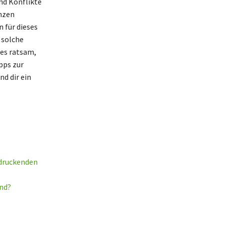
nd Konflikte
enzen
n für dieses
 solche
 es ratsam,
pps zur
d dir ein
ndruckenden
nd?