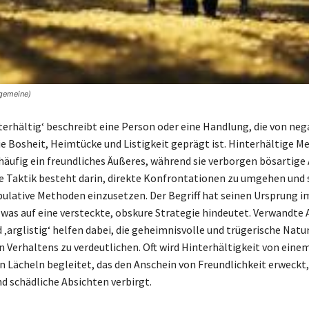
lgemeine)
terhältig‘ beschreibt eine Person oder eine Handlung, die von neg
 Bosheit, Heimtücke und Listigkeit geprägt ist. Hinterhältige M
häufig ein freundliches Äußeres, während sie verborgen bösartige
re Taktik besteht darin, direkte Konfrontationen zu umgehen und
pulative Methoden einzusetzen. Der Begriff hat seinen Ursprung 
, was auf eine versteckte, obskure Strategie hindeutet. Verwandte
nd ‚arglistig‘ helfen dabei, die geheimnisvolle und trügerische Natu
n Verhaltens zu verdeutlichen. Oft wird Hinterhältigkeit von eine
 Lächeln begleitet, das den Anschein von Freundlichkeit erweckt
d schädliche Absichten verbirgt.