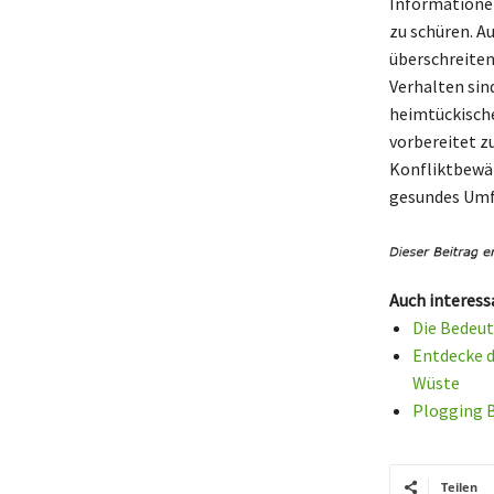
Informatione
zu schüren. A
überschreiten 
Verhalten si
heimtückische
vorbereitet z
Konfliktbewäl
gesundes Umfe
Auch interess
Die Bedeut
Entdecke d
Wüste
Plogging 
Teilen