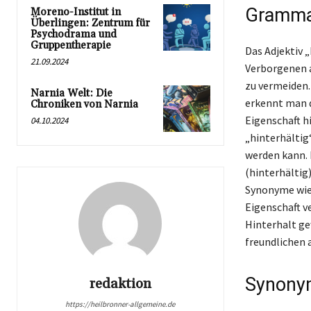
Grammat
Moreno-Institut in
Überlingen: Zentrum für
Psychodrama und
Gruppentherapie
Das Adjektiv „
21.09.2024
Verborgenen a
zu vermeiden.
Narnia Welt: Die
erkennt man d
Chroniken von Narnia
Eigenschaft h
04.10.2024
„hinterhältig“
werden kann. 
(hinterhältig
Synonyme wie 
Eigenschaft v
Hinterhalt ge
freundlichen 
Synonym
redaktion
https://heilbronner-allgemeine.de