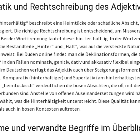
ik und Rechtschreibung des Adjekti
hinterhältig“ beschreibt eine Heimtücke oder schädliche Absicht, 
giert. Die richtige Rechtschreibung ist entscheidend, um Missver
 Bei der Worttrennung lautet diese: hin-ter-hält-ig. In der Wortz
ie Bestandteile „Hinter“ und „Halt“, was auf die versteckte Natur
inweist. Bei Duden online findet man die Deklinationsformen, die 
 in den Fällen nominativ, genitiv, dativ und akkusativ flexibel ein
Im Deutschen verfügt das Adjektiv auch über Steigerungsformen: 
), Komparativ (hinterhältiger) und Superlativ (am hinterhältigsten
„heimtückisch“ verdeutlichen die bösen Absichten, die oft mit die
erbunden sind. Anstelle von offenen Auseinandersetzungen wird hä
wählt, was die Hinterhältigkeit unterstreicht. Diese Qualität kan
als auch in bösen Kontexten auftreten.
e und verwandte Begriffe im Überbli