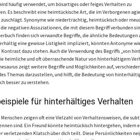
wird häufig verwendet, um bösartiges oder feiges Verhalten zu
en. Es beschreibt eine heimtückische Art, die im Verborgenen agier
 zuschlägt. Synonyme wie niederträchtig, heimtückisch oder meu
 die negativen Assoziationen, die mit diesem Begriff verbunden sin
buch finden sich verwandte Begriffe, die ähnliche Bedeutungen 
rhältig eine gewisse Listigkeit impliziert, könnten Antonyme wie
m Kontrast dazu stehen. Auch die Verwendung des Begriffs „von hin
die heimliche und oft überraschende Natur von hinterhältigem Verh
Thesaurus zeigt weitere Begriffe und Möglichkeiten auf, verschiede
es Themas darzustellen, und hilft, die Bedeutung von hinterhälti
h besser zu verstehen.
eispiele für hinterhältiges Verhalten
 Menschen zeigen oft eine Vielzahl von Verhaltensweisen, die subt
ennen sind. Ein Freund könnte heimtückisch hintergehen, indem e
r verletzenden Klatsch über dich teilt. Diese Persönlichkeiten ne