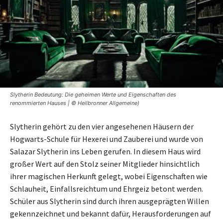
Slytherin Bedeutung: Die geheimen Werte und Eigenschaften des
renommierten Hauses | © Heilbronner Allgemeine)
Slytherin gehört zu den vier angesehenen Häusern der
Hogwarts-Schule für Hexerei und Zauberei und wurde von
Salazar Slytherin ins Leben gerufen. In diesem Haus wird
großer Wert auf den Stolz seiner Mitglieder hinsichtlich
ihrer magischen Herkunft gelegt, wobei Eigenschaften wie
Schlauheit, Einfallsreichtum und Ehrgeiz betont werden.
Schüler aus Slytherin sind durch ihren ausgeprägten Willen
gekennzeichnet und bekannt dafür, Herausforderungen auf