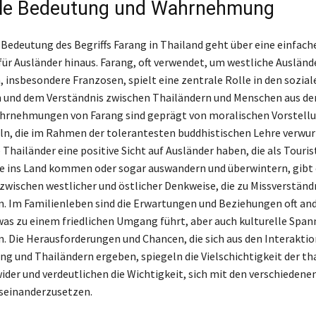
lle Bedeutung und Wahrnehmung
e Bedeutung des Begriffs Farang in Thailand geht über eine einfach
ür Ausländer hinaus. Farang, oft verwendet, um westliche Ausländ
 insbesondere Franzosen, spielt eine zentrale Rolle in den sozial
n und dem Verständnis zwischen Thailändern und Menschen aus d
ahrnehmungen von Farang sind geprägt von moralischen Vorstell
n, die im Rahmen der tolerantesten buddhistischen Lehre verwurz
Thailänder eine positive Sicht auf Ausländer haben, die als Touri
e ins Land kommen oder sogar auswandern und überwintern, gibt
zwischen westlicher und östlicher Denkweise, die zu Missverständ
. Im Familienleben sind die Erwartungen und Beziehungen oft an
 was zu einem friedlichen Umgang führt, aber auch kulturelle Spa
. Die Herausforderungen und Chancen, die sich aus den Interakti
ng und Thailändern ergeben, spiegeln die Vielschichtigkeit der th
ider und verdeutlichen die Wichtigkeit, sich mit den verschiedene
seinanderzusetzen.