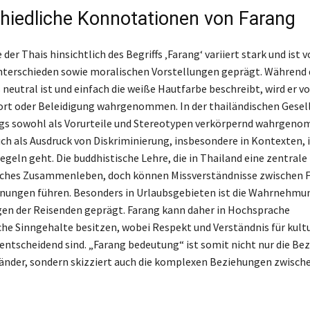
hiedliche Konnotationen von Farang
der Thais hinsichtlich des Begriffs ‚Farang‘ variiert stark und ist 
nterschieden sowie moralischen Vorstellungen geprägt. Während d
s neutral ist und einfach die weiße Hautfarbe beschreibt, wird er 
rt oder Beleidigung wahrgenommen. In der thailändischen Gesell
gs sowohl als Vorurteile und Stereotypen verkörpernd wahrgen
uch als Ausdruck von Diskriminierung, insbesondere in Kontexten, 
eln geht. Die buddhistische Lehre, die in Thailand eine zentrale 
liches Zusammenleben, doch können Missverständnisse zwischen 
nungen führen. Besonders in Urlaubsgebieten ist die Wahrnehmun
en der Reisenden geprägt. Farang kann daher in Hochsprache
che Sinngehalte besitzen, wobei Respekt und Verständnis für kultu
entscheidend sind. „Farang bedeutung“ ist somit nicht nur die Be
länder, sondern skizziert auch die komplexen Beziehungen zwisch