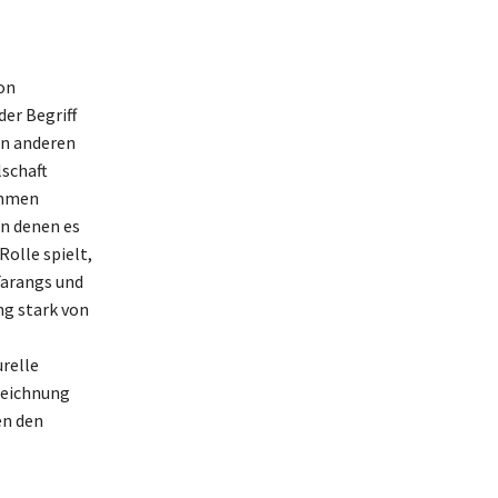
von
er Begriff
von anderen
schaft
ommen
in denen es
Rolle spielt,
Farangs und
g stark von
relle
zeichnung
en den