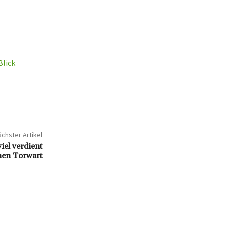
Blick
chster Artikel
iel verdient
hen Torwart