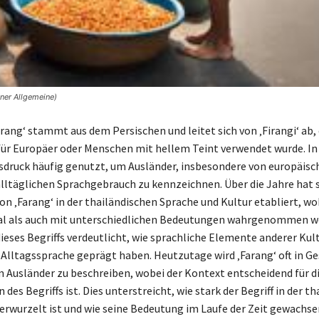
ner Allgemeine)
arang‘ stammt aus dem Persischen und leitet sich von ‚Firangi‘ ab,
für Europäer oder Menschen mit hellem Teint verwendet wurde. In
usdruck häufig genutzt, um Ausländer, insbesondere von europäisc
alltäglichen Sprachgebrauch zu kennzeichnen. Über die Jahre hat s
n ‚Farang‘ in der thailändischen Sprache und Kultur etabliert, wo
al als auch mit unterschiedlichen Bedeutungen wahrgenommen w
ieses Begriffs verdeutlicht, wie sprachliche Elemente anderer Kul
 Alltagssprache geprägt haben. Heutzutage wird ‚Farang‘ oft in G
 Ausländer zu beschreiben, wobei der Kontext entscheidend für d
 des Begriffs ist. Dies unterstreicht, wie stark der Begriff in der t
verwurzelt ist und wie seine Bedeutung im Laufe der Zeit gewachsen