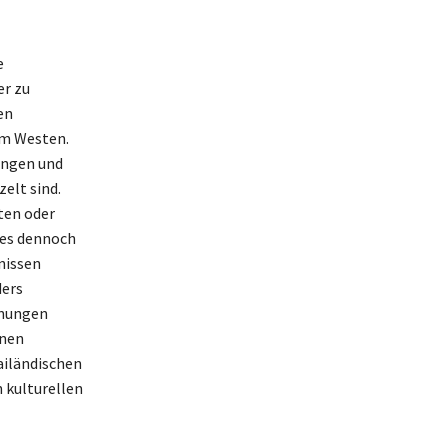
e
er zu
en
em Westen.
ungen und
elt sind.
sten oder
 es dennoch
nissen
ders
nnungen
onen
ailändischen
n kulturellen