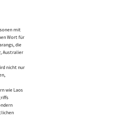
rsonen mit
hen Wort für
arangs, die
 Australier
rd nicht nur
en,
rn wie Laos
iffs
ondern
tlichen