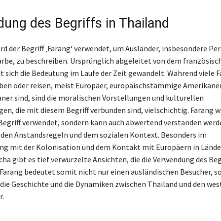
ung des Begriffs in Thailand
ird der Begriff ‚Farang‘ verwendet, um Ausländer, insbesondere Pe
rbe, zu beschreiben. Ursprünglich abgeleitet von dem französisc
t sich die Bedeutung im Laufe der Zeit gewandelt. Während viele F
eben oder reisen, meist Europäer, europäischstämmige Amerikaner,
aner sind, sind die moralischen Vorstellungen und kulturellen
, die mit diesem Begriff verbunden sind, vielschichtig. Farang wi
 Begriff verwendet, sondern kann auch abwertend verstanden werd
 den Anstandsregeln und dem sozialen Kontext. Besonders im
 mit der Kolonisation und dem Kontakt mit Europäern in Lände
a gibt es tief verwurzelte Ansichten, die die Verwendung des Begr
 Farang bedeutet somit nicht nur einen ausländischen Besucher, s
 die Geschichte und die Dynamiken zwischen Thailand und den wes
r.