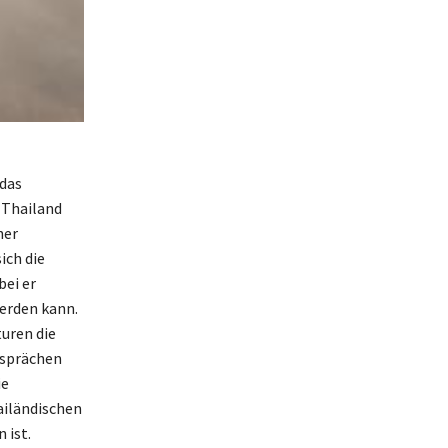
 das
 Thailand
her
ich die
bei er
erden kann.
turen die
esprächen
ie
hailändischen
 ist.