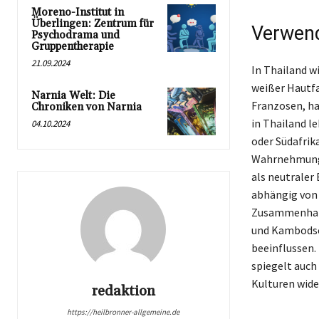
Moreno-Institut in
Überlingen: Zentrum für
Verwend
Psychodrama und
Gruppentherapie
21.09.2024
In Thailand w
weißer Hautfa
Narnia Welt: Die
Franzosen, ha
Chroniken von Narnia
in Thailand l
04.10.2024
oder Südafrik
Wahrnehmungen
als neutraler
abhängig von
Zusammenhang
und Kambodsch
beeinflussen.
spiegelt auch
Kulturen wide
redaktion
https://heilbronner-allgemeine.de