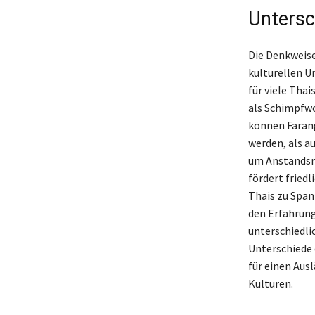
Untersc
Die Denkweise 
kulturellen U
für viele Thai
als Schimpfwo
können Faran
werden, als a
um Anstandsreg
fördert fried
Thais zu Span
den Erfahrung
unterschiedli
Unterschiede 
für einen Aus
Kulturen.