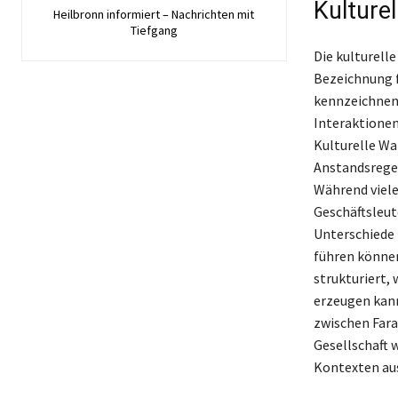
Kulture
Heilbronn informiert – Nachrichten mit
Tiefgang
Die kulturell
Bezeichnung f
kennzeichnen,
Interaktione
Kulturelle W
Anstandsregel
Während viele 
Geschäftsleut
Unterschiede 
führen können
strukturiert,
erzeugen kann
zwischen Fara
Gesellschaft w
Kontexten au