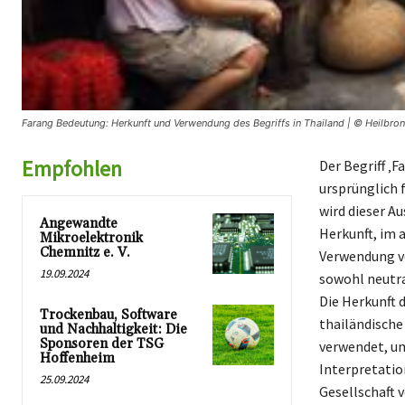
Farang Bedeutung: Herkunft und Verwendung des Begriffs in Thailand | © Heilbron
Empfohlen
Der Begriff ‚F
ursprünglich 
wird dieser A
Angewandte
Herkunft, im 
Mikroelektronik
Chemnitz e. V.
Verwendung vo
19.09.2024
sowohl neutr
Die Herkunft d
Trockenbau, Software
thailändische
und Nachhaltigkeit: Die
Sponsoren der TSG
verwendet, um
Hoffenheim
Interpretation
25.09.2024
Gesellschaft 