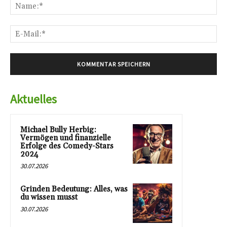
Na
E-
Mai
Aktuelles
Michael Bully Herbig:
Vermögen und finanzielle
Erfolge des Comedy-Stars
2024
30.07.2026
Grinden Bedeutung: Alles, was
du wissen musst
30.07.2026