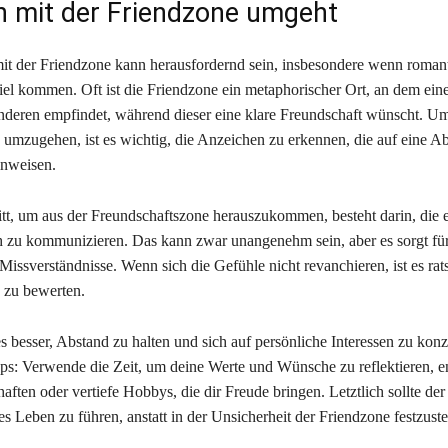
 mit der Friendzone umgeht
 der Friendzone kann herausfordernd sein, insbesondere wenn roman
iel kommen. Oft ist die Friendzone ein metaphorischer Ort, an dem ein
nderen empfindet, während dieser eine klare Freundschaft wünscht. Um
 umzugehen, ist es wichtig, die Anzeichen zu erkennen, die auf eine A
inweisen.
ritt, um aus der Freundschaftszone herauszukommen, besteht darin, die 
h zu kommunizieren. Das kann zwar unangenehm sein, aber es sorgt für
issverständnisse. Wenn sich die Gefühle nicht revanchieren, ist es rat
 zu bewerten.
 besser, Abstand zu halten und sich auf persönliche Interessen zu konz
pps: Verwende die Zeit, um deine Werte und Wünsche zu reflektieren, e
ften oder vertiefe Hobbys, die dir Freude bringen. Letztlich sollte de
les Leben zu führen, anstatt in der Unsicherheit der Friendzone festzust