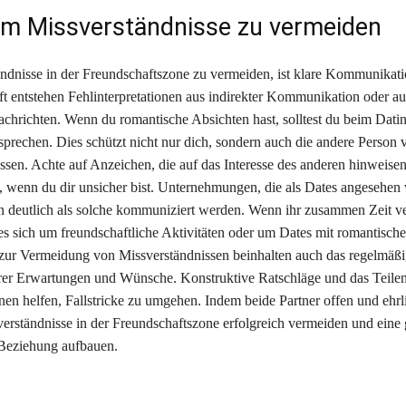
um Missverständnisse zu vermeiden
dnisse in der Freundschaftszone zu vermeiden, ist klare Kommunikat
Oft entstehen Fehlinterpretationen aus indirekter Kommunikation oder a
Nachrichten. Wenn du romantische Absichten hast, solltest du beim Dati
sprechen. Dies schützt nicht nur dich, sondern auch die andere Person 
ssen. Achte auf Anzeichen, die auf das Interesse des anderen hinweise
, wenn du dir unsicher bist. Unternehmungen, die als Dates angesehen
en deutlich als solche kommuniziert werden. Wenn ihr zusammen Zeit ver
es sich um freundschaftliche Aktivitäten oder um Dates mit romantisch
 zur Vermeidung von Missverständnissen beinhalten auch das regelmäß
rer Erwartungen und Wünsche. Konstruktive Ratschläge und das Teile
n helfen, Fallstricke zu umgehen. Indem beide Partner offen und ehrli
verständnisse in der Freundschaftszone erfolgreich vermeiden und eine
 Beziehung aufbauen.