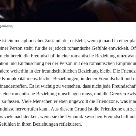
lgemeine)
 ist ein metaphorischer Zustand, der entsteht, wenn jemand in einer pl
ner Person steht, für die er jedoch romantische Gefühle entwickelt. Oft 
 nicht bereit, die Freundschaft in eine romantische Beziehung umzuwan
ation und Enttäuschung bei der Person mit den romantischen Empfindu
dere weiterhin in der freundschaftlichen Beziehung bleibt. Die Friend
ie Komplexität menschlicher Beziehungen, in denen Freundschaft und r
nandertreffen. Es ist wichtig zu verstehen, dass nicht jede Freundschaf
n eine romantische Beziehung umschlagen muss, und die Grenzen zwi
r zu fassen. Viele Menschen erleben ungewollt die Friendzone, was inn
ndnisse hervorrufen kann. Aus diesem Grund ist die Friendzone ein zen
as viele nachdenken, wenn sie die Dynamik zwischen Freundschaft un
efühlen in ihren Beziehungen reflektieren.