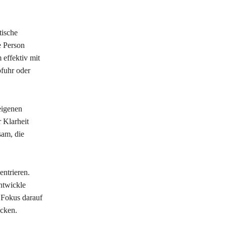
tische
e Person
 effektiv mit
bfuhr oder
eigenen
 Klarheit
sam, die
entrieren.
ntwickle
r Fokus darauf
ecken.