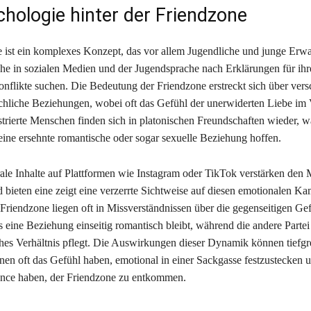
chologie hinter der Friendzone
 ist ein komplexes Konzept, das vor allem Jugendliche und junge Erw
che in sozialen Medien und der Jugendsprache nach Erklärungen für ihr
nflikte suchen. Die Bedeutung der Friendzone erstreckt sich über ver
hliche Beziehungen, wobei oft das Gefühl der unerwiderten Liebe im
ustrierte Menschen finden sich in platonischen Freundschaften wieder, w
eine ersehnte romantische oder sogar sexuelle Beziehung hoffen.
le Inhalte auf Plattformen wie Instagram oder TikTok verstärken den 
 bieten eine zeigt eine verzerrte Sichtweise auf diesen emotionalen Ka
Friendzone liegen oft in Missverständnissen über die gegenseitigen Ge
s eine Beziehung einseitig romantisch bleibt, während die andere Partei
ches Verhältnis pflegt. Die Auswirkungen dieser Dynamik können tiefgre
enen oft das Gefühl haben, emotional in einer Sackgasse festzustecken 
nce haben, der Friendzone zu entkommen.