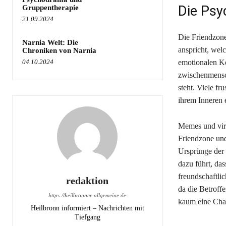
Die Psy
Gruppentherapie
21.09.2024
Die Friendzone
Narnia Welt: Die
anspricht, wel
Chroniken von Narnia
04.10.2024
emotionalen Ko
zwischenmensc
steht. Viele fr
ihrem Inneren 
Memes und vira
Friendzone und
Ursprünge der 
dazu führt, das
freundschaftli
redaktion
da die Betroff
https://heilbronner-allgemeine.de
kaum eine Cha
Heilbronn informiert – Nachrichten mit
Tiefgang