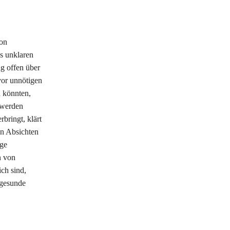
ion
us unklaren
ng offen über
vor unnötigen
n könnten,
 werden
bringt, klärt
en Absichten
ige
n von
ch sind,
 gesunde