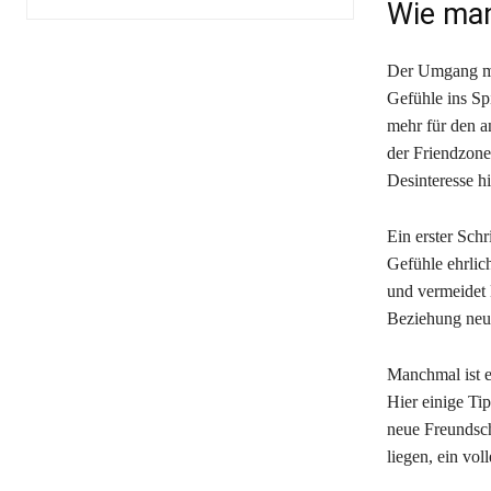
Wie man
Der Umgang mit
Gefühle ins Sp
mehr für den a
der Friendzone
Desinteresse h
Ein erster Sch
Gefühle ehrlic
und vermeidet M
Beziehung neu
Manchmal ist es
Hier einige Ti
neue Freundscha
liegen, ein vol