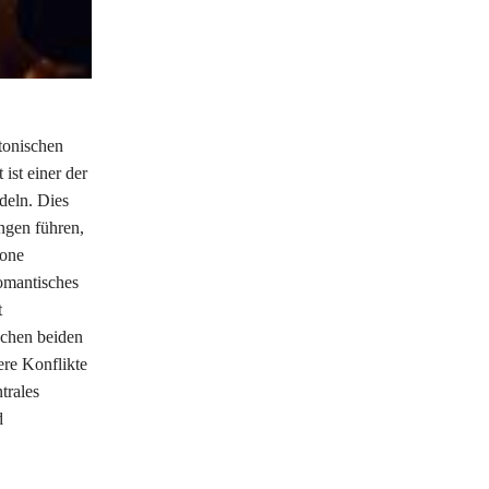
atonischen
ist einer der
deln. Dies
ngen führen,
zone
omantisches
t
schen beiden
ere Konflikte
trales
d