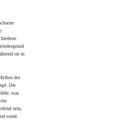
achsene
e
schiedene
 Vordergrund
ährend sie in
Mythos der
mpf. Die
fühle, was
 ein
ifend sein,
und somit