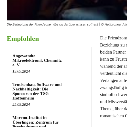
Die Bedeutung der Friendzone: Was du darüber wissen solltest | © Heilbronner Al
Empfohlen
Die Friendzone
Beziehung zu ei
beiden Partner
Angewandte
kann zu Frustr
Mikroelektronik Chemnitz
e. V.
während der an
19.09.2024
verdeutlicht d
Verlangen aufei
Trockenbau, Software und
zwangsläufig i
Nachhaltigkeit: Die
Sponsoren der TSG
sind oft schwe
Hoffenheim
und Missverstä
25.09.2024
Thema, über d
romantischen G
Moreno-Institut in
Überlingen: Zentrum für
Psychodrama und