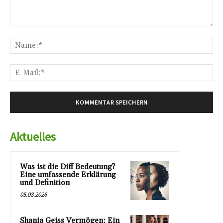
Kommentar:
Na
E-
Mai
Aktuelles
Was ist die Diff Bedeutung?
Eine umfassende Erklärung
und Definition
05.08.2026
Shania Geiss Vermögen: Ein