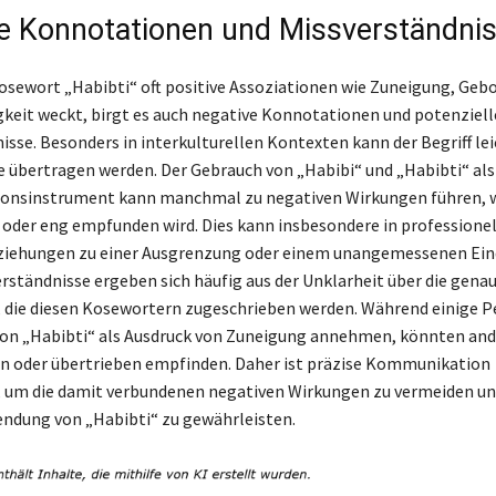
e Konnotationen und Missverständni
sewort „Habibti“ oft positive Assoziationen wie Zuneigung, Geb
keit weckt, birgt es auch negative Konnotationen und potenziell
sse. Besonders in interkulturellen Kontexten kann der Begriff leic
e übertragen werden. Der Gebrauch von „Habibi“ und „Habibti“ als
nsinstrument kann manchmal zu negativen Wirkungen führen, w
h oder eng empfunden wird. Dies kann insbesondere in professione
ziehungen zu einer Ausgrenzung oder einem unangemessenen Ein
erständnisse ergeben sich häufig aus der Unklarheit über die gena
die diesen Kosewortern zugeschrieben werden. Während einige P
n „Habibti“ als Ausdruck von Zuneigung annehmen, könnten ande
 oder übertrieben empfinden. Daher ist präzise Kommunikation
 um die damit verbundenen negativen Wirkungen zu vermeiden un
endung von „Habibti“ zu gewährleisten.