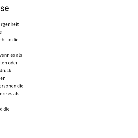
sse
orgenheit
e
ht in die
enn es als
llen oder
druck
uen
ersonen die
re es als
d die