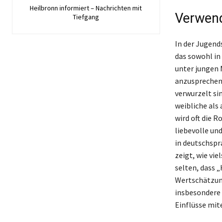
Heilbronn informiert – Nachrichten mit
Verwend
Tiefgang
In der Jugend
das sowohl in
unter jungen 
anzusprechen,
verwurzelt si
weibliche als
wird oft die 
liebevolle un
in deutschspr
zeigt, wie vi
selten, dass 
Wertschätzung
insbesondere i
Einflüsse mit