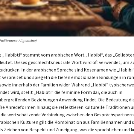
Heilbronner Allgemeine)
„Habibti“ stammt vom arabischen Wort „Habibi“, das „Geliebter
deutet. Dieses geschlechtsneutrale Wort wird oft verwendet, um 
udrücken. In der arabischen Sprache sind Kosenamen wie „Habibi
t verbreitet und spiegeln die tiefen emotionalen Bindungen in r
owie innerhalb der Familien wider. Während „Habibi“ typischerwei
det wird, stellt „Habibti“ die feminine Form dar, die auch in
bergreifenden Beziehungen Anwendung findet. Die Bedeutung die
ße Anredeformen hinaus; sie reflektieren kulturelle Traditionen u
 die wertschätzende Verbindung zwischen den Gesprächspartnern.
rabischen Kulturen gilt die Kombination aus Familiennamen und 
 Zeichen von Respekt und Zuneigung, was die sprachlichen und k