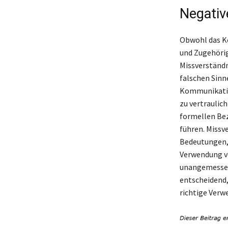
Negativ
Obwohl das Ko
und Zugehörig
Missverständni
falschen Sinn
Kommunikatio
zu vertraulic
formellen Be
führen. Missv
Bedeutungen, 
Verwendung vo
unangemessen
entscheidend,
richtige Verw