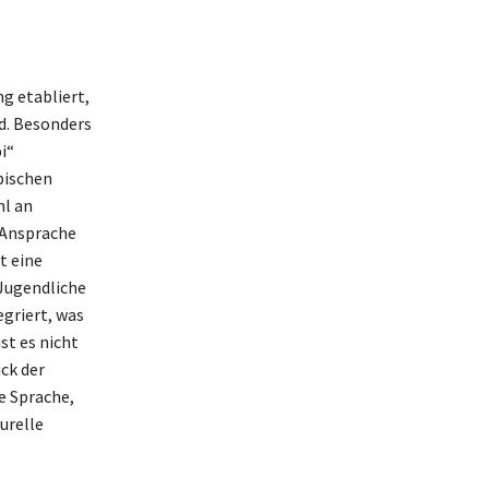
g etabliert,
d. Besonders
i“
bischen
hl an
 Ansprache
t eine
 Jugendliche
egriert, was
st es nicht
ck der
e Sprache,
urelle