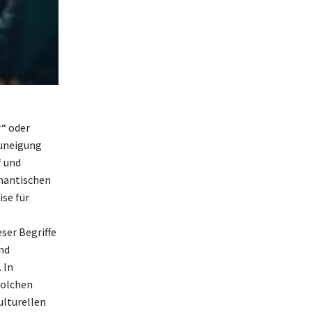
“ oder
Zuneigung
“ und
omantischen
se für
ser Begriffe
nd
 In
solchen
ulturellen