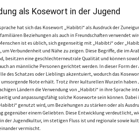
ung als Kosewort in der Jugend
sprache hat sich das Kosewort „Habibti“ als Ausdruck der Zuneigun
 familiären Beziehungen als auch in Freundschaften verwendet wir
Menschen ist es üblich, sich gegenseitig mit „Habibti“ oder „Habib
 um Verbundenheit und Nähe zu zeigen. Diese Begriffe, die im Ara
nd, besitzen eine geschlechterneutrale Qualität und können sowo
 auch an männliche Personen gerichtet werden. In dieser Form der
Rolle des Schatzes oder Lieblings akzentuiert, wodurch das Kosewor
d umsorgende Note erhält. Trotz ihrer kulturellen Wurzeln haben
achigen Ländern die Verwendung von „Habibti“ in ihre Sprache int
elseitig und anpassungsfähig solche Koseworte sein können. Dabei i
„Habibti“ genutzt wird, um Beziehungen zu stärken oder als Ausdru
 gegenüber einem Geliebten. Diese Entwicklung verdeutlicht, wi
n der Jugendkultur, im stetigen Fluss ist und regionale sowie kult
einander vermischt.