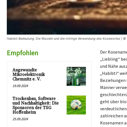
Habibti Bedeutung: Die Wurzeln und die richtige Verwendung des Kosewortes | © 
Empfohlen
Der Kosename 
„Liebling“ be
und Nähe ausz
Angewandte
„Habibti“ wei
Mikroelektronik
Chemnitz e. V.
Beziehungen s
19.09.2024
Männer verwen
geschlechterü
Trockenbau, Software
geht über blo
und Nachhaltigkeit: Die
Sponsoren der TSG
verdeutlichen
Hoffenheim
zahlreichen a
25.09.2024
Kosenamen als