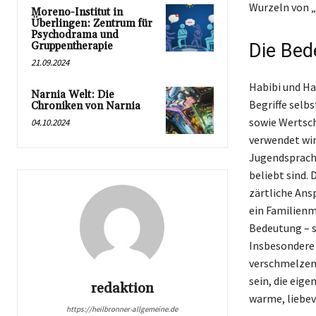
Wurzeln von „
Moreno-Institut in
Überlingen: Zentrum für
Psychodrama und
Gruppentherapie
Die Bed
21.09.2024
Habibi und Ha
Narnia Welt: Die
Begriffe selb
Chroniken von Narnia
sowie Wertsch
04.10.2024
verwendet wir
Jugendsprache
beliebt sind.
zärtliche Ans
ein Familienm
Bedeutung – s
Insbesondere 
verschmelzen,
sein, die eig
redaktion
warme, liebev
https://heilbronner-allgemeine.de