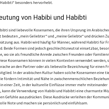
Habibti“ besonders hervorhebt.
eutung von Habibi und Habibti
bibti sind liebevolle Kosenamen, die ihren Ursprung im Arabische
st bedeuten „mein Geliebter“ und „meine Geliebte“ und drücken Z
ätzung aus. Habibi wird häufig für Männer, während Habibti für F
d. Beide Formen sind jedoch geschlechtsneutral einsetzbar, beson
, wo sie als freundliche Anrede zwischen Freunden oder Familien
 Diese Kosenamen können in vielen Kontexten verwendet werden, se
prache an den Partner oder als liebevolle Bezeichnung für einen F
itglied. In der arabischen Kultur haben solche Kosenamen eine ti
ie fördern Intimität und Nähe in zwischenmenschlichen Beziehun
in einer Zeit, in der kulturelle Einflüsse immer mehr miteinander
 kann die Verwendung von Habibi und Habibti eine charmante Mö
enen Gefühle auszudrücken. Diese Ausdrücke verleihen der Kommun
olle Note und machen sie persönlich und einfühlsam.