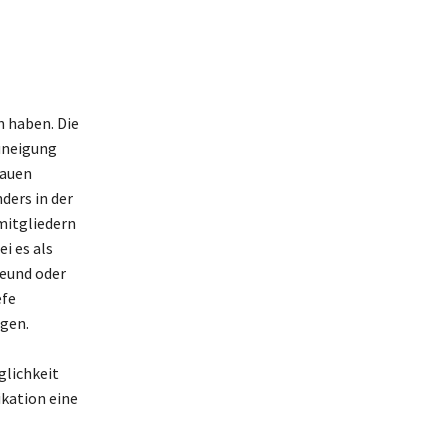
n haben. Die
uneigung
rauen
ders in der
mitgliedern
i es als
reund oder
efe
gen.
glichkeit
ikation eine