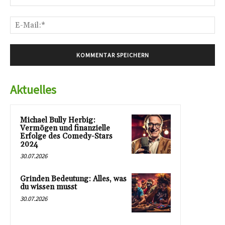
E-
Mai
Aktuelles
Michael Bully Herbig:
Vermögen und finanzielle
Erfolge des Comedy-Stars
2024
30.07.2026
Grinden Bedeutung: Alles, was
du wissen musst
30.07.2026