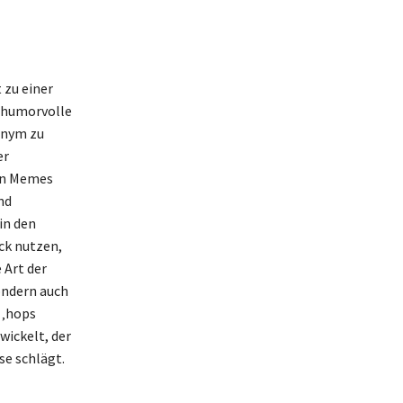
 zu einer
 humorvolle
onym zu
er
 in Memes
nd
in den
ck nutzen,
 Art der
ondern auch
 ‚hops
wickelt, der
se schlägt.