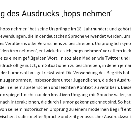
g des Ausdrucks ‚hops nehmen‘
‚hops nehmen‘ hat seine Ursprünge im 18. Jahrhundert und gehört
ewendungen, die in der deutschen Sprache verwendet werden, um
s Veralberns oder Verarschens zu beschreiben. Ursprünglich syn
 den Arm nehmen‘, entwickelte sich ‚hops nehmen‘ vor allem in d
 zu einem geflügelten Wort. In sozialen Medien wie Twitter und
usdruck oft genutzt, um Situationen zu beschreiben, in denen jema
oder humorvoll ausgetrickst wird. Die Verwendung des Begriffs hat 
n zugenommen, insbesondere unter Jugendlichen, die den Ausdru
de in einem spielerischen und leichten Kontext zu veralbern. Diese
 spiegelt nicht nur den kreativen Umgang mit Sprache wider, s
 nach Interaktionen, die durch Humor gekennzeichnet sind. So hat
von seinem historischen Ursprung zu einem modernen Begriff ent
wischen traditioneller Sprache und zeitgenössischer Ausdruckswei