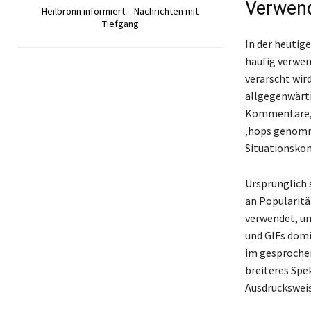
Verwend
Heilbronn informiert – Nachrichten mit
Tiefgang
In der heutig
häufig verwen
verarscht wir
allgegenwärti
Kommentare, 
‚hops genomme
Situationsko
Ursprünglich 
an Popularitä
verwendet, um
und GIFs domi
im gesprochen
breiteres Spe
Ausdrucksweis