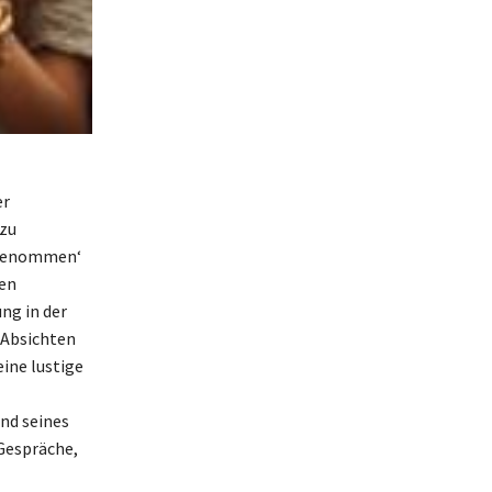
er
 zu
s genommen‘
hen
ng in der
 Absichten
eine lustige
und seines
Gespräche,