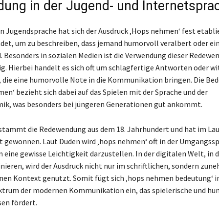
ung in der Jugend- und Internetspra
en Jugendsprache hat sich der Ausdruck ‚Hops nehmen‘ fest etabli
det, um zu beschreiben, dass jemand humorvoll veralbert oder ei
d. Besonders in sozialen Medien ist die Verwendung dieser Redewe
g. Hierbei handelt es sich oft um schlagfertige Antworten oder wi
die eine humorvolle Note in die Kommunikation bringen. Die Be
n‘ bezieht sich dabei auf das Spielen mit der Sprache und der
mik, was besonders bei jüngeren Generationen gut ankommt.
stammt die Redewendung aus dem 18. Jahrhundert und hat im Lauf
t gewonnen. Laut Duden wird ‚hops nehmen‘ oft in der Umgangss
 eine gewisse Leichtigkeit darzustellen. In der digitalen Welt, in
nieren, wird der Ausdruck nicht nur im schriftlichen, sondern zu
en Kontext genutzt. Somit fügt sich ‚hops nehmen bedeutung‘ in
ktrum der modernen Kommunikation ein, das spielerische und hu
en fördert.