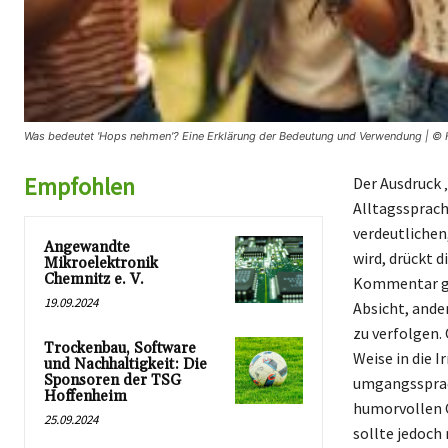
Was bedeutet 'Hops nehmen'? Eine Erklärung der Bedeutung und Verwendung | © H
Empfohlen
Der Ausdruck 
Alltagssprach
verdeutliche
Angewandte
wird, drückt d
Mikroelektronik
Chemnitz e. V.
Kommentar gut
19.09.2024
Absicht, ande
zu verfolgen. 
Trockenbau, Software
Weise in die I
und Nachhaltigkeit: Die
Sponsoren der TSG
umgangssprach
Hoffenheim
humorvollen C
25.09.2024
sollte jedoch