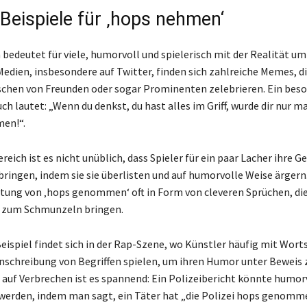
 Beispiele für ‚hops nehmen‘
edeutet für viele, humorvoll und spielerisch mit der Realität u
Medien, insbesondere auf Twitter, finden sich zahlreiche Memes, di
schen von Freunden oder sogar Prominenten zelebrieren. Ein bes
ch lautet: „Wenn du denkst, du hast alles im Griff, wurde dir nur ma
en!“.
ich ist es nicht unüblich, dass Spieler für ein paar Lacher ihre G
bringen, indem sie sie überlisten und auf humorvolle Weise ärgern.
utung von ‚hops genommen‘ oft in Form von cleveren Sprüchen, die
 zum Schmunzeln bringen.
Beispiel findet sich in der Rap-Szene, wo Künstler häufig mit Wort
chreibung von Begriffen spielen, um ihren Humor unter Beweis z
 auf Verbrechen ist es spannend: Ein Polizeibericht könnte humor
 werden, indem man sagt, ein Täter hat „die Polizei hops genomm