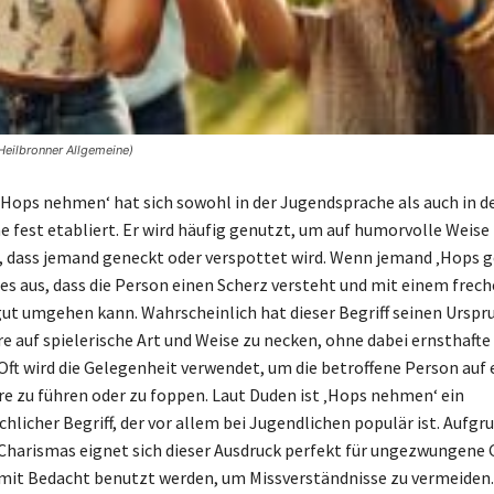
eilbronner Allgemeine)
‚Hops nehmen‘ hat sich sowohl in der Jugendsprache als auch in d
e fest etabliert. Er wird häufig genutzt, um auf humorvolle Weise
n, dass jemand geneckt oder verspottet wird. Wenn jemand ‚Hop
ies aus, dass die Person einen Scherz versteht und mit einem frec
 umgehen kann. Wahrscheinlich hat dieser Begriff seinen Urspru
re auf spielerische Art und Weise zu necken, ohne dabei ernsthafte
Oft wird die Gelegenheit verwendet, um die betroffene Person auf 
rre zu führen oder zu foppen. Laut Duden ist ‚Hops nehmen‘ ein
licher Begriff, der vor allem bei Jugendlichen populär ist. Aufgr
harismas eignet sich dieser Ausdruck perfekt für ungezwungene 
 mit Bedacht benutzt werden, um Missverständnisse zu vermeiden.