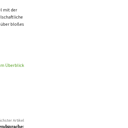
l mit der
lschaftliche
t über bloßes
im Überblick
chster Artikel
endsprache: