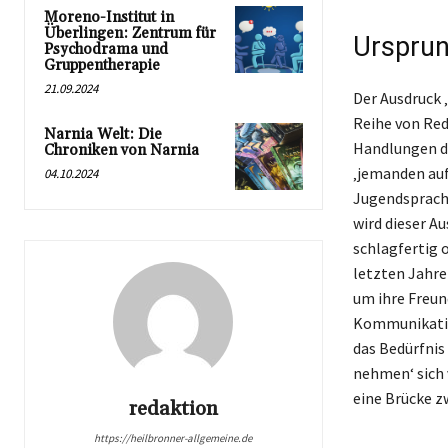
Moreno-Institut in
Überlingen: Zentrum für
Ursprun
Psychodrama und
Gruppentherapie
21.09.2024
Der Ausdruck 
Reihe von Red
Narnia Welt: Die
Handlungen de
Chroniken von Narnia
‚jemanden auf
04.10.2024
Jugendsprache
wird dieser A
schlagfertig 
letzten Jahre
um ihre Freun
Kommunikation
das Bedürfnis
nehmen‘ sich 
eine Brücke z
redaktion
https://heilbronner-allgemeine.de