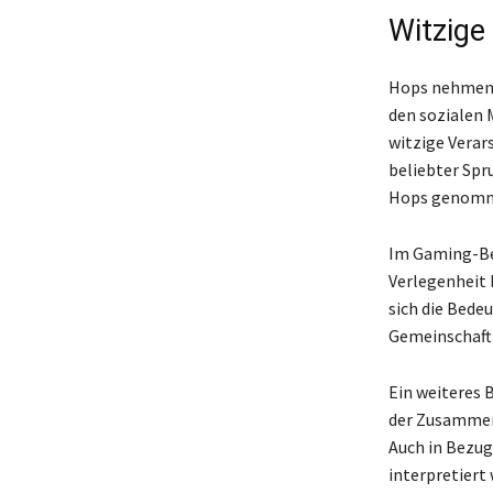
Witzige
Hops nehmen b
den sozialen 
witzige Verar
beliebter Spru
Hops genomm
Im Gaming-Bere
Verlegenheit 
sich die Bede
Gemeinschaft
Ein weiteres 
der Zusammens
Auch in Bezug
interpretiert