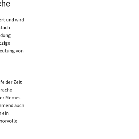
che
ert und wird
nfach
ndung
tzige
deutung von
e der Zeit
prache
 der Memes
nehmend auch
 ein
morvolle