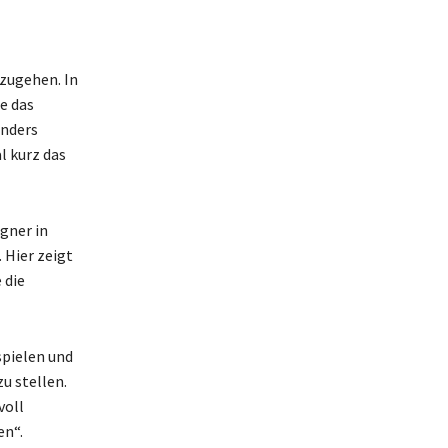
mzugehen. In
e das
onders
l kurz das
egner in
 Hier zeigt
 die
spielen und
u stellen.
voll
en“.